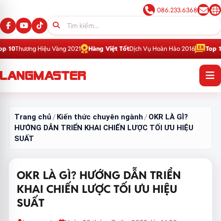
086.233.6368
iệu Vàng 2021
Hàng Việt Tốt
Dịch Vụ Hoàn Hảo 2016
Top 1
Thương Hiệu Gi
Trang chủ
Kiến thức chuyên ngành
OKR LÀ GÌ?
/
/
HƯỚNG DẪN TRIỂN KHAI CHIẾN LƯỢC TỐI ƯU HIỆU
SUẤT
OKR LÀ GÌ? HƯỚNG DẪN TRIỂN
KHAI CHIẾN LƯỢC TỐI ƯU HIỆU
SUẤT