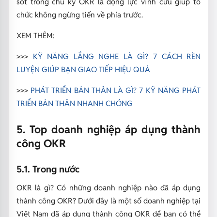
sót trong chu kỳ OKR là động lực vĩnh cửu giúp tổ
chức không ngừng tiến về phía trước.
XEM THÊM:
>>>
KỸ NĂNG LẮNG NGHE LÀ GÌ? 7 CÁCH RÈN
LUYỆN GIÚP BẠN GIAO TIẾP HIỆU QUẢ
>>>
PHÁT TRIỂN BẢN THÂN LÀ GÌ? 7 KỸ NĂNG PHÁT
TRIỂN BẢN THÂN NHANH CHÓNG
5. Top doanh nghiệp áp dụng thành
công OKR
5.1. Trong nước
OKR là gì? Có những doanh nghiệp nào đã áp dụng
thành công OKR?
Dưới đây là một số doanh nghiệp tại
Việt Nam đã áp dụng thành công OKR để bạn có thể