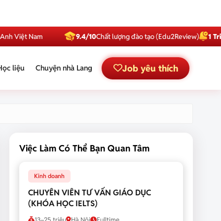
ệt Nam
9.4/10
Chất lượng đào tạo (Edu2Review)
1 Triệu
Subs
Job yêu thích
Học liệu
Chuyện nhà Lang
Việc Làm Có Thể Bạn Quan Tâm
Kinh doanh
CHUYÊN VIÊN TƯ VẤN GIÁO DỤC
(KHÓA HỌC IELTS)
13–25 triệu
Hà Nội
Fulltime