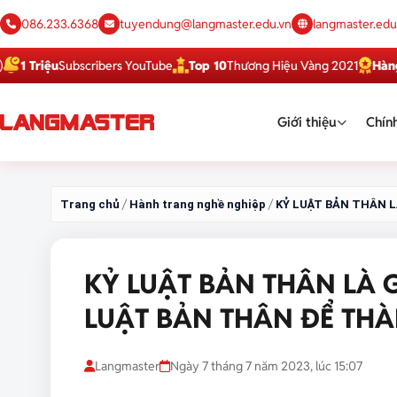
086.233.6368
tuyendung@langmaster.edu.vn
langmaster.edu
iệu
Subscribers YouTube
Top 10
Thương Hiệu Vàng 2021
Hàng Việt 
Giới thiệu
Chính
/
/
Trang chủ
Hành trang nghề nghiệp
KỶ LUẬT BẢN THÂN L
KỶ LUẬT BẢN THÂN LÀ G
LUẬT BẢN THÂN ĐỂ TH
Langmaster
Ngày 7 tháng 7 năm 2023, lúc 15:07