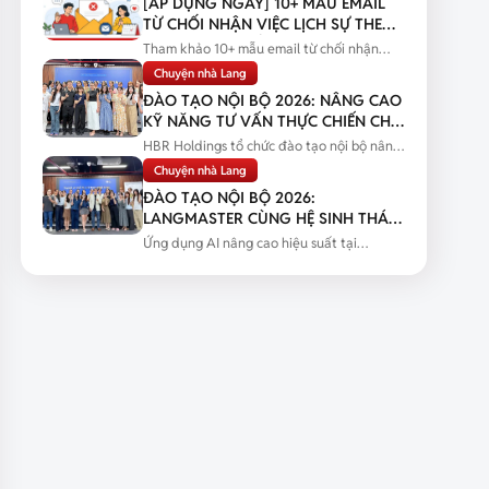
[ÁP DỤNG NGAY] 10+ MẪU EMAIL
TỪ CHỐI NHẬN VIỆC LỊCH SỰ THEO
TỪNG TÌNH HUỐNG
Tham khảo 10+ mẫu email từ chối nhận
việc lịch sự theo từng tình huống...
Chuyện nhà Lang
ĐÀO TẠO NỘI BỘ 2026: NÂNG CAO
KỸ NĂNG TƯ VẤN THỰC CHIẾN CHO
ĐỘI NGŨ SALES
HBR Holdings tổ chức đào tạo nội bộ nâng
cao kỹ năng tư vấn thực chiến...
Chuyện nhà Lang
ĐÀO TẠO NỘI BỘ 2026:
LANGMASTER CÙNG HỆ SINH THÁI
HBR HOLDINGS NÂNG CAO NĂNG
Ứng dụng AI nâng cao hiệu suất tại
LỰC ỨNG DỤNG AI
Langmaster qua chương trình đào tạo...