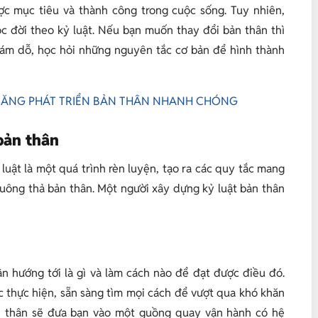
ợc mục tiêu và thành công trong cuộc sống. Tuy nhiên,
c đời theo kỷ luật. Nếu bạn muốn thay đổi bản thân thì
 cám dỗ, học hỏi những nguyên tắc cơ bản để hình thành
Ỹ NĂNG PHÁT TRIỂN BẢN THÂN NHANH CHÓNG
 bản thân
 luật là một quá trình rèn luyện, tạo ra các quy tắc mang
uông thả bản thân. Một người xây dựng kỷ luật bản thân
ần hướng tới là gì và làm cách nào để đạt được điều đó.
c thực hiện, sẵn sàng tìm mọi cách để vượt qua khó khăn
bản thân sẽ đưa bạn vào một guồng quay vận hành có hệ