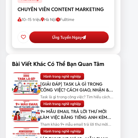
CHUYÊN VIÊN CONTENT MARKETING
10–15 triệu
Hà Nội
Fulltime
Ứng Tuyển Ngay
Bài Viết Khác Có Thể Bạn Quan Tâm
Hành trang nghề nghiệp
[GIẢI ĐÁP] TASK LÀ GÌ TRONG
CÔNG VIỆC? CÁCH GIAO, NHẬN &
THEO DÕI TASK
Task là gì trong công việc? Tìm hiểu cách
giao, nhận và theo dõi task...
Hành trang nghề nghiệp
9+ MẪU EMAIL TRẢ LỜI THƯ MỜI
LÀM VIỆC BẰNG TIẾNG ANH KÈM
BẢN DỊCH
Tham khảo 9+ mẫu email trả lời thư mời
làm việc bằng tiếng Anh kèm bản...
Hành trang nghề nghiệp