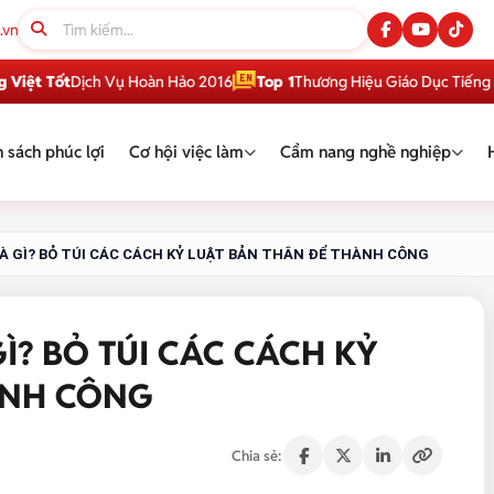
.vn
Tốt
Dịch Vụ Hoàn Hảo 2016
Top 1
Thương Hiệu Giáo Dục Tiếng Anh Vi
 sách phúc lợi
Cơ hội việc làm
Cẩm nang nghề nghiệp
À GÌ? BỎ TÚI CÁC CÁCH KỶ LUẬT BẢN THÂN ĐỂ THÀNH CÔNG
Ì? BỎ TÚI CÁC CÁCH KỶ
ÀNH CÔNG
Chia sẻ: