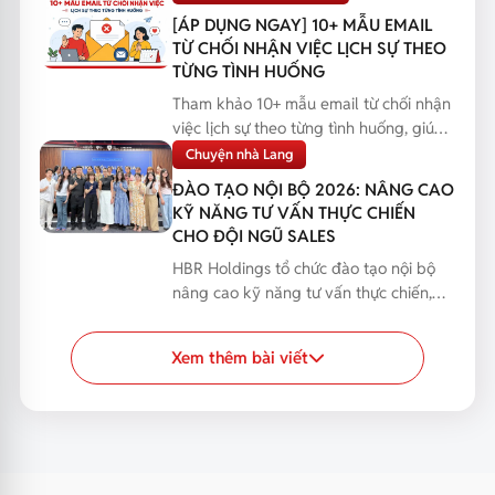
[ÁP DỤNG NGAY] 10+ MẪU EMAIL
TỪ CHỐI NHẬN VIỆC LỊCH SỰ THEO
TỪNG TÌNH HUỐNG
Tham khảo 10+ mẫu email từ chối nhận
việc lịch sự theo từng tình huống, giúp
bạn phản hồi...
Chuyện nhà Lang
ĐÀO TẠO NỘI BỘ 2026: NÂNG CAO
KỸ NĂNG TƯ VẤN THỰC CHIẾN
CHO ĐỘI NGŨ SALES
HBR Holdings tổ chức đào tạo nội bộ
nâng cao kỹ năng tư vấn thực chiến,
giúp đội ngũ Sales...
Xem thêm bài viết