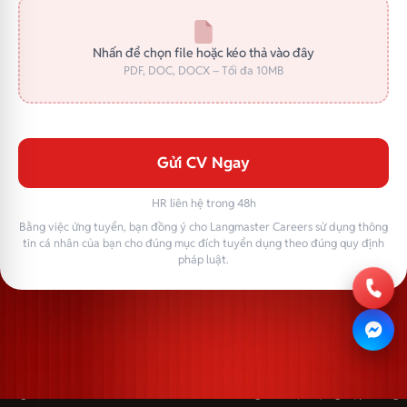
Nhấn để chọn file hoặc kéo thả vào đây
PDF, DOC, DOCX – Tối đa 10MB
Gửi CV Ngay
HR liên hệ trong 48h
Bằng việc ứng tuyển, bạn đồng ý cho Langmaster Careers sử dụng thông
tin cá nhân của bạn cho đúng mục đích tuyển dụng theo đúng quy định
pháp luật.
Langmaster — trải thảm đỏ, đón nhân tài. Cùng kiến tạo sự nghiệp trong