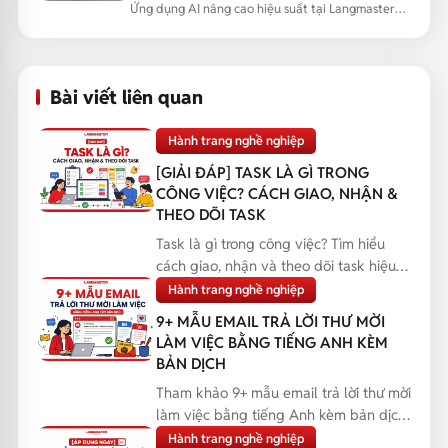
NÂNG CAO NĂNG LỰC ỨNG DỤNG AI
Ứng dụng AI nâng cao hiệu suất tại Langmaster
qua chương trình đào tạo...
Bài viết liên quan
Hành trang nghề nghiệp
[GIẢI ĐÁP] TASK LÀ GÌ TRONG
CÔNG VIỆC? CÁCH GIAO, NHẬN &
THEO DÕI TASK
Task là gì trong công việc? Tìm hiểu
cách giao, nhận và theo dõi task hiệu
quả, giúp bạn q...
Hành trang nghề nghiệp
9+ MẪU EMAIL TRẢ LỜI THƯ MỜI
LÀM VIỆC BẰNG TIẾNG ANH KÈM
BẢN DỊCH
Tham khảo 9+ mẫu email trả lời thư mời
làm việc bằng tiếng Anh kèm bản dịch,
giúp bạn phản...
Hành trang nghề nghiệp