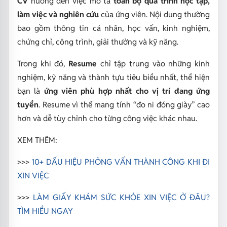
CV
hướng đến việc mô tả
toàn bộ quá trình học tập,
làm việc và nghiên cứu
của ứng viên. Nội dung thường
bao gồm thông tin cá nhân, học vấn, kinh nghiệm,
chứng chỉ, công trình, giải thưởng và kỹ năng.
Trong khi đó,
Resume
chỉ tập trung vào những kinh
nghiệm, kỹ năng và thành tựu tiêu biểu nhất, thể hiện
bạn là
ứng viên phù hợp nhất cho vị trí đang ứng
tuyển
. Resume vì thế mang tính “đo ni đóng giày” cao
hơn và dễ tùy chỉnh cho từng công việc khác nhau.
XEM THÊM:
>>>
10+ DẤU HIỆU PHỎNG VẤN THÀNH CÔNG KHI ĐI
XIN VIỆC
>>>
LÀM GIẤY KHÁM SỨC KHỎE XIN VIỆC Ở ĐÂU?
TÌM HIỂU NGAY