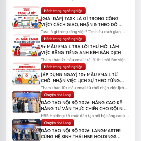
Hành trang nghề nghiệp
[GIẢI ĐÁP] TASK LÀ GÌ TRONG CÔNG
VIỆC? CÁCH GIAO, NHẬN & THEO DÕI
TASK
Task là gì trong công việc? Tìm hiểu cách giao,
nhận và theo dõi task...
Hành trang nghề nghiệp
9+ MẪU EMAIL TRẢ LỜI THƯ MỜI LÀM
VIỆC BẰNG TIẾNG ANH KÈM BẢN DỊCH
Tham khảo 9+ mẫu email trả lời thư mời làm việc
bằng tiếng Anh kèm bản...
Hành trang nghề nghiệp
[ÁP DỤNG NGAY] 10+ MẪU EMAIL TỪ
CHỐI NHẬN VIỆC LỊCH SỰ THEO TỪNG
TÌNH HUỐNG
Tham khảo 10+ mẫu email từ chối nhận việc lịch sự
theo từng tình huống...
Chuyện nhà Lang
ĐÀO TẠO NỘI BỘ 2026: NÂNG CAO KỸ
NĂNG TƯ VẤN THỰC CHIẾN CHO ĐỘI NGŨ
SALES
HBR Holdings tổ chức đào tạo nội bộ nâng cao kỹ
năng tư vấn thực chiến...
Chuyện nhà Lang
ĐÀO TẠO NỘI BỘ 2026: LANGMASTER
CÙNG HỆ SINH THÁI HBR HOLDINGS