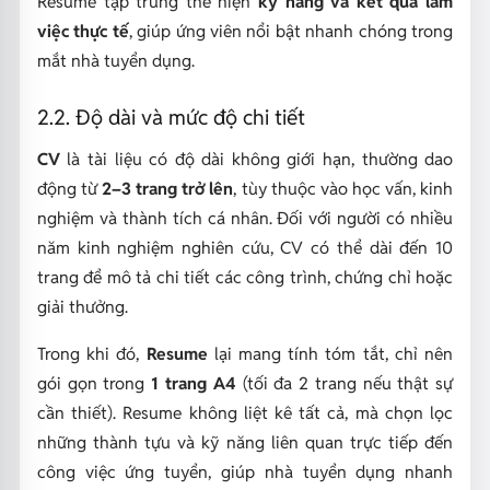
Resume tập trung thể hiện
kỹ năng và kết quả làm
việc thực tế
, giúp ứng viên nổi bật nhanh chóng trong
mắt nhà tuyển dụng.
2.2. Độ dài và mức độ chi tiết
CV
là tài liệu có độ dài không giới hạn, thường dao
động từ
2–3 trang trở lên
, tùy thuộc vào học vấn, kinh
nghiệm và thành tích cá nhân. Đối với người có nhiều
năm kinh nghiệm nghiên cứu, CV có thể dài đến 10
trang để mô tả chi tiết các công trình, chứng chỉ hoặc
giải thưởng.
Trong khi đó,
Resume
lại mang tính tóm tắt, chỉ nên
gói gọn trong
1 trang A4
(tối đa 2 trang nếu thật sự
cần thiết). Resume không liệt kê tất cả, mà chọn lọc
những thành tựu và kỹ năng liên quan trực tiếp đến
công việc ứng tuyển, giúp nhà tuyển dụng nhanh