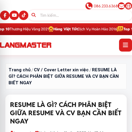
086.233.6368
Hiệu Vàng 2021
Hàng Việt Tốt
Dịch Vụ Hoàn Hảo 2016
Top 1
Thương Hiệu G
Trang chủ
CV / Cover Letter xin việc
RESUME LÀ
/
/
GÌ? CÁCH PHÂN BIỆT GIỮA RESUME VÀ CV BẠN CẦN
BIẾT NGAY
RESUME LÀ GÌ? CÁCH PHÂN BIỆT
GIỮA RESUME VÀ CV BẠN CẦN BIẾT
NGAY