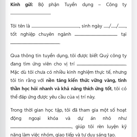
Kính gửi:
Bộ phận Tuyển dụng – Công ty
............................................
Tôi tên là ...................................................., sinh ngày ....../....../........,
tốt nghiệp chuyên ngành
...................................
tại
........................................
.
Qua thông tin tuyển dụng, tôi được biết Quý công ty
đang tìm ứng viên cho vị trí
........................................
.
Mặc dù tôi chưa có nhiều kinh nghiệm thực tế, nhưng
tôi tin rằng với
nền tảng kiến thức vững vàng, tinh
thần học hỏi nhanh và khả năng thích ứng tốt
, tôi có
thể đáp ứng được yêu cầu của vị trí này.
Trong thời gian học tập, tôi đã tham gia một số hoạt
động ngoại khóa và dự án nhỏ như
..................................................
, giúp tôi rèn luyện kỹ
năng làm việc nhóm, giao tiếp và tư duy sáng tạo.