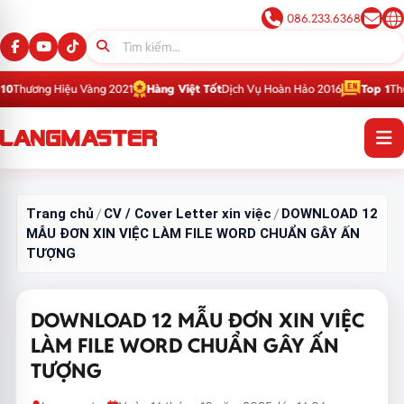
086.233.6368
iệu Vàng 2021
Hàng Việt Tốt
Dịch Vụ Hoàn Hảo 2016
Top 1
Thương Hiệu Gi
Trang chủ
CV / Cover Letter xin việc
DOWNLOAD 12
/
/
MẪU ĐƠN XIN VIỆC LÀM FILE WORD CHUẨN GÂY ẤN
TƯỢNG
DOWNLOAD 12 MẪU ĐƠN XIN VIỆC
LÀM FILE WORD CHUẨN GÂY ẤN
TƯỢNG