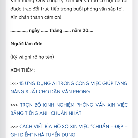
Kính mong Quý công ty xem xét và tạo cơ hội để tôi
được trao đổi trực tiếp trong buổi phỏng vấn sắp tới.
Xin chân thành cảm ơn!
............., ngày ...... tháng ...... năm 20....
Người làm đơn
(Ký và ghi rõ họ tên)
XEM THÊM:
>>>
15 ỨNG DỤNG AI TRONG CÔNG VIỆC GIÚP TĂNG
NĂNG SUẤT CHO DÂN VĂN PHÒNG
>>>
TRỌN BỘ KINH NGHIỆM PHỎNG VẤN XIN VIỆC
BẰNG TIẾNG ANH CHUẨN NHẤT
>>>
CÁCH VIẾT BÌA HỒ SƠ XIN VIỆC “CHUẨN – ĐẸP –
GHI ĐIỂM” NHÀ TUYỂN DỤNG