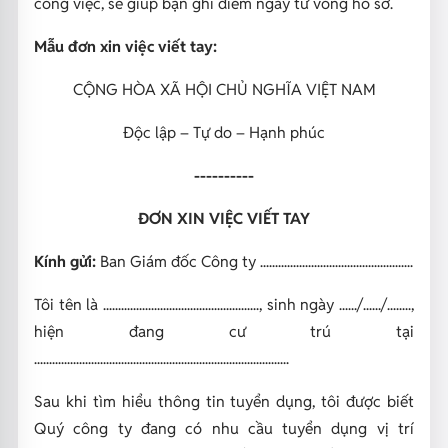
công việc, sẽ giúp bạn ghi điểm ngay từ vòng hồ sơ.
Mẫu đơn xin việc viết tay:
CỘNG HÒA XÃ HỘI CHỦ NGHĨA VIỆT NAM
Độc lập – Tự do – Hạnh phúc
----------
ĐƠN XIN VIỆC VIẾT TAY
Kính gửi:
Ban Giám đốc Công ty ...................................................
Tôi tên là ...................................................., sinh ngày ....../....../........,
hiện đang cư trú tại
.....................................................................................
Sau khi tìm hiểu thông tin tuyển dụng, tôi được biết
Quý công ty đang có nhu cầu tuyển dụng vị trí