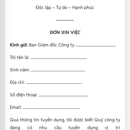
Độc lập – Tự do – Hạnh phúc
----------
ĐƠN XIN VIỆC
Kính gửi:
Ban Giám đốc Công ty ..............................................
Tôi tên là: .................................................................
Sinh năm: ..............................................................
Địa chỉ: ................................................................
Số điện thoại: .........................................................
Email: ..................................................................
Qua thông tin tuyển dụng, tôi được biết Quý công ty
đang có nhu cầu tuyển dụng vị trí