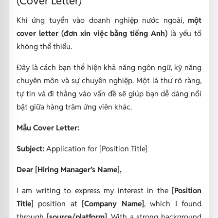
(Cover Letter)
Khi ứng tuyển vào doanh nghiệp nước ngoài,
một
cover letter (đơn xin việc bằng tiếng Anh)
là yếu tố
không thể thiếu.
Đây là cách bạn thể hiện khả năng ngôn ngữ, kỹ năng
chuyên môn và sự chuyên nghiệp. Một lá thư rõ ràng,
tự tin và đi thẳng vào vấn đề sẽ giúp bạn dễ dàng nổi
bật giữa hàng trăm ứng viên khác.
Mẫu Cover Letter:
Subject:
Application for [Position Title]
Dear [Hiring Manager’s Name],
I am writing to express my interest in the
[Position
Title]
position at
[Company Name]
, which I found
through
[source/platform]
. With a strong background