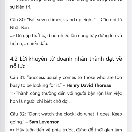
sự kiên trì.
Câu 30:
“Fall seven times, stand up eight.”
– Câu nói từ
Nhật Bản
=> Dù gặp thất bại bao nhiêu lần cũng hãy đứng lên và
tiếp tục chiến đấu.
4.2 Lời khuyên từ doanh nhân thành đạt về
nỗ lực
Câu 31:
“Success usually comes to those who are too
busy to be looking for it.”
–
Henry David Thoreau
=> Thành công thường đến với người bận rộn làm việc
hơn là người chỉ biết chờ đợi.
Câu 32:
“Don’t watch the clock; do what it does. Keep
going.”
–
Sam Levenson
=>
Hãy luôn tiến về phía trước, đừng để thời gian làm