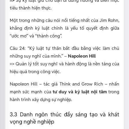
=>
Sự kỷ luật giữ cho bạn đi đúng hướng và biến mục
tiêu thành hiện thực.
Một trong những câu nói nổi tiếng nhất của Jim Rohn,
khẳng định kỷ luật chính là yếu tố quyết định giữa
“ước mơ” và “thành công”.
Câu 24:
“Kỷ luật tự thân bắt đầu bằng việc làm chủ
những suy nghĩ của mình.”
–
Napoleon Hill
=>
Quản lý tốt suy nghĩ và hành động là nền tảng của
hiệu quả trong công việc.
Napoleon Hill – tác giả
Think and Grow Rich
– nhấn
mạnh sức mạnh của
tư duy và kỷ luật nội tâm
trong
hành trình xây dựng sự nghiệp.
3.3 Danh ngôn thúc đẩy sáng tạo và khát
vọng nghề nghiệp