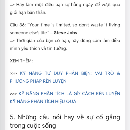
=> Hãy làm một điều bạn sợ hằng ngày để vượt qua
giới hạn bản thân.
Câu 36:
“Your time is limited, so don’t waste it living
someone else’s life.”
–
Steve Jobs
=> Thời gian của bạn có hạn, hãy dũng cảm làm điều
mình yêu thích và tin tưởng.
XEM THÊM:
>>>
KỸ NĂNG TƯ DUY PHẢN BIỆN: VAI TRÒ &
PHƯƠNG PHÁP RÈN LUYỆN
>>>
KỸ NĂNG PHÂN TÍCH LÀ GÌ? CÁCH RÈN LUYỆN
KỸ NĂNG PHÂN TÍCH HIỆU QUẢ
5. Những câu nói hay về sự cố gắng
trong cuộc sống