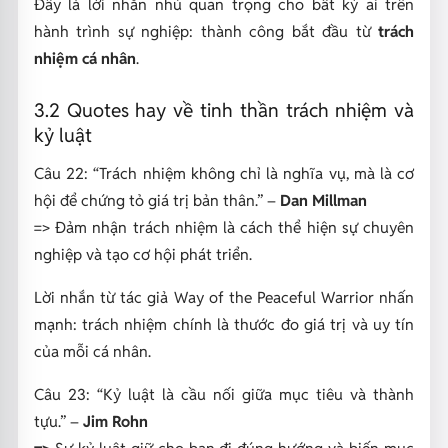
Đây là lời nhắn nhủ quan trọng cho bất kỳ ai trên
hành trình sự nghiệp: thành công bắt đầu từ
trách
nhiệm cá nhân
.
3.2 Quotes hay về tinh thần trách nhiệm và
kỷ luật
Câu 22:
“Trách nhiệm không chỉ là nghĩa vụ, mà là cơ
hội để chứng tỏ giá trị bản thân.”
–
Dan Millman
=> Đảm nhận trách nhiệm là cách thể hiện sự chuyên
nghiệp và tạo cơ hội phát triển.
Lời nhắn từ tác giả
Way of the Peaceful Warrior
nhấn
mạnh: trách nhiệm chính là thước đo giá trị và uy tín
của mỗi cá nhân.
Câu 23:
“Kỷ luật là cầu nối giữa mục tiêu và thành
tựu.”
–
Jim Rohn