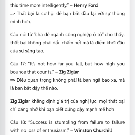
this time more intelligently.”
–
Henry Ford
=> Thất bại là cơ hội để bạn bắt đầu lại với sự thông
minh hơn.
Câu nói từ “cha đẻ ngành công nghiệp ô tô” cho thấy:
thất bại không phải dấu chấm hết mà là điểm khởi đầu
của sự sáng tạo.
Câu 17:
“It’s not how far you fall, but how high you
bounce that counts.”
–
Zig Ziglar
=>
Điều quan trọng không phải là bạn ngã bao xa, mà
là bạn bật dậy thế nào.
Zig Ziglar
khẳng định giá trị của nghị lực: mọi thất bại
chỉ đáng nhớ khi bạn biết đứng dậy mạnh mẽ hơn
Câu 18:
“Success is stumbling from failure to failure
with no loss of enthusiasm.”
–
Winston Churchill