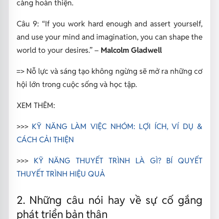
càng hoàn thiện.
Câu 9:
“If you work hard enough and assert yourself,
and use your mind and imagination, you can shape the
world to your desires.”
–
Malcolm Gladwell
=> Nỗ lực và sáng tạo không ngừng sẽ mở ra những cơ
hội lớn trong cuộc sống và học tập.
XEM THÊM:
>>>
KỸ NĂNG LÀM VIỆC NHÓM: LỢI ÍCH, VÍ DỤ &
CÁCH CẢI THIỆN
>>>
KỸ NĂNG THUYẾT TRÌNH LÀ GÌ? BÍ QUYẾT
THUYẾT TRÌNH HIỆU QUẢ
2. Những câu nói hay về sự cố gắng
phát triển bản thân