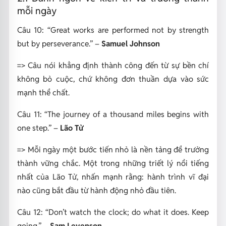
mỗi ngày
Câu 10:
“Great works are performed not by strength
but by perseverance.”
–
Samuel Johnson
=> Câu nói khẳng định thành công đến từ sự bền chí
không bỏ cuộc, chứ không đơn thuần dựa vào sức
mạnh thể chất.
Câu 11:
“The journey of a thousand miles begins with
one step.”
–
Lão Tử
=> Mỗi ngày một bước tiến nhỏ là nền tảng để trưởng
thành vững chắc. Một trong những triết lý nổi tiếng
nhất của Lão Tử, nhấn mạnh rằng: hành trình vĩ đại
nào cũng bắt đầu từ hành động nhỏ đầu tiên.
Câu 12:
“Don’t watch the clock; do what it does. Keep
going.”
–
Sam Levenson