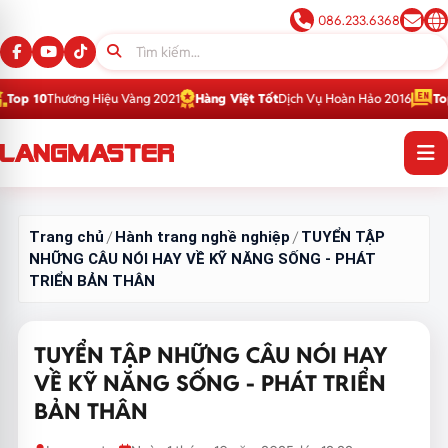
086.233.6368
ng Hiệu Vàng 2021
Hàng Việt Tốt
Dịch Vụ Hoàn Hảo 2016
Top 1
Thương Hi
Trang chủ
Hành trang nghề nghiệp
TUYỂN TẬP
/
/
NHỮNG CÂU NÓI HAY VỀ KỸ NĂNG SỐNG - PHÁT
TRIỂN BẢN THÂN
TUYỂN TẬP NHỮNG CÂU NÓI HAY
VỀ KỸ NĂNG SỐNG - PHÁT TRIỂN
BẢN THÂN