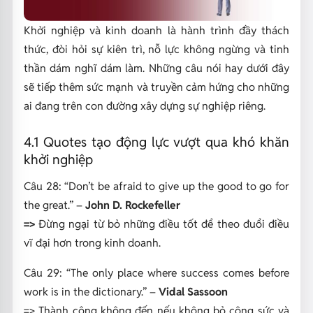
Khởi nghiệp và kinh doanh là hành trình đầy thách
thức, đòi hỏi sự kiên trì, nỗ lực không ngừng và tinh
thần dám nghĩ dám làm. Những câu nói hay dưới đây
sẽ tiếp thêm sức mạnh và truyền cảm hứng cho những
ai đang trên con đường xây dựng sự nghiệp riêng.
4.1 Quotes tạo động lực vượt qua khó khăn
khởi nghiệp
Câu 28:
“Don’t be afraid to give up the good to go for
the great.”
–
John D. Rockefeller
=>
Đừng ngại từ bỏ những điều tốt để theo đuổi điều
vĩ đại hơn trong kinh doanh.
Câu 29:
“The only place where success comes before
work is in the dictionary.”
–
Vidal Sassoon
=> Thành công không đến nếu không bỏ công sức và