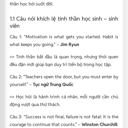
thần học hỏi suốt đời.
1.1 Câu nói khích lệ tinh thần học sinh – sinh
viên
Câu 1:
“Motivation is what gets you started. Habit is
what keeps you going.”
–
Jim Ryun
=> Tinh thần bắt đầu là quan trọng, nhưng thói quen
đều đặn mới giúp bạn duy trì tiến bộ trong học tập.
Câu 2:
“Teachers open the door, but you must enter by
yourself.”
–
Tục ngữ Trung Quốc
=>
Học hỏi là hành trình cá nhân, mỗi người cần chủ
động vượt qua thử thách.
Câu 3:
“Success is not final, failure is not fatal: It is the
courage to continue that counts.”
–
Winston Churchill