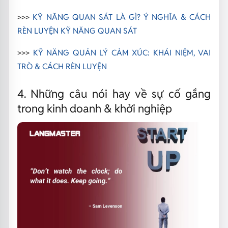
>>>
KỸ NĂNG QUAN SÁT LÀ GÌ? Ý NGHĨA & CÁCH
RÈN LUYỆN KỸ NĂNG QUAN SÁT
>>>
KỸ NĂNG QUẢN LÝ CẢM XÚC: KHÁI NIỆM, VAI
TRÒ & CÁCH RÈN LUYỆN
4. Những câu nói hay về sự cố gắng
trong kinh doanh & khởi nghiệp