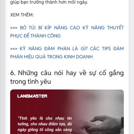
giúp bạn trưởng thành hơn mỗi ngày.
XEM THÊM:
>>>
BỎ TÚI BÍ KÍP NÂNG CAO KỸ NĂNG THUYẾT
PHỤC ĐỂ THÀNH CÔNG
>>>
KỸ NĂNG ĐÀM PHÁN LÀ GÌ? CÁC TIPS ĐÀM
PHÁN HIỆU QUẢ TRONG KINH DOANH
6. Những câu nói hay về sự cố gắng
trong tình yêu