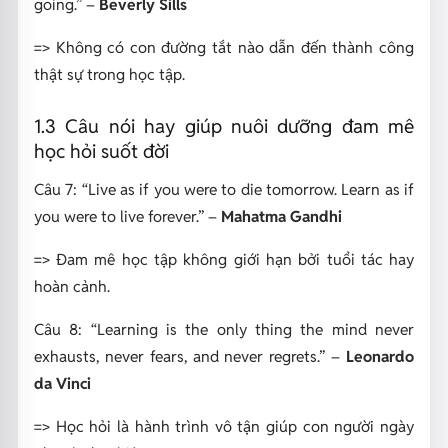
going.”
–
Beverly Sills
=>
Không có con đường tắt nào dẫn đến thành công
thật sự trong học tập.
1.3 Câu nói hay giúp nuôi dưỡng đam mê
học hỏi suốt đời
Câu 7:
“Live as if you were to die tomorrow. Learn as if
you were to live forever.”
–
Mahatma Gandhi
=> Đam mê học tập không giới hạn bởi tuổi tác hay
hoàn cảnh.
Câu 8:
“Learning is the only thing the mind never
exhausts, never fears, and never regrets.”
–
Leonardo
da Vinci
=> Học hỏi là hành trình vô tận giúp con người ngày