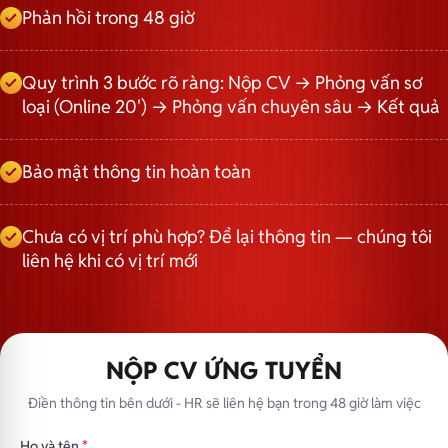
Phản hồi trong 48 giờ
Quy trình 3 bước rõ ràng: Nộp CV → Phỏng vấn sơ
loại (Online 20') → Phỏng vấn chuyên sâu → Kết quả
Bảo mật thông tin hoàn toàn
Chưa có vị trí phù hợp? Để lại thông tin — chúng tôi
liên hệ khi có vị trí mới
NỘP CV ỨNG TUYỂN
Điền thông tin bên dưới - HR sẽ liên hệ bạn trong 48 giờ làm việc
Họ và tên
*