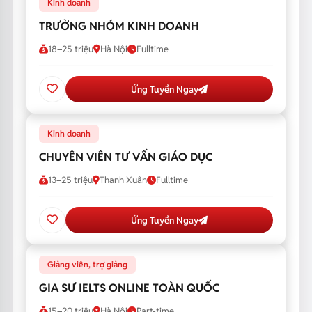
Kinh doanh
TRƯỞNG NHÓM KINH DOANH
18–25 triệu
Hà Nội
Fulltime
Ứng Tuyển Ngay
Kinh doanh
CHUYÊN VIÊN TƯ VẤN GIÁO DỤC
13–25 triệu
Thanh Xuân
Fulltime
Ứng Tuyển Ngay
Giảng viên, trợ giảng
GIA SƯ IELTS ONLINE TOÀN QUỐC
15–20 triệu
Hà Nội
Part-time