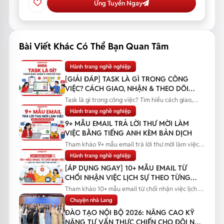
Ứng Tuyển Ngay
Bài Viết Khác Có Thể Bạn Quan Tâm
Hành trang nghề nghiệp
[GIẢI ĐÁP] TASK LÀ GÌ TRONG CÔNG
VIỆC? CÁCH GIAO, NHẬN & THEO DÕI
TASK
Task là gì trong công việc? Tìm hiểu cách giao,
nhận và theo dõi task...
Hành trang nghề nghiệp
9+ MẪU EMAIL TRẢ LỜI THƯ MỜI LÀM
VIỆC BẰNG TIẾNG ANH KÈM BẢN DỊCH
Tham khảo 9+ mẫu email trả lời thư mời làm việc
bằng tiếng Anh kèm bản...
Hành trang nghề nghiệp
[ÁP DỤNG NGAY] 10+ MẪU EMAIL TỪ
CHỐI NHẬN VIỆC LỊCH SỰ THEO TỪNG
TÌNH HUỐNG
Tham khảo 10+ mẫu email từ chối nhận việc lịch sự
theo từng tình huống...
Chuyện nhà Lang
ĐÀO TẠO NỘI BỘ 2026: NÂNG CAO KỸ
NĂNG TƯ VẤN THỰC CHIẾN CHO ĐỘI NGŨ