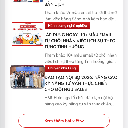
BẢN DỊCH
Tham khảo 9+ mẫu email trả lời thư mời
làm việc bằng tiếng Anh kèm bản dịch,
giúp bạn phản...
Hành trang nghề nghiệp
[ÁP DỤNG NGAY] 10+ MẪU EMAIL
TỪ CHỐI NHẬN VIỆC LỊCH SỰ THEO
TỪNG TÌNH HUỐNG
Tham khảo 10+ mẫu email từ chối nhận
việc lịch sự theo từng tình huống, giúp
bạn phản hồi...
Chuyện nhà Lang
ĐÀO TẠO NỘI BỘ 2026: NÂNG CAO
KỸ NĂNG TƯ VẤN THỰC CHIẾN
CHO ĐỘI NGŨ SALES
HBR Holdings tổ chức đào tạo nội bộ
nâng cao kỹ năng tư vấn thực chiến,
giúp đội ngũ Sales...
Xem thêm bài viết