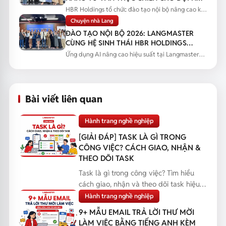
SALES
HBR Holdings tổ chức đào tạo nội bộ nâng cao kỹ
năng tư vấn thực chiến...
Chuyện nhà Lang
ĐÀO TẠO NỘI BỘ 2026: LANGMASTER
CÙNG HỆ SINH THÁI HBR HOLDINGS
NÂNG CAO NĂNG LỰC ỨNG DỤNG AI
Ứng dụng AI nâng cao hiệu suất tại Langmaster
qua chương trình đào tạo...
Bài viết liên quan
Hành trang nghề nghiệp
[GIẢI ĐÁP] TASK LÀ GÌ TRONG
CÔNG VIỆC? CÁCH GIAO, NHẬN &
THEO DÕI TASK
Task là gì trong công việc? Tìm hiểu
cách giao, nhận và theo dõi task hiệu
quả, giúp bạn q...
Hành trang nghề nghiệp
9+ MẪU EMAIL TRẢ LỜI THƯ MỜI
LÀM VIỆC BẰNG TIẾNG ANH KÈM