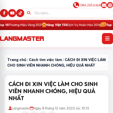
086.233.6368
 Vàng 2021
Hàng Việt Tốt
Dịch Vụ Hoàn Hảo 2016
Top 1
Thương Hiệu Giáo 
Trang chủ
Cách tìm việc làm
CÁCH ĐI XIN VIỆC LÀM
/
/
CHO SINH VIÊN NHANH CHÓNG, HIỆU QUẢ NHẤT
CÁCH ĐI XIN VIỆC LÀM CHO SINH
VIÊN NHANH CHÓNG, HIỆU QUẢ
NHẤT
Langmaster
Ngày 8 tháng 12 năm 2023, lúc 10:13