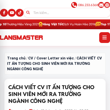
086.233.6368
iệu Vàng 2021
Hàng Việt Tốt
Dịch Vụ Hoàn Hảo 2016
Top 1
Thương Hiệu G
Trang chủ
CV / Cover Letter xin việc
CÁCH VIẾT CV
/
/
IT ẤN TƯỢNG CHO SINH VIÊN MỚI RA TRƯỜNG
NGÀNH CÔNG NGHỆ
CÁCH VIẾT CV IT ẤN TƯỢNG CHO
SINH VIÊN MỚI RA TRƯỜNG
NGÀNH CÔNG NGHỆ