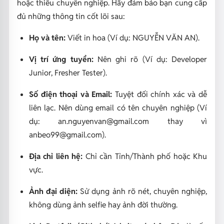
hoặc thiếu chuyên nghiệp. Hãy đảm bảo bạn cung cấp
đủ những thông tin cốt lõi sau:
Họ và tên:
Viết in hoa (Ví dụ: NGUYỄN VĂN AN).
Vị trí ứng tuyển:
Nên ghi rõ (Ví dụ: Developer
Junior, Fresher Tester).
Số điện thoại và Email:
Tuyệt đối chính xác và dễ
liên lạc. Nên dùng email có tên chuyên nghiệp (Ví
dụ:
an.nguyenvan@gmail.com
thay vì
anbeo99@gmail.com
).
Địa chỉ liên hệ:
Chỉ cần Tỉnh/Thành phố hoặc Khu
vực.
Ảnh đại diện:
Sử dụng ảnh rõ nét, chuyên nghiệp,
không dùng ảnh selfie hay ảnh đời thường.