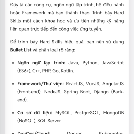
Đây là các công cụ, ngôn ngữ lập trình, hệ điều hành
hoặc Framework mà bạn thành thạo. Trình bày Hard
Skills một cách khoa học và ưu tiên những kỹ năng
liên quan trực tiếp đến công việc ứng tuyển.
Để trình bày Hard Skills hiệu quả, bạn nên sử dụng
Bullet List
và phân loại rõ ràng:
Ngôn ngữ lập trình:
Java, Python, JavaScript
(ES6+), C++, PHP, Go, Kotlin.
Framework/Thư viện:
ReactJS, VueJS, AngularJS
(Front-end); NodeJS, Spring Boot, Django (Back-
end).
Cơ sở dữ liệu:
MySQL, PostgreSQL, MongoDB
(NoSQL), SQL Server.
DevOps/Cloud:
Docker, Kubernetes,