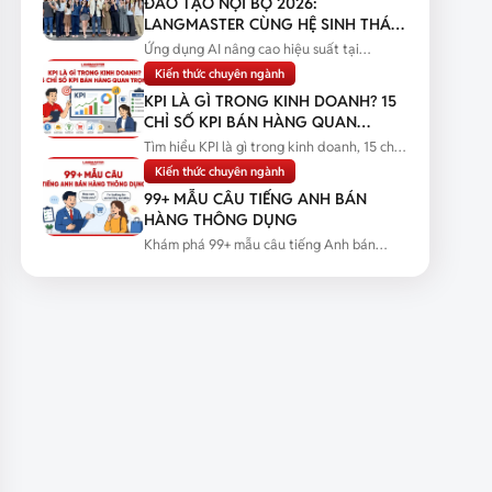
ĐÀO TẠO NỘI BỘ 2026:
LANGMASTER CÙNG HỆ SINH THÁI
HBR HOLDINGS NÂNG CAO NĂNG
Ứng dụng AI nâng cao hiệu suất tại
LỰC ỨNG DỤNG AI
Langmaster qua chương trình đào tạo...
Kiến thức chuyên ngành
KPI LÀ GÌ TRONG KINH DOANH? 15
CHỈ SỐ KPI BÁN HÀNG QUAN
TRỌNG
Tìm hiểu KPI là gì trong kinh doanh, 15 chỉ
số KPI bán hàng quan trọng...
Kiến thức chuyên ngành
99+ MẪU CÂU TIẾNG ANH BÁN
HÀNG THÔNG DỤNG
Khám phá 99+ mẫu câu tiếng Anh bán
hàng thông dụng kèm tình huống thực...