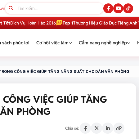
.vn
ch Vụ Hoàn Hảo 2016
Top 1
Thương Hiệu Giáo Dục Tiếng Anh Việt N
 sách phúc lợi
Cơ hội việc làm
Cẩm nang nghề nghiệp
 TRONG CÔNG VIỆC GIÚP TĂNG NĂNG SUẤT CHO DÂN VĂN PHÒNG
 CÔNG VIỆC GIÚP TĂNG
VĂN PHÒNG
Chia sẻ: