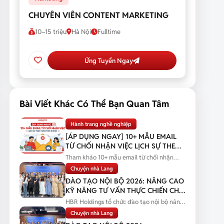
CHUYÊN VIÊN CONTENT MARKETING
10–15 triệu
Hà Nội
Fulltime
Ứng Tuyển Ngay
Bài Viết Khác Có Thể Bạn Quan Tâm
Hành trang nghề nghiệp
[ÁP DỤNG NGAY] 10+ MẪU EMAIL
TỪ CHỐI NHẬN VIỆC LỊCH SỰ THEO
TỪNG TÌNH HUỐNG
Tham khảo 10+ mẫu email từ chối nhận
việc lịch sự theo từng tình huống...
Chuyện nhà Lang
ĐÀO TẠO NỘI BỘ 2026: NÂNG CAO
KỸ NĂNG TƯ VẤN THỰC CHIẾN CHO
ĐỘI NGŨ SALES
HBR Holdings tổ chức đào tạo nội bộ nâng
cao kỹ năng tư vấn thực chiến...
Chuyện nhà Lang