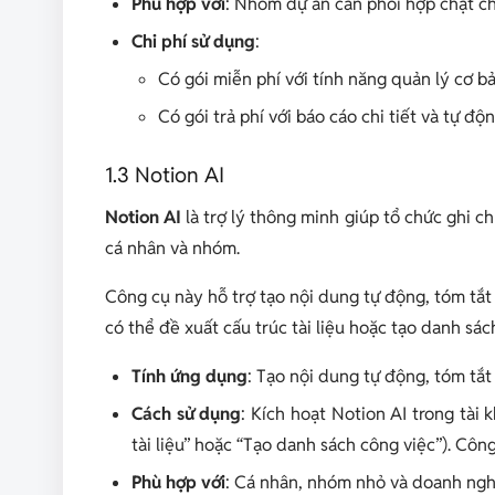
Phù hợp với
: Nhóm dự án cần phối hợp chặt chẽ
Chi phí sử dụng
:
Có gói miễn phí với tính năng quản lý cơ bả
Có gói trả phí với báo cáo chi tiết và tự độ
1.3 Notion AI
Notion AI
là trợ lý thông minh giúp tổ chức ghi chú
cá nhân và nhóm.
Công cụ này hỗ trợ tạo nội dung tự động, tóm tắt t
có thể đề xuất cấu trúc tài liệu hoặc tạo danh sá
Tính ứng dụng
: Tạo nội dung tự động, tóm tắt 
Cách sử dụng
: Kích hoạt Notion AI trong tài 
tài liệu” hoặc “Tạo danh sách công việc”). Côn
Phù hợp với
: Cá nhân, nhóm nhỏ và doanh nghi