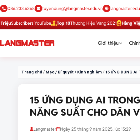
086.233.6368
tuyendung@langmaster.edu.vn
langmaster.edu
ubscribers YouTube
Top 10
Thương Hiệu Vàng 2021
Hàng Việt Tốt
Dị
Giới thiệu
Chính
/
/
Trang chủ
Mẹo / Bí quyết / Kinh nghiệm
15 ỨNG DỤNG AI
15 ỨNG DỤNG AI TRONG
NĂNG SUẤT CHO DÂN 
Langmaster
Ngày 25 tháng 9 năm 2025, lúc 15:29