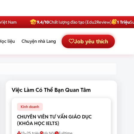
am
9.4/10
Chất lượng đào tạo (Edu2Review)
1 Triệu
Subscribe
Job yêu thích
Học liệu
Chuyện nhà Lang
Việc Làm Có Thể Bạn Quan Tâm
Kinh doanh
CHUYÊN VIÊN TƯ VẤN GIÁO DỤC
(KHÓA HỌC IELTS)
13–25 triệu
Hà Nội
Fulltime