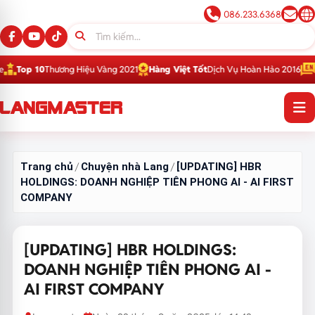
086.233.6368
Thương Hiệu Vàng 2021
Hàng Việt Tốt
Dịch Vụ Hoàn Hảo 2016
Top 1
Thươn
Trang chủ
Chuyện nhà Lang
[UPDATING] HBR
/
/
HOLDINGS: DOANH NGHIỆP TIÊN PHONG AI - AI FIRST
COMPANY
[UPDATING] HBR HOLDINGS:
DOANH NGHIỆP TIÊN PHONG AI -
AI FIRST COMPANY