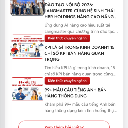
ĐÀO TẠO NỘI BỘ 2026:
LANGMASTER CÙNG HỆ SINH THÁI
HBR HOLDINGS NÂNG CAO NĂNG
LỰC ỨNG DỤNG AI
Ứng dụng AI nâng cao hiệu suất tại
Langmaster qua chương trình đào tạo
nội bộ 2026, giúp n...
Kiến thức chuyên ngành
KPI LÀ GÌ TRONG KINH DOANH? 15
CHỈ SỐ KPI BÁN HÀNG QUAN
TRỌNG
Tìm hiểu KPI là gì trong kinh doanh, 15
chỉ số KPI bán hàng quan trọng cùng
cách xây dựng...
Kiến thức chuyên ngành
99+ MẪU CÂU TIẾNG ANH BÁN
HÀNG THÔNG DỤNG
Khám phá 99+ mẫu câu tiếng Anh bán
hàng thông dụng kèm tình huống thực
tế, giúp bạn nâng c...
Xem thêm bài viết