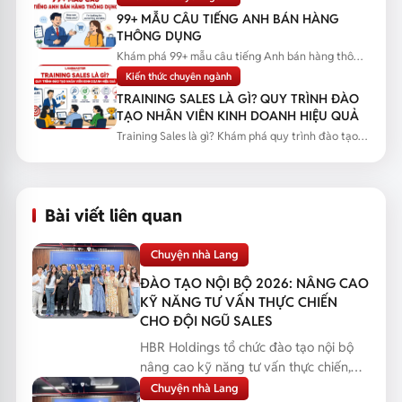
99+ MẪU CÂU TIẾNG ANH BÁN HÀNG
THÔNG DỤNG
Khám phá 99+ mẫu câu tiếng Anh bán hàng thông
dụng kèm tình huống thực...
Kiến thức chuyên ngành
TRAINING SALES LÀ GÌ? QUY TRÌNH ĐÀO
TẠO NHÂN VIÊN KINH DOANH HIỆU QUẢ
Training Sales là gì? Khám phá quy trình đào tạo
nhân viên kinh doanh...
Bài viết liên quan
Chuyện nhà Lang
ĐÀO TẠO NỘI BỘ 2026: NÂNG CAO
KỸ NĂNG TƯ VẤN THỰC CHIẾN
CHO ĐỘI NGŨ SALES
HBR Holdings tổ chức đào tạo nội bộ
nâng cao kỹ năng tư vấn thực chiến,
giúp đội ngũ Sales...
Chuyện nhà Lang