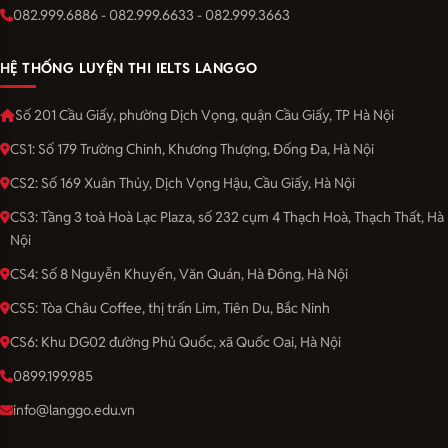
082.999.6886 - 082.999.6633 - 082.999.3663
HỆ THỐNG LUYỆN THI IELTS LANGGO
Số 201 Cầu Giấy, phường Dịch Vọng, quận Cầu Giấy, TP Hà Nội
CS1: Số 179 Trường Chinh, Khương Thượng, Đống Đa, Hà Nội
CS2: Số 169 Xuân Thủy, Dịch Vọng Hậu, Cầu Giấy, Hà Nội
CS3: Tầng 3 toà Hoà Lạc Plaza, số 232 cụm 4 Thạch Hoà, Thạch Thất, Hà
Nội
CS4: Số 8 Nguyễn Khuyến, Văn Quán, Hà Đông, Hà Nội
CS5: Tòa Châu Coffee, thị trấn Lim, Tiên Du, Bắc Ninh
CS6: Khu DG02 đường Phủ Quốc, xã Quốc Oai, Hà Nội
0899.199.985
info@langgo.edu.vn