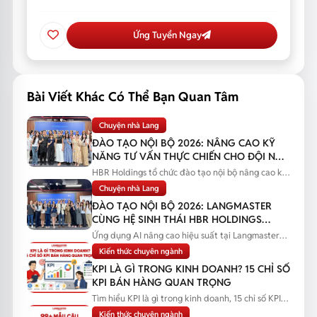
Ứng Tuyển Ngay
Bài Viết Khác Có Thể Bạn Quan Tâm
Chuyện nhà Lang
ĐÀO TẠO NỘI BỘ 2026: NÂNG CAO KỸ
NĂNG TƯ VẤN THỰC CHIẾN CHO ĐỘI NGŨ
SALES
HBR Holdings tổ chức đào tạo nội bộ nâng cao kỹ
năng tư vấn thực chiến...
Chuyện nhà Lang
ĐÀO TẠO NỘI BỘ 2026: LANGMASTER
CÙNG HỆ SINH THÁI HBR HOLDINGS
NÂNG CAO NĂNG LỰC ỨNG DỤNG AI
Ứng dụng AI nâng cao hiệu suất tại Langmaster
qua chương trình đào tạo...
Kiến thức chuyên ngành
KPI LÀ GÌ TRONG KINH DOANH? 15 CHỈ SỐ
KPI BÁN HÀNG QUAN TRỌNG
Tìm hiểu KPI là gì trong kinh doanh, 15 chỉ số KPI
bán hàng quan trọng...
Kiến thức chuyên ngành