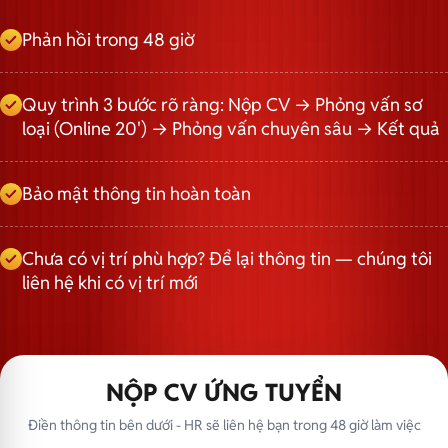
Phản hồi trong 48 giờ
Quy trình 3 bước rõ ràng: Nộp CV → Phỏng vấn sơ
loại (Online 20') → Phỏng vấn chuyên sâu → Kết quả
Bảo mật thông tin hoàn toàn
Chưa có vị trí phù hợp? Để lại thông tin — chúng tôi
liên hệ khi có vị trí mới
NỘP CV ỨNG TUYỂN
Điền thông tin bên dưới - HR sẽ liên hệ bạn trong 48 giờ làm việc