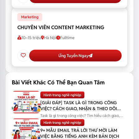
Marketing
CHUYÊN VIÊN CONTENT MARKETING
10–15 triệu
Hà Nội
Fulltime
Ứng Tuyển Ngay
Bài Viết Khác Có Thể Bạn Quan Tâm
Hành trang nghề nghiệp
[GIẢI ĐÁP] TASK LÀ GÌ TRONG CÔNG
VIỆC? CÁCH GIAO, NHẬN & THEO DÕI
TASK
Task là gì trong công việc? Tìm hiểu cách giao,
nhận và theo dõi task...
Hành trang nghề nghiệp
9+ MẪU EMAIL TRẢ LỜI THƯ MỜI LÀM
VIỆC BẰNG TIẾNG ANH KÈM BẢN DỊCH