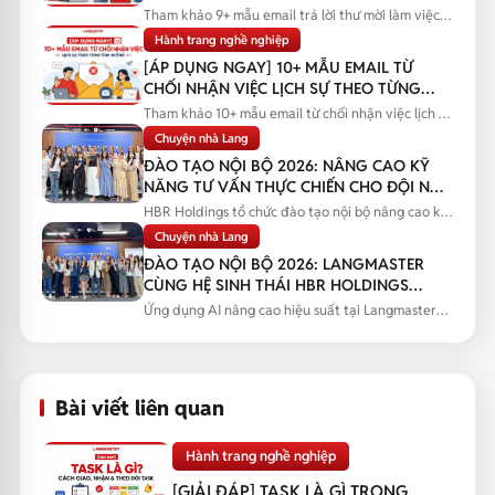
Tham khảo 9+ mẫu email trả lời thư mời làm việc
bằng tiếng Anh kèm bản...
Hành trang nghề nghiệp
[ÁP DỤNG NGAY] 10+ MẪU EMAIL TỪ
CHỐI NHẬN VIỆC LỊCH SỰ THEO TỪNG
TÌNH HUỐNG
Tham khảo 10+ mẫu email từ chối nhận việc lịch sự
theo từng tình huống...
Chuyện nhà Lang
ĐÀO TẠO NỘI BỘ 2026: NÂNG CAO KỸ
NĂNG TƯ VẤN THỰC CHIẾN CHO ĐỘI NGŨ
SALES
HBR Holdings tổ chức đào tạo nội bộ nâng cao kỹ
năng tư vấn thực chiến...
Chuyện nhà Lang
ĐÀO TẠO NỘI BỘ 2026: LANGMASTER
CÙNG HỆ SINH THÁI HBR HOLDINGS
NÂNG CAO NĂNG LỰC ỨNG DỤNG AI
Ứng dụng AI nâng cao hiệu suất tại Langmaster
qua chương trình đào tạo...
Bài viết liên quan
Hành trang nghề nghiệp
[GIẢI ĐÁP] TASK LÀ GÌ TRONG