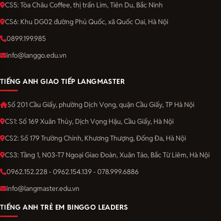
CS5: Tòa Châu Coffee, thị trấn Lim, Tiên Du, Bắc Ninh
CS6: Khu DG02 đường Phủ Quốc, xã Quốc Oai, Hà Nội
0899.199.985
info@langgo.edu.vn
TIẾNG ANH GIAO TIẾP LANGMASTER
Số 201 Cầu Giấy, phường Dịch Vọng, quận Cầu Giấy, TP Hà Nội
CS1: Số 169 Xuân Thủy, Dịch Vọng Hậu, Cầu Giấy, Hà Nội
CS2: Số 179 Trường Chinh, Khương Thượng, Đống Đa, Hà Nội
CS3: Tầng 1, N03-T7 Ngoại Giao Đoàn, Xuân Tảo, Bắc Từ Liêm, Hà Nội
0962.152.228 - 0962.154.139 - 078.999.6886
info@langmaster.edu.vn
TIẾNG ANH TRẺ EM BINGGO LEADERS