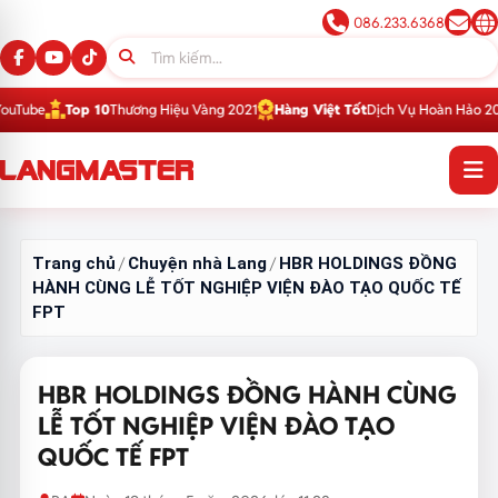
086.233.6368
Top 10
Thương Hiệu Vàng 2021
Hàng Việt Tốt
Dịch Vụ Hoàn Hảo 2016
Top 1
Th
Trang chủ
Chuyện nhà Lang
HBR HOLDINGS ĐỒNG
/
/
HÀNH CÙNG LỄ TỐT NGHIỆP VIỆN ĐÀO TẠO QUỐC TẾ
FPT
HBR HOLDINGS ĐỒNG HÀNH CÙNG
LỄ TỐT NGHIỆP VIỆN ĐÀO TẠO
QUỐC TẾ FPT