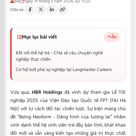
BA
Ngày 19 tháng 5 năm 2026, lúc 11:23
Chia sẻ:
Mục lục bài viết
Ẩn
Kết nối thế hệ trẻ - Chia sẻ câu chuyện nghề
nghiệp thực chiến
Cơ hội bứt phá sự nghiệp tại Langmaster Careers
Vừa qua,
HBR Holdings
đã vinh dự tham gia Lễ Tốt
nghiệp 2025 của Viện Đào tạo Quốc tế FPT (FAI Hà
Nội) với tư cách đối tác chiến lược. Sự kiện mang chủ
đề
“Being Neoform - Dáng hình của tương lai”
nhằm
vinh danh thế hệ sinh viên trẻ đầy bản lĩnh, khát khao
đổi mới và sẵn sàng kiến tạo những giá trị thực chất