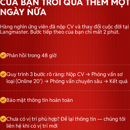
CỦA BẠN TRÔI QUA THÊM MỘT
NGÀY NỮA
Hàng nghìn ứng viên đã nộp CV và thay đổi cuộc đời tại
Langmaster. Bước tiếp theo của bạn chỉ mất 2 phút.
Phản hồi trong 48 giờ
Quy trình 3 bước rõ ràng: Nộp CV → Phỏng vấn sơ
loại (Online 20') → Phỏng vấn chuyên sâu → Kết quả
Bảo mật thông tin hoàn toàn
Chưa có vị trí phù hợp? Để lại thông tin — chúng tôi
liên hệ khi có vị trí mới