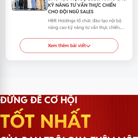
KỸ NĂNG TƯ VẤN THỰC CHIẾN
CHO ĐỘI NGŨ SALES
HBR Holdings tổ chức đào tạo nội bộ
nâng cao kỹ năng tư vấn thực chiến,
giúp đội ngũ Sales...
Xem thêm bài viết
ĐỪNG ĐỂ CƠ HỘI
TỐT NHẤT