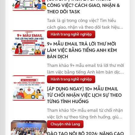
CÔNG VIỆC? CÁCH GIAO, NHẬN &
THEO DÕI TASK
Task là gì trong công việc? Tìm hiểu
cách giao, nhận và theo dõi task hiệu
quả, giúp bạn q...
Hành trang nghề nghiệp
9+ MẪU EMAIL TRẢ LỜI THƯ MỜI
LÀM VIỆC BẰNG TIẾNG ANH KÈM
BẢN DỊCH
Tham khảo 9+ mẫu email trả lời thư mời
làm việc bằng tiếng Anh kèm bản dịch,
giúp bạn phản...
Hành trang nghề nghiệp
[ÁP DỤNG NGAY] 10+ MẪU EMAIL
TỪ CHỐI NHẬN VIỆC LỊCH SỰ THEO
TỪNG TÌNH HUỐNG
Tham khảo 10+ mẫu email từ chối nhận
việc lịch sự theo từng tình huống, giúp
bạn phản hồi...
Chuyện nhà Lang
ĐÀO TẠO NỘI BỘ 2026: NÂNG CAO