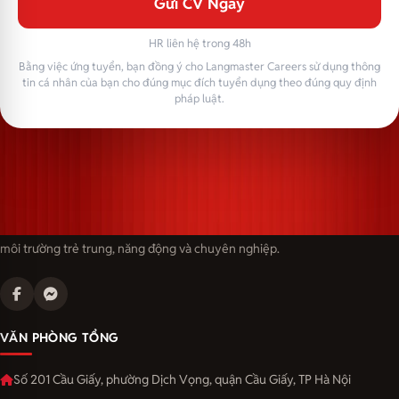
Gửi CV Ngay
HR liên hệ trong 48h
Bằng việc ứng tuyển, bạn đồng ý cho Langmaster Careers sử dụng thông
tin cá nhân của bạn cho đúng mục đích tuyển dụng theo đúng quy định
pháp luật.
Langmaster — trải thảm đỏ, đón nhân tài. Cùng kiến tạo sự nghiệp trong
môi trường trẻ trung, năng động và chuyên nghiệp.
VĂN PHÒNG TỔNG
Số 201 Cầu Giấy, phường Dịch Vọng, quận Cầu Giấy, TP Hà Nội