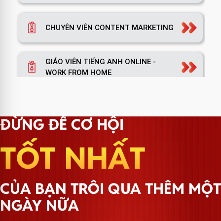
CHUYÊN VIÊN CONTENT MARKETING
GIÁO VIÊN TIẾNG ANH ONLINE -
WORK FROM HOME
TRƯỞNG NHÓM MARKETING
ĐỪNG ĐỂ CƠ HỘI
TỐT NHẤT
TRƯỞNG PHÒNG MARKETING
CỦA BẠN TRÔI QUA THÊM MỘT
TRƯỞNG NHÓM HÀNH CHÍNH
NGÀY NỮA