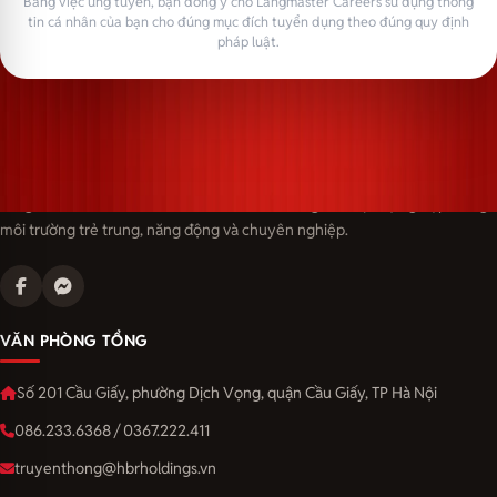
Bằng việc ứng tuyển, bạn đồng ý cho Langmaster Careers sử dụng thông
tin cá nhân của bạn cho đúng mục đích tuyển dụng theo đúng quy định
pháp luật.
Langmaster — trải thảm đỏ, đón nhân tài. Cùng kiến tạo sự nghiệp trong
môi trường trẻ trung, năng động và chuyên nghiệp.
VĂN PHÒNG TỔNG
Số 201 Cầu Giấy, phường Dịch Vọng, quận Cầu Giấy, TP Hà Nội
086.233.6368 / 0367.222.411
truyenthong@hbrholdings.vn