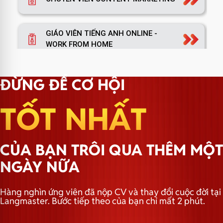
GIÁO VIÊN TIẾNG ANH ONLINE -
WORK FROM HOME
TRƯỞNG NHÓM MARKETING
ĐỪNG ĐỂ CƠ HỘI
TỐT NHẤT
TRƯỞNG PHÒNG MARKETING
CỦA BẠN TRÔI QUA THÊM MỘT
TRƯỞNG NHÓM HÀNH CHÍNH
NGÀY NỮA
Hàng nghìn ứng viên đã nộp CV và thay đổi cuộc đời tại
Langmaster. Bước tiếp theo của bạn chỉ mất 2 phút.