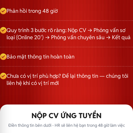
Phản hồi trong 48 giờ
Quy trình 3 bước rõ ràng: Nộp CV → Phỏng vấn sơ
loại (Online 20') → Phỏng vấn chuyên sâu → Kết quả
Bảo mật thông tin hoàn toàn
Chưa có vị trí phù hợp? Để lại thông tin — chúng tôi
liên hệ khi có vị trí mới
NỘP CV ỨNG TUYỂN
Điền thông tin bên dưới - HR sẽ liên hệ bạn trong 48 giờ làm việc