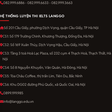
082.999.6886 - 082.999.6633 - 082.999.3663
HỆ THỐNG LUYỆN THI IELTS LANGGO
Số 201 Cầu Giấy, phường Dịch Vọng, quận Cầu Giấy, TP Hà Nội
CS1: Số 179 Trường Chinh, Khương Thượng, Đống Đa, Hà Nội
CS2: Số 169 Xuân Thủy, Dịch Vọng Hậu, Cầu Giấy, Hà Nội
CS3: Tầng 3 toà Hoà Lạc Plaza, số 232 cụm 4 Thạch Hoà, Thạch Thất, Hà
Nội
CS4: Số 8 Nguyễn Khuyến, Văn Quán, Hà Đông, Hà Nội
CS5: Tòa Châu Coffee, thị trấn Lim, Tiên Du, Bắc Ninh
CS6: Khu DG02 đường Phủ Quốc, xã Quốc Oai, Hà Nội
0899.199.985
info@langgo.edu.vn