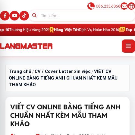
086.233.6368
Hiệu Vàng 2021
Hàng Việt Tốt
Dịch Vụ Hoàn Hảo 2016
Top 1
Thương Hiệu 
Trang chủ
CV / Cover Letter xin việc
VIẾT CV
/
/
ONLINE BẰNG TIẾNG ANH CHUẨN NHẤT KÈM MẪU
THAM KHẢO
VIẾT CV ONLINE BẰNG TIẾNG ANH
CHUẨN NHẤT KÈM MẪU THAM
KHẢO