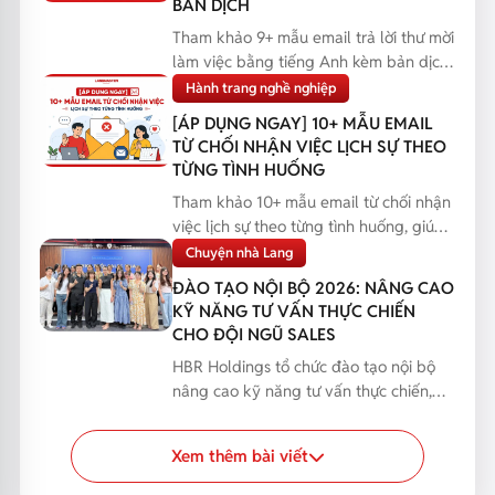
BẢN DỊCH
Tham khảo 9+ mẫu email trả lời thư mời
làm việc bằng tiếng Anh kèm bản dịch,
giúp bạn phản...
Hành trang nghề nghiệp
[ÁP DỤNG NGAY] 10+ MẪU EMAIL
TỪ CHỐI NHẬN VIỆC LỊCH SỰ THEO
TỪNG TÌNH HUỐNG
Tham khảo 10+ mẫu email từ chối nhận
việc lịch sự theo từng tình huống, giúp
bạn phản hồi...
Chuyện nhà Lang
ĐÀO TẠO NỘI BỘ 2026: NÂNG CAO
KỸ NĂNG TƯ VẤN THỰC CHIẾN
CHO ĐỘI NGŨ SALES
HBR Holdings tổ chức đào tạo nội bộ
nâng cao kỹ năng tư vấn thực chiến,
giúp đội ngũ Sales...
Xem thêm bài viết