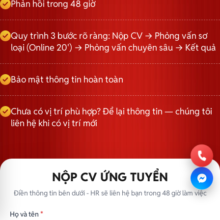
Phản hồi trong 48 giờ
Quy trình 3 bước rõ ràng: Nộp CV → Phỏng vấn sơ
loại (Online 20') → Phỏng vấn chuyên sâu → Kết quả
Bảo mật thông tin hoàn toàn
Chưa có vị trí phù hợp? Để lại thông tin — chúng tôi
liên hệ khi có vị trí mới
NỘP CV ỨNG TUYỂN
Điền thông tin bên dưới - HR sẽ liên hệ bạn trong 48 giờ làm việc
Họ và tên
*