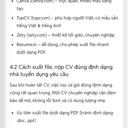
Canva (canva.com) – trực quan, nhiều mẫu sáng
tạo
TopCV (topcv.vn) – phù hợp người Việt, có mẫu sẵn
tiếng Việt & tiếng Anh
Zety (zety.com) – thiết kế tối giản, chuyên nghiệp
Resume.io – dễ dùng, cho phép xuất file nhanh
dưới dạng PDF
4.2 Cách xuất file, nộp CV đúng định dạng
nhà tuyển dụng yêu cầu
Sau khi hoàn tất CV, việc lưu và gửi đúng định dạng
cũng rất quan trọng. Một CV chuyên nghiệp cần đảm
bảo dễ mở, không lỗi font và có dung lượng nhẹ.
Ưu tiên xuất file dưới dạng PDF (tránh định dạng
.doc, .ppt)