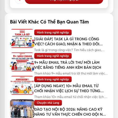
Bài Viết Khác Có Thể Bạn Quan Tâm
Hành trang nghề nghiệp
[GIẢI ĐÁP] TASK LÀ GÌ TRONG CÔNG
VIỆC? CÁCH GIAO, NHẬN & THEO DÕI
TASK
Task là gì trong công việc? Tìm hiểu cách giao,
nhận và theo dõi task...
Hành trang nghề nghiệp
9+ MẪU EMAIL TRẢ LỜI THƯ MỜI LÀM
VIỆC BẰNG TIẾNG ANH KÈM BẢN DỊCH
Tham khảo 9+ mẫu email trả lời thư mời làm việc
bằng tiếng Anh kèm bản...
Hành trang nghề nghiệp
[ÁP DỤNG NGAY] 10+ MẪU EMAIL TỪ
CHỐI NHẬN VIỆC LỊCH SỰ THEO TỪNG
TÌNH HUỐNG
Tham khảo 10+ mẫu email từ chối nhận việc lịch sự
theo từng tình huống...
Chuyện nhà Lang
ĐÀO TẠO NỘI BỘ 2026: NÂNG CAO KỸ
NĂNG TƯ VẤN THỰC CHIẾN CHO ĐỘI NGŨ