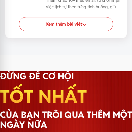
Tham khảo 10+ mẫu email từ chối nhận
việc lịch sự theo từng tình huống, giúp
bạn phản hồi...
Xem thêm bài viết
ĐỪNG ĐỂ CƠ HỘI
TỐT NHẤT
CỦA BẠN TRÔI QUA THÊM MỘT
NGÀY NỮA