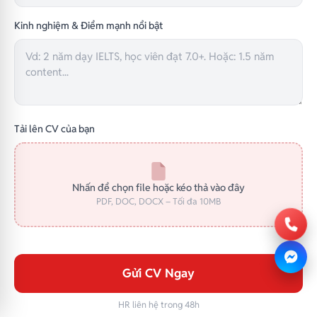
Kinh nghiệm & Điểm mạnh nổi bật
Tải lên CV của bạn
Nhấn để chọn file hoặc kéo thả vào đây
PDF, DOC, DOCX – Tối đa 10MB
Gửi CV Ngay
HR liên hệ trong 48h