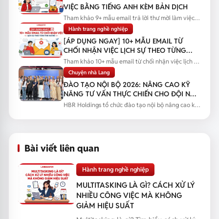
VIỆC BẰNG TIẾNG ANH KÈM BẢN DỊCH
Tham khảo 9+ mẫu email trả lời thư mời làm việc
bằng tiếng Anh kèm bản...
Hành trang nghề nghiệp
[ÁP DỤNG NGAY] 10+ MẪU EMAIL TỪ
CHỐI NHẬN VIỆC LỊCH SỰ THEO TỪNG
TÌNH HUỐNG
Tham khảo 10+ mẫu email từ chối nhận việc lịch sự
theo từng tình huống...
Chuyện nhà Lang
ĐÀO TẠO NỘI BỘ 2026: NÂNG CAO KỸ
NĂNG TƯ VẤN THỰC CHIẾN CHO ĐỘI NGŨ
SALES
HBR Holdings tổ chức đào tạo nội bộ nâng cao kỹ
năng tư vấn thực chiến...
Bài viết liên quan
Hành trang nghề nghiệp
MULTITASKING LÀ GÌ? CÁCH XỬ LÝ
NHIỀU CÔNG VIỆC MÀ KHÔNG
GIẢM HIỆU SUẤT