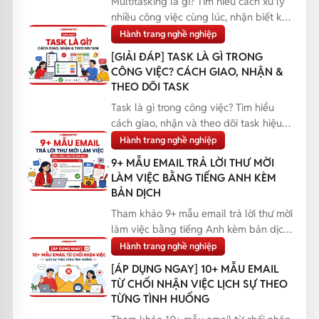
Multitasking là gì? Tìm hiểu cách xử lý
nhiều công việc cùng lúc, nhận biết khi
nào nên đa...
Hành trang nghề nghiệp
[GIẢI ĐÁP] TASK LÀ GÌ TRONG
CÔNG VIỆC? CÁCH GIAO, NHẬN &
THEO DÕI TASK
Task là gì trong công việc? Tìm hiểu
cách giao, nhận và theo dõi task hiệu
quả, giúp bạn q...
Hành trang nghề nghiệp
9+ MẪU EMAIL TRẢ LỜI THƯ MỜI
LÀM VIỆC BẰNG TIẾNG ANH KÈM
BẢN DỊCH
Tham khảo 9+ mẫu email trả lời thư mời
làm việc bằng tiếng Anh kèm bản dịch,
giúp bạn phản...
Hành trang nghề nghiệp
[ÁP DỤNG NGAY] 10+ MẪU EMAIL
TỪ CHỐI NHẬN VIỆC LỊCH SỰ THEO
TỪNG TÌNH HUỐNG