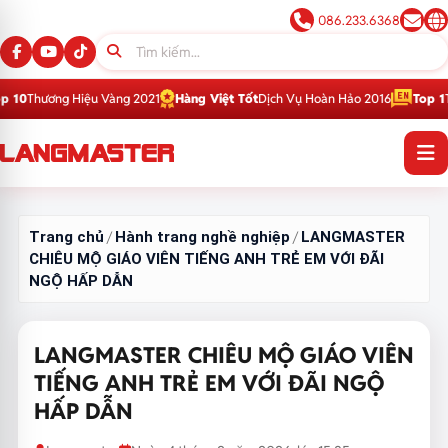
086.233.6368
iệu Vàng 2021
Hàng Việt Tốt
Dịch Vụ Hoàn Hảo 2016
Top 1
Thương Hiệu Gi
Trang chủ
Hành trang nghề nghiệp
LANGMASTER
/
/
CHIÊU MỘ GIÁO VIÊN TIẾNG ANH TRẺ EM VỚI ĐÃI
NGỘ HẤP DẪN
LANGMASTER CHIÊU MỘ GIÁO VIÊN
TIẾNG ANH TRẺ EM VỚI ĐÃI NGỘ
HẤP DẪN