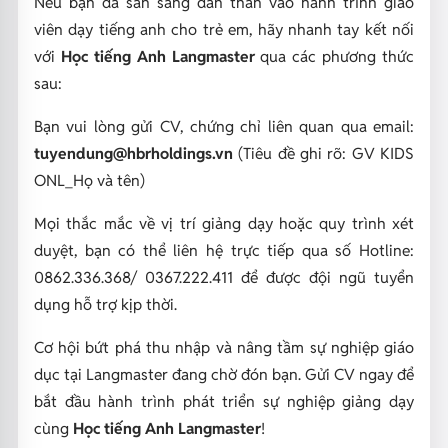
Nếu bạn đã sẵn sàng dấn thân vào hành trình giáo
viên dạy tiếng anh cho trẻ em, hãy nhanh tay kết nối
với
Học tiếng Anh Langmaster
qua các phương thức
sau:
Bạn vui lòng gửi CV, chứng chỉ liên quan qua email:
tuyendung@hbrholdings.vn
(Tiêu đề ghi rõ: GV KIDS
ONL_Họ và tên)
Mọi thắc mắc về vị trí giảng dạy hoặc quy trình xét
duyệt, bạn có thể liên hệ trực tiếp qua số Hotline:
0862.336.368/ 0367.222.411 để được đội ngũ tuyển
dụng hỗ trợ kịp thời.
Cơ hội bứt phá thu nhập và nâng tầm sự nghiệp giáo
dục tại Langmaster đang chờ đón bạn. Gửi CV ngay để
bắt đầu hành trình phát triển sự nghiệp giảng dạy
cùng
Học tiếng Anh Langmaster
!