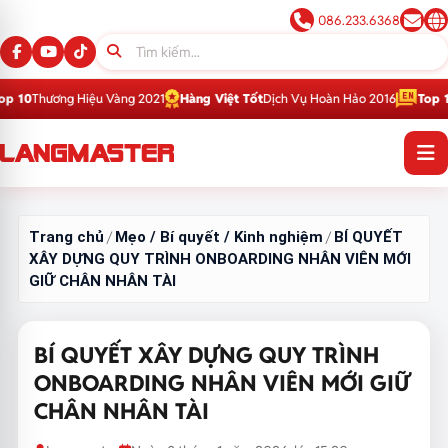
086.233.6368
u Vàng 2021
Hàng Việt Tốt
Dịch Vụ Hoàn Hảo 2016
Top 1
Thương Hiệu Giá
Trang chủ
Mẹo / Bí quyết / Kinh nghiệm
BÍ QUYẾT
/
/
XÂY DỰNG QUY TRÌNH ONBOARDING NHÂN VIÊN MỚI
GIỮ CHÂN NHÂN TÀI
BÍ QUYẾT XÂY DỰNG QUY TRÌNH
ONBOARDING NHÂN VIÊN MỚI GIỮ
CHÂN NHÂN TÀI