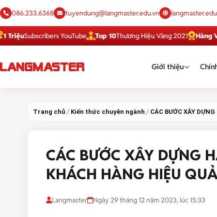
086.233.6368
tuyendung@langmaster.edu.vn
langmaster.edu
Subscribers YouTube
Top 10
Thương Hiệu Vàng 2021
Hàng Việt Tốt
Giới thiệu
Chính
/
/
Trang chủ
Kiến thức chuyên ngành
CÁC BƯỚC XÂY DỰNG
CÁC BƯỚC XÂY DỰNG H
KHÁCH HÀNG HIỆU QU
Langmaster
Ngày 29 tháng 12 năm 2023, lúc 15:33