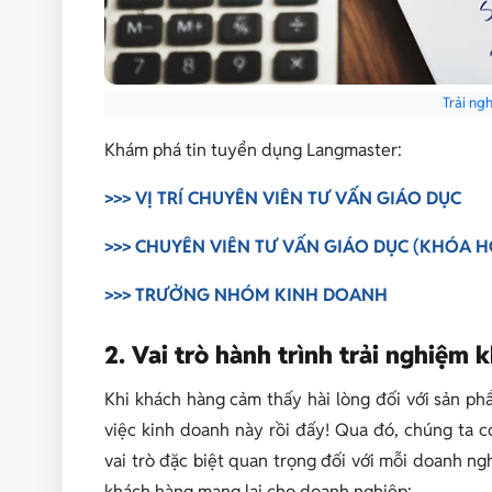
Trải ng
Khám phá tin tuyển dụng Langmaster:
>>> VỊ TRÍ CHUYÊN VIÊN TƯ VẤN GIÁO DỤC
>>> CHUYÊN VIÊN TƯ VẤN GIÁO DỤC (KHÓA HỌ
>>> TRƯỞNG NHÓM KINH DOANH
2. Vai trò hành trình trải nghiệm
Khi khách hàng cảm thấy hài lòng đối với sản ph
việc kinh doanh này rồi đấy! Qua đó, chúng ta 
vai trò đặc biệt quan trọng đối với mỗi doanh ngh
khách hàng mang lại cho doanh nghiệp: