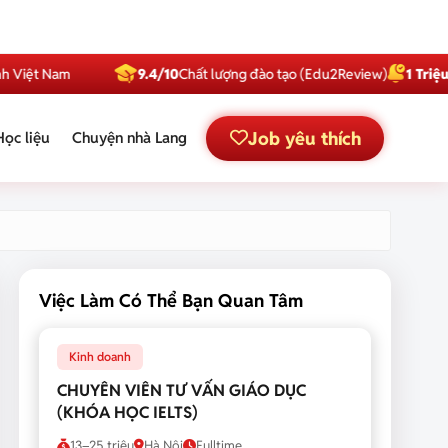
Nam
9.4/10
Chất lượng đào tạo (Edu2Review)
1 Triệu
Subscri
Job yêu thích
Học liệu
Chuyện nhà Lang
Việc Làm Có Thể Bạn Quan Tâm
Kinh doanh
CHUYÊN VIÊN TƯ VẤN GIÁO DỤC
(KHÓA HỌC IELTS)
13–25 triệu
Hà Nội
Fulltime