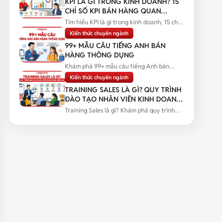
KPI LÀ GÌ TRONG KINH DOANH? 15
CHỈ SỐ KPI BÁN HÀNG QUAN
TRỌNG
Tìm hiểu KPI là gì trong kinh doanh, 15 chỉ
số KPI bán hàng quan trọng...
Kiến thức chuyên ngành
99+ MẪU CÂU TIẾNG ANH BÁN
HÀNG THÔNG DỤNG
Khám phá 99+ mẫu câu tiếng Anh bán
hàng thông dụng kèm tình huống thực...
Kiến thức chuyên ngành
TRAINING SALES LÀ GÌ? QUY TRÌNH
ĐÀO TẠO NHÂN VIÊN KINH DOANH
HIỆU QUẢ
Training Sales là gì? Khám phá quy trình
đào tạo nhân viên kinh doanh...