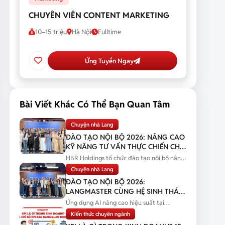
CHUYÊN VIÊN CONTENT MARKETING
10–15 triệu
Hà Nội
Fulltime
Ứng Tuyển Ngay
Bài Viết Khác Có Thể Bạn Quan Tâm
Chuyện nhà Lang
ĐÀO TẠO NỘI BỘ 2026: NÂNG CAO
KỸ NĂNG TƯ VẤN THỰC CHIẾN CHO
ĐỘI NGŨ SALES
HBR Holdings tổ chức đào tạo nội bộ nâng
cao kỹ năng tư vấn thực chiến...
Chuyện nhà Lang
ĐÀO TẠO NỘI BỘ 2026:
LANGMASTER CÙNG HỆ SINH THÁI
HBR HOLDINGS NÂNG CAO NĂNG
Ứng dụng AI nâng cao hiệu suất tại
LỰC ỨNG DỤNG AI
Langmaster qua chương trình đào tạo...
Kiến thức chuyên ngành