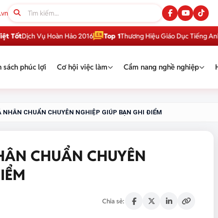
.vn
Dịch Vụ Hoàn Hảo 2016
Top 1
Thương Hiệu Giáo Dục Tiếng Anh Việt 
 sách phúc lợi
Cơ hội việc làm
Cẩm nang nghề nghiệp
Á NHÂN CHUẨN CHUYÊN NGHIỆP GIÚP BẠN GHI ĐIỂM
NHÂN CHUẨN CHUYÊN
ĐIỂM
Chia sẻ: