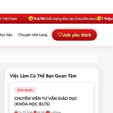
Nam
9.4/10
Chất lượng đào tạo (Edu2Review)
1 Triệu
Subscri
Job yêu thích
Học liệu
Chuyện nhà Lang
Việc Làm Có Thể Bạn Quan Tâm
Kinh doanh
CHUYÊN VIÊN TƯ VẤN GIÁO DỤC
(KHÓA HỌC IELTS)
13–25 triệu
Hà Nội
Fulltime