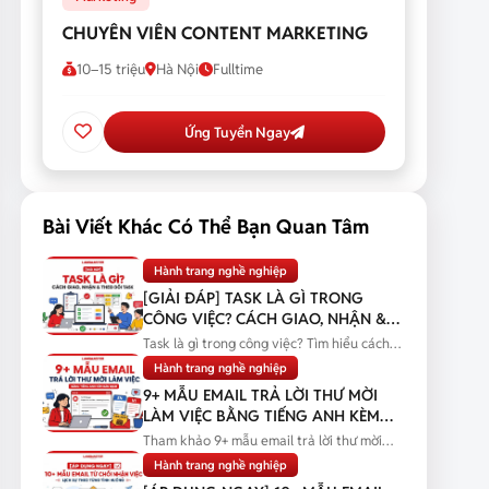
CHUYÊN VIÊN CONTENT MARKETING
10–15 triệu
Hà Nội
Fulltime
Ứng Tuyển Ngay
Bài Viết Khác Có Thể Bạn Quan Tâm
Hành trang nghề nghiệp
[GIẢI ĐÁP] TASK LÀ GÌ TRONG
CÔNG VIỆC? CÁCH GIAO, NHẬN &
THEO DÕI TASK
Task là gì trong công việc? Tìm hiểu cách
giao, nhận và theo dõi task...
Hành trang nghề nghiệp
9+ MẪU EMAIL TRẢ LỜI THƯ MỜI
LÀM VIỆC BẰNG TIẾNG ANH KÈM
BẢN DỊCH
Tham khảo 9+ mẫu email trả lời thư mời
làm việc bằng tiếng Anh kèm bản...
Hành trang nghề nghiệp