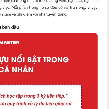
iện rõ thông tin cốt lõi của ứng viên: bạn là ai, bạn làm
g việc. Mỗi phần trong hồ sơ đều có vai trò riêng, vì vậy
iện cảm và ghi điểm với nhà tuyển dụng.
ng ban đầu