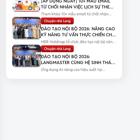
[ÁP DỤNG NGAY] 10+ MẪU EMAIL
TỪ CHỐI NHẬN VIỆC LỊCH SỰ THEO
TỪNG TÌNH HUỐNG
Tham khảo 10+ mẫu email từ chối nhận
việc lịch sự theo từng tình huống...
Chuyện nhà Lang
ĐÀO TẠO NỘI BỘ 2026: NÂNG CAO
KỸ NĂNG TƯ VẤN THỰC CHIẾN CHO
ĐỘI NGŨ SALES
HBR Holdings tổ chức đào tạo nội bộ nâng
cao kỹ năng tư vấn thực chiến...
Chuyện nhà Lang
ĐÀO TẠO NỘI BỘ 2026:
LANGMASTER CÙNG HỆ SINH THÁI
HBR HOLDINGS NÂNG CAO NĂNG
Ứng dụng AI nâng cao hiệu suất tại
LỰC ỨNG DỤNG AI
Langmaster qua chương trình đào tạo...