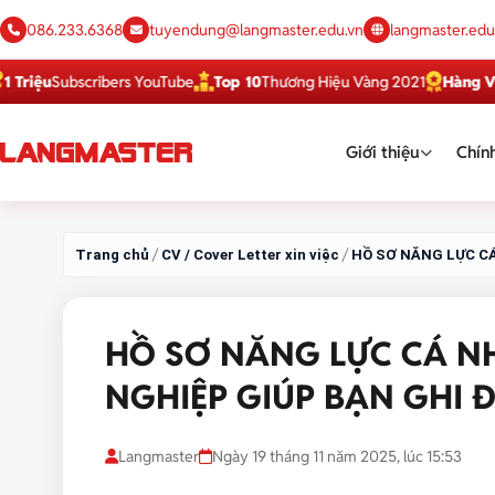
086.233.6368
tuyendung@langmaster.edu.vn
langmaster.edu
Subscribers YouTube
Top 10
Thương Hiệu Vàng 2021
Hàng Việt Tốt
Giới thiệu
Chính
/
/
Trang chủ
CV / Cover Letter xin việc
HỒ SƠ NĂNG LỰC C
HỒ SƠ NĂNG LỰC CÁ 
NGHIỆP GIÚP BẠN GHI 
Langmaster
Ngày 19 tháng 11 năm 2025, lúc 15:53