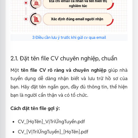
3 Điều cần lưu ý trước khi gửi cv qua email
2.1. Đặt tên file CV chuyên nghiệp, chuẩn
Một
tên file CV rõ ràng và chuyên nghiệp
giúp nhà
tuyển dụng dễ dàng nhận biết và lưu trữ hồ sơ của
bạn. Hãy đặt tên ngắn gọn, đầy đủ thông tin, thể hiện
bạn là người cẩn thận và có tổ chức.
Cách đặt tên file gợi ý:
CV_[HọTên]_VịTríỨngTuyển.pdf
CV_[VịTríỨngTuyển]_[HọTên].pdf