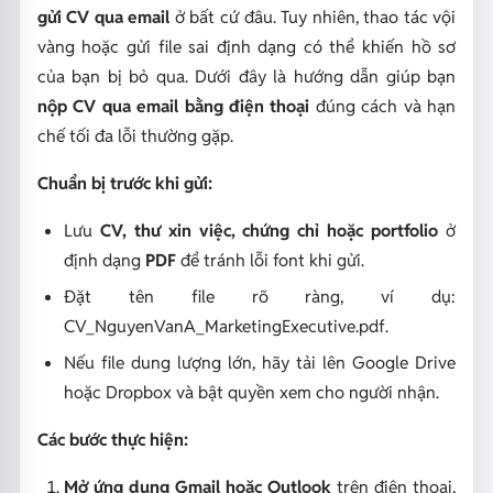
gửi CV qua email
ở bất cứ đâu. Tuy nhiên, thao tác vội
vàng hoặc gửi file sai định dạng có thể khiến hồ sơ
của bạn bị bỏ qua. Dưới đây là hướng dẫn giúp bạn
nộp CV qua email bằng điện thoại
đúng cách và hạn
chế tối đa lỗi thường gặp.
Chuẩn bị trước khi gửi:
Lưu
CV, thư xin việc, chứng chỉ hoặc portfolio
ở
định dạng
PDF
để tránh lỗi font khi gửi.
Đặt tên file rõ ràng, ví dụ:
CV_NguyenVanA_MarketingExecutive.pdf
.
Nếu file dung lượng lớn, hãy tải lên Google Drive
hoặc Dropbox và bật quyền xem cho người nhận.
Các bước thực hiện:
Mở ứng dụng Gmail hoặc Outlook
trên điện thoại,