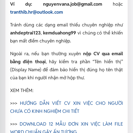
Ví dụ:
nguyenvana.job@gmail.com
hoặc
tranthib.hr@outlook.com
Tránh dùng các dạng email thiếu chuyên nghiệp như
anhdeptrai123
,
kemduahong99
vì chúng có thể khiến
bạn mất điểm chuyên nghiệp.
Ngoài ra, nếu bạn thường xuyên
nộp CV qua email
bằng điện thoại
, hãy kiểm tra phần “Tên hiển thị”
(Display Name) để đảm bảo hiển thị đúng họ tên thật
của bạn khi người nhận mở hộp thư.
XEM THÊM:
>>>
HƯỚNG DẪN VIẾT CV XIN VIỆC CHO NGƯỜI
CHƯA CÓ KINH NGHIỆM CHI TIẾT
>>>
DOWNLOAD 12 MẪU ĐƠN XIN VIỆC LÀM FILE
WORD CHUẨN GÂY ẤN TƯỢNG