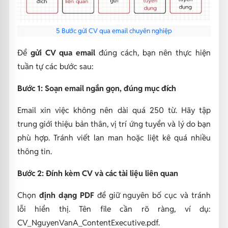
5 Bước gửi CV qua email chuyên nghiệp
Để
gửi CV qua email
đúng cách, bạn nên thực hiện
tuần tự các bước sau:
Bước 1: Soạn email ngắn gọn, đúng mục đích
Email xin việc không nên dài quá 250 từ. Hãy tập
trung giới thiệu bản thân, vị trí ứng tuyển và lý do bạn
phù hợp. Tránh viết lan man hoặc liệt kê quá nhiều
thông tin.
Bước 2: Đính kèm CV và các tài liệu liên quan
Chọn
định dạng PDF
để giữ nguyên bố cục và tránh
lỗi hiển thị. Tên file cần rõ ràng, ví dụ:
CV_NguyenVanA_ContentExecutive.pdf.