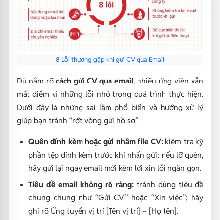
8 Lỗi thường gặp khi gửi CV qua Email
Dù nắm rõ
cách gửi CV qua email
, nhiều ứng viên vẫn
mất điểm vì những lỗi nhỏ trong quá trình thực hiện.
Dưới đây là những sai lầm phổ biến và hướng xử lý
giúp bạn tránh “rớt vòng gửi hồ sơ”.
Quên đính kèm hoặc gửi nhầm file CV:
kiểm tra kỹ
phần tệp đính kèm trước khi nhấn gửi; nếu lỡ quên,
hãy gửi lại ngay email mới kèm lời xin lỗi ngắn gọn.
Tiêu đề email không rõ ràng:
tránh dùng tiêu đề
chung chung như “Gửi CV” hoặc “Xin việc”; hãy
ghi rõ
Ứng tuyển vị trí [Tên vị trí] – [Họ tên]
.