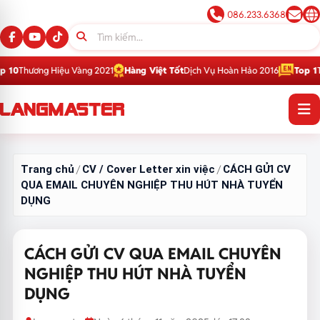
086.233.6368
ệu Vàng 2021
Hàng Việt Tốt
Dịch Vụ Hoàn Hảo 2016
Top 1
Thương Hiệu Gi
Trang chủ
CV / Cover Letter xin việc
CÁCH GỬI CV
/
/
QUA EMAIL CHUYÊN NGHIỆP THU HÚT NHÀ TUYỂN
DỤNG
CÁCH GỬI CV QUA EMAIL CHUYÊN
NGHIỆP THU HÚT NHÀ TUYỂN
DỤNG