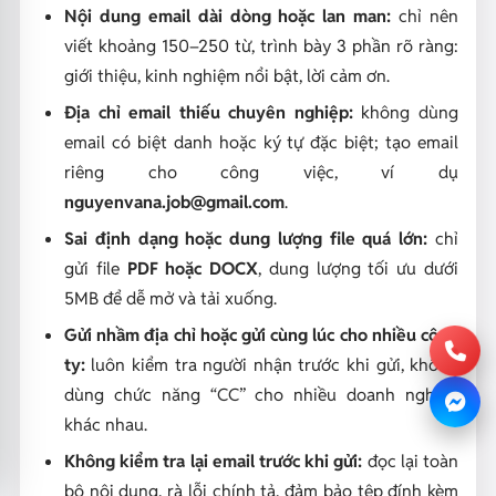
Nội dung email dài dòng hoặc lan man:
chỉ nên
viết khoảng 150–250 từ, trình bày 3 phần rõ ràng:
giới thiệu, kinh nghiệm nổi bật, lời cảm ơn.
Địa chỉ email thiếu chuyên nghiệp:
không dùng
email có biệt danh hoặc ký tự đặc biệt; tạo email
riêng cho công việc, ví dụ
nguyenvana.job@gmail.com
.
Sai định dạng hoặc dung lượng file quá lớn:
chỉ
gửi file
PDF hoặc DOCX
, dung lượng tối ưu dưới
5MB để dễ mở và tải xuống.
Gửi nhầm địa chỉ hoặc gửi cùng lúc cho nhiều công
ty:
luôn kiểm tra người nhận trước khi gửi, không
dùng chức năng “CC” cho nhiều doanh nghiệp
khác nhau.
Không kiểm tra lại email trước khi gửi:
đọc lại toàn
bộ nội dung, rà lỗi chính tả, đảm bảo tệp đính kèm