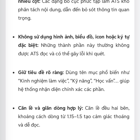
nhiều cột:
Các dạng bố cục phức tạp làm ATS khó
phân tách nội dung, dẫn đến bỏ sót thông tin quan
trọng.
Không sử dụng hình ảnh, biểu đồ, icon hoặc ký tự
đặc biệt:
Những thành phần này thường không
được ATS đọc và có thể gây lỗi khi quét.
Giữ tiêu đề rõ ràng:
Dùng tên mục phổ biến như
“Kinh nghiệm làm việc”, “Kỹ năng”, “Học vấn”… giúp
hệ thống nhận diện chính xác các phần.
Căn lề và giãn dòng hợp lý:
Căn lề đều hai bên,
khoảng cách dòng từ 1.15–1.5 tạo cảm giác thoáng
và dễ đọc.