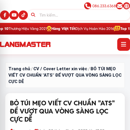
086.233.6368
Hiệu Vàng 2021
Hàng Việt Tốt
Dịch Vụ Hoàn Hảo 2016
Top 1
Thương Hiệu 
Trang chủ
CV / Cover Letter xin việc
BỎ TÚI MẸO
/
/
VIẾT CV CHUẨN "ATS" ĐỂ VƯỢT QUA VÒNG SÀNG LỌC
CỰC DỄ
BỎ TÚI MẸO VIẾT CV CHUẨN "ATS"
ĐỂ VƯỢT QUA VÒNG SÀNG LỌC
CỰC DỄ