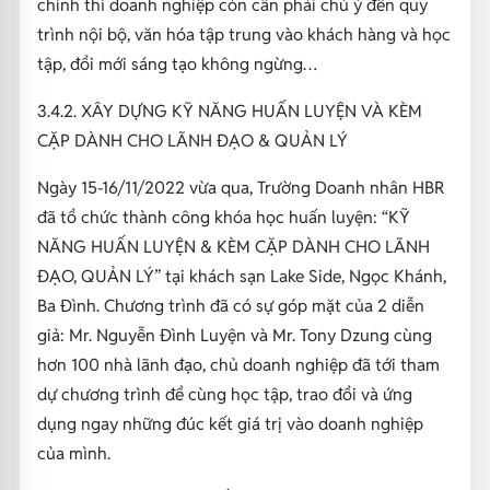
chính thì doanh nghiệp còn cần phải chú ý đến quy
trình nội bộ, văn hóa tập trung vào khách hàng và học
tập, đổi mới sáng tạo không ngừng…
3.4.2. XÂY DỰNG KỸ NĂNG HUẤN LUYỆN VÀ KÈM
CẶP DÀNH CHO LÃNH ĐẠO & QUẢN LÝ
Ngày 15-16/11/2022 vừa qua, Trường Doanh nhân HBR
đã tổ chức thành công khóa học huấn luyện: “KỸ
NĂNG HUẤN LUYỆN & KÈM CẶP DÀNH CHO LÃNH
ĐẠO, QUẢN LÝ” tại khách sạn Lake Side, Ngọc Khánh,
Ba Đình. Chương trình đã có sự góp mặt của 2 diễn
giả: Mr. Nguyễn Đình Luyện và Mr. Tony Dzung cùng
hơn 100 nhà lãnh đạo, chủ doanh nghiệp đã tới tham
dự chương trình để cùng học tập, trao đổi và ứng
dụng ngay những đúc kết giá trị vào doanh nghiệp
của mình.