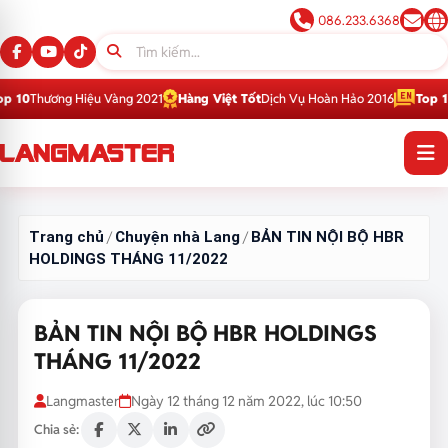
086.233.6368
u Vàng 2021
Hàng Việt Tốt
Dịch Vụ Hoàn Hảo 2016
Top 1
Thương Hiệu Giá
Trang chủ
Chuyện nhà Lang
BẢN TIN NỘI BỘ HBR
/
/
HOLDINGS THÁNG 11/2022
BẢN TIN NỘI BỘ HBR HOLDINGS
THÁNG 11/2022
Langmaster
Ngày 12 tháng 12 năm 2022, lúc 10:50
Chia sẻ: