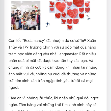
Cơn lốc “Redamancy” đã nhuộm đỏ cơ sở 169 Xuân
Thủy và 179 Trường Chinh với sự góp mặt của hàng
trăm học viên đáng yêu nhà Langmaster. Rất nhiều
phần quà bí mật đã được trao tận tay các bạn. Và
chúng mình đã cực kỳ cảm động khi nhận lại những
ánh mắt vui vẻ, những nụ cười dễ thương và những
trái tim xinh xắn tràn ngập tình yêu từ tất cả mọi
người.
Cảm ơn vì những lời chúc, lời nhắn nhủ quá đỗi ngọt
ngào. Tấm bảng với những trái tim xinh xinh này sẽ