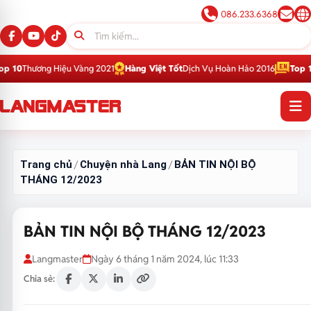
086.233.6368
Vàng 2021
Hàng Việt Tốt
Dịch Vụ Hoàn Hảo 2016
Top 1
Thương Hiệu Giáo 
Trang chủ
Chuyện nhà Lang
BẢN TIN NỘI BỘ
/
/
THÁNG 12/2023
BẢN TIN NỘI BỘ THÁNG 12/2023
Langmaster
Ngày 6 tháng 1 năm 2024, lúc 11:33
Chia sẻ: