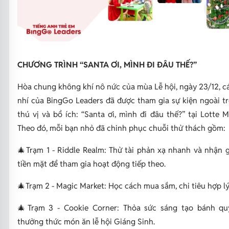
CHƯƠNG TRÌNH “SANTA ƠI, MÌNH ĐI ĐÂU THẾ?”
Hòa chung không khí nô nức của mùa Lễ hội, ngày 23/12, c
nhí của BingGo Leaders đã được tham gia sự kiện ngoài tr
thú vị và bổ ích: “Santa ơi, mình đi đâu thế?” tại Lotte M
Theo đó, mỗi bạn nhỏ đã chinh phục chuỗi thử thách gồm:
🎄Trạm 1 - Riddle Realm: Thử tài phản xạ nhanh và nhận g
tiền mặt để tham gia hoạt động tiếp theo.
🎄Trạm 2 - Magic Market: Học cách mua sắm, chi tiêu hợp lý
🎄Trạm 3 - Cookie Corner: Thỏa sức sáng tạo bánh q
thưởng thức món ăn lễ hội Giáng Sinh.