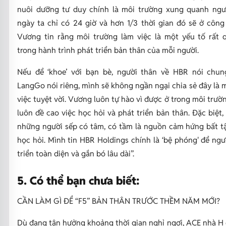
nuôi dưỡng tư duy chính là môi trường xung quanh ngườ
ngày ta chỉ có 24 giờ và hơn 1/3 thời gian đó sẽ ở công 
Vương tin rằng môi trường làm việc là một yếu tố rất 
trong hành trình phát triển bản thân của mỗi người.
Nếu để ‘khoe’ với bạn bè, người thân về HBR nói chun
LangGo nói riêng, mình sẽ không ngần ngại chia sẻ đây là 
việc tuyệt vời. Vương luôn tự hào vì được ở trong môi trườn
luôn đề cao việc học hỏi và phát triển bản thân. Đặc biệt,
những người sếp có tâm, có tầm là nguồn cảm hứng bất t
học hỏi. Mình tin HBR Holdings chính là ‘bệ phóng' để ngư
triển toàn diện và gắn bó lâu dài
”.
5. Có thể bạn chưa biết:
CẦN LÀM GÌ ĐỂ “F5” BẢN THÂN TRƯỚC THỀM NĂM MỚI?
Dù đang tận hưởng khoảng thời gian nghỉ ngơi, ACE nhà H