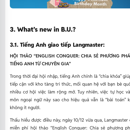
3. What’s new in B.U.?
3.1. Tiếng Anh giao tiếp Langmaster:
HỘI THẢO “ENGLISH CONQUER: CHIA SẺ PHƯƠNG PH
TIẾNG ANH TỪ CHUYÊN GIA”
Trong thời đại hội nhập, tiếng Anh chính là “chìa khóa” gi
tiếp cận với kho tàng tri thức, mối quan hệ với bạn bè qu
nhiều cơ hội việc làm rộng mở. Tuy nhiên, việc tự học và
môn ngoại ngữ này sao cho hiệu quả vẫn là “bài toán” k
không ít người.
Thấu hiểu được điều này, ngày 10/12 vừa qua, Langmaster 
miễn phí hội thảo “English Conquer: Chia sẻ phương p