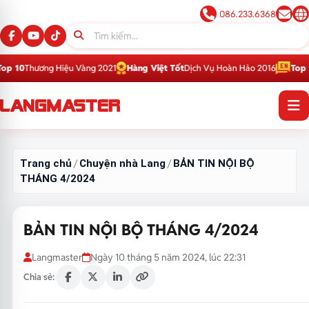
086.233.6368
 Vàng 2021
Hàng Việt Tốt
Dịch Vụ Hoàn Hảo 2016
Top 1
Thương Hiệu Giáo
Trang chủ
Chuyện nhà Lang
BẢN TIN NỘI BỘ
/
/
THÁNG 4/2024
BẢN TIN NỘI BỘ THÁNG 4/2024
Langmaster
Ngày 10 tháng 5 năm 2024, lúc 22:31
Chia sẻ: