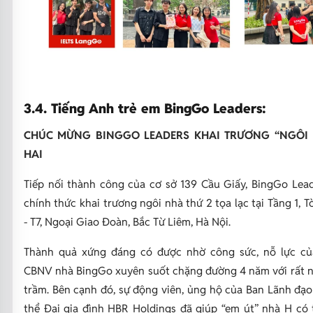
3.4. Tiếng Anh trẻ em BingGo Leaders:
CHÚC MỪNG BINGGO LEADERS KHAI TRƯƠNG “NGÔI 
HAI
Tiếp nối thành công của cơ sở 139 Cầu Giấy, BingGo Lea
chính thức khai trương ngôi nhà thứ 2 tọa lạc tại Tầng 1, 
- T7, Ngoại Giao Đoàn, Bắc Từ Liêm, Hà Nội.
Thành quả xứng đáng có được nhờ công sức, nỗ lực củ
CBNV nhà BingGo xuyên suốt chặng đường 4 năm với rất n
trầm. Bên cạnh đó, sự động viên, ủng hộ của Ban Lãnh đạ
thể Đại gia đình HBR Holdings đã giúp “em út” nhà H có