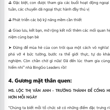
⛳️ Đặc biệt, con được tham gia các buổi hoạt động ngoạ
tuần, các chuyến dã ngoại thực hành đầy thú vị
⛳️ Phát triển các bộ kỹ năng mềm cần thiết
⛳️ Giao lưu, kết bạn, mở rộng kết nối thêm các mối quan hệ,
niệm cùng bạn bè
➤ Đừng để mùa hè của con trôi qua một cách vô nghĩa! 
phá vỡ 4 bức tường, bước ra thế giới thực, tự do khá
nghiệm. Còn chần chờ gì nữa! Đã đến lúc tham gia cùng
hiểm nhí” nhà BingGo Leaders rồi!
4. Gương mặt thân quen:
MS. LỘC THỊ VÂN ANH - TRƯỞNG THÀNH ĐỂ CỐNG H
HƠN MỖI NGÀY
“Chúng ta biết mỗi tổ chức sẽ có những điểm đặc trưng r