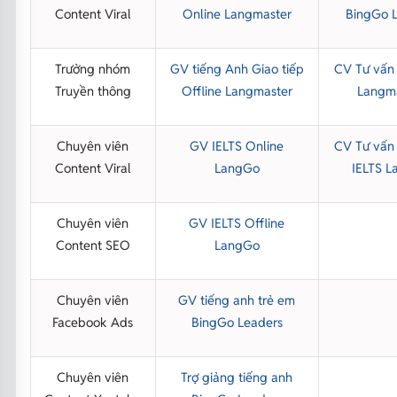
Content Viral
Online Langmaster
BingGo 
Trưởng nhóm
GV tiếng Anh Giao tiếp
CV Tư vấn
Truyền thông
Offline Langmaster
Langm
Chuyên viên
GV IELTS Online
CV Tư vấn
Content Viral
LangGo
IELTS 
Chuyên viên
GV IELTS Offline
Content SEO
LangGo
Chuyên viên
GV tiếng anh trẻ em
Facebook Ads
BingGo Leaders
Chuyên viên
Trợ giảng tiếng anh