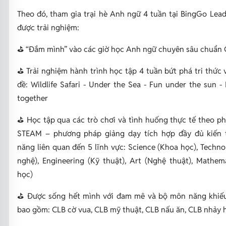
Theo đó, tham gia trại hè Anh ngữ 4 tuần tại BingGo Lead
được trải nghiệm:
⛳️ “Đắm mình” vào các giờ học Anh ngữ chuyên sâu chuẩn
⛳️ Trải nghiệm hành trình học tập 4 tuần bứt phá tri thức 
đề: Wildlife Safari - Under the Sea - Fun under the sun - 
together
⛳️ Học tập qua các trò chơi và tình huống thực tế theo 
STEAM – phương pháp giảng dạy tích hợp đầy đủ kiến 
năng liên quan đến 5 lĩnh vực: Science (Khoa học), Techn
nghệ), Engineering (Kỹ thuật), Art (Nghệ thuật), Mathem
học)
⛳️ Được sống hết mình với đam mê và bộ môn năng khiếu
bao gồm: CLB cờ vua, CLB mỹ thuật, CLB nấu ăn, CLB nhảy hiệ