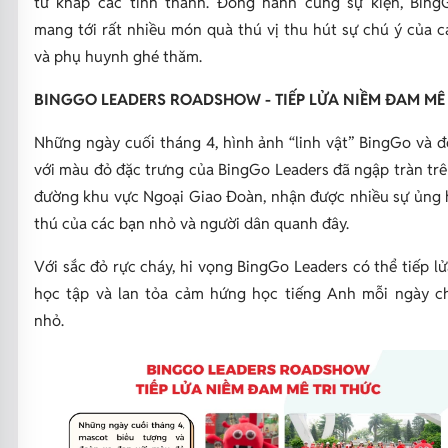
từ khắp các tỉnh thành. Đồng hành cùng sự kiện, Bing
mang tới rất nhiều món quà thú vị thu hút sự chú ý của 
và phụ huynh ghé thăm.
BINGGO LEADERS ROADSHOW - TIẾP LỬA NIỀM ĐAM MÊ 
Những ngày cuối tháng 4, hình ảnh “linh vật” BingGo và 
với màu đỏ đặc trưng của BingGo Leaders đã ngập tràn tr
đường khu vực Ngoại Giao Đoàn, nhận được nhiều sự ủng 
thú của các bạn nhỏ và người dân quanh đây.
Với sắc đỏ rực cháy, hi vọng BingGo Leaders có thể tiếp lử
học tập và lan tỏa cảm hứng học tiếng Anh mỗi ngày c
nhỏ.