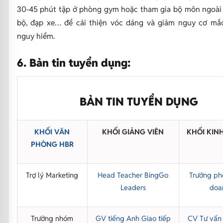
30-45 phút tập ở phòng gym hoặc tham gia bộ môn ngoài 
bộ, đạp xe… để cải thiện vóc dáng và giảm nguy cơ mắ
nguy hiểm.
6. Bản tin tuyển dụng:
BẢN TIN TUYỂN DỤNG
KHỐI VĂN
KHỐI GIẢNG VIÊN
KHỐI KIN
PHÒNG HBR
Trợ lý Marketing
Head Teacher BingGo
Trưởng ph
Leaders
doa
Trưởng nhóm
GV tiếng Anh Giao tiếp
CV Tư vấn