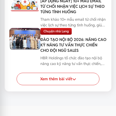
[ÁP DỤNG NGAY] 10+ MẪU EMAIL
TỪ CHỐI NHẬN VIỆC LỊCH SỰ THEO
TỪNG TÌNH HUỐNG
Tham khảo 10+ mẫu email từ chối nhận
việc lịch sự theo từng tình huống, giúp
bạn phản hồi...
Chuyện nhà Lang
ĐÀO TẠO NỘI BỘ 2026: NÂNG CAO
KỸ NĂNG TƯ VẤN THỰC CHIẾN
CHO ĐỘI NGŨ SALES
HBR Holdings tổ chức đào tạo nội bộ
nâng cao kỹ năng tư vấn thực chiến,
giúp đội ngũ Sales...
Xem thêm bài viết