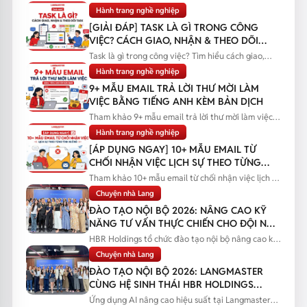
Hành trang nghề nghiệp
[GIẢI ĐÁP] TASK LÀ GÌ TRONG CÔNG
VIỆC? CÁCH GIAO, NHẬN & THEO DÕI
TASK
Task là gì trong công việc? Tìm hiểu cách giao,
nhận và theo dõi task...
Hành trang nghề nghiệp
9+ MẪU EMAIL TRẢ LỜI THƯ MỜI LÀM
VIỆC BẰNG TIẾNG ANH KÈM BẢN DỊCH
Tham khảo 9+ mẫu email trả lời thư mời làm việc
bằng tiếng Anh kèm bản...
Hành trang nghề nghiệp
[ÁP DỤNG NGAY] 10+ MẪU EMAIL TỪ
CHỐI NHẬN VIỆC LỊCH SỰ THEO TỪNG
TÌNH HUỐNG
Tham khảo 10+ mẫu email từ chối nhận việc lịch sự
theo từng tình huống...
Chuyện nhà Lang
ĐÀO TẠO NỘI BỘ 2026: NÂNG CAO KỸ
NĂNG TƯ VẤN THỰC CHIẾN CHO ĐỘI NGŨ
SALES
HBR Holdings tổ chức đào tạo nội bộ nâng cao kỹ
năng tư vấn thực chiến...
Chuyện nhà Lang
ĐÀO TẠO NỘI BỘ 2026: LANGMASTER
CÙNG HỆ SINH THÁI HBR HOLDINGS
NÂNG CAO NĂNG LỰC ỨNG DỤNG AI
Ứng dụng AI nâng cao hiệu suất tại Langmaster