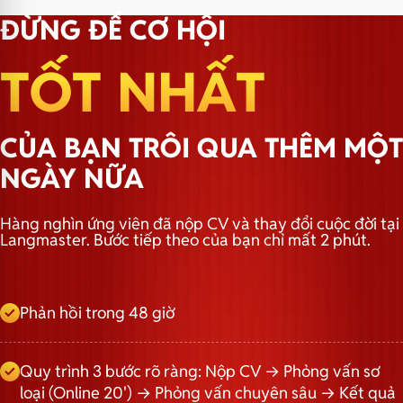
ĐỪNG ĐỂ CƠ HỘI
TỐT NHẤT
CỦA BẠN TRÔI QUA THÊM MỘT
NGÀY NỮA
Hàng nghìn ứng viên đã nộp CV và thay đổi cuộc đời tại
Langmaster. Bước tiếp theo của bạn chỉ mất 2 phút.
Phản hồi trong 48 giờ
Quy trình 3 bước rõ ràng: Nộp CV → Phỏng vấn sơ
loại (Online 20') → Phỏng vấn chuyên sâu → Kết quả