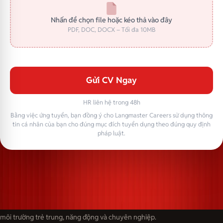
Nhấn để chọn file hoặc kéo thả vào đây
PDF, DOC, DOCX – Tối đa 10MB
Gửi CV Ngay
HR liên hệ trong 48h
Bằng việc ứng tuyển, bạn đồng ý cho Langmaster Careers sử dụng thông
tin cá nhân của bạn cho đúng mục đích tuyển dụng theo đúng quy định
pháp luật.
Langmaster — trải thảm đỏ, đón nhân tài. Cùng kiến tạo sự nghiệp trong
môi trường trẻ trung, năng động và chuyên nghiệp.