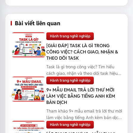
qua chương trình đào tạo...
Bài viết liên quan
Hành trang nghề nghiệp
[GIẢI ĐÁP] TASK LÀ GÌ TRONG
CÔNG VIỆC? CÁCH GIAO, NHẬN &
THEO DÕI TASK
Task là gì trong công việc? Tìm hiểu
cách giao, nhận và theo dõi task hiệu
quả, giúp bạn q...
Hành trang nghề nghiệp
9+ MẪU EMAIL TRẢ LỜI THƯ MỜI
LÀM VIỆC BẰNG TIẾNG ANH KÈM
BẢN DỊCH
Tham khảo 9+ mẫu email trả lời thư mời
làm việc bằng tiếng Anh kèm bản dịch,
giúp bạn phản...
Hành trang nghề nghiệp