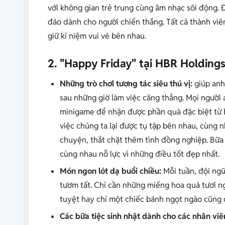
với không gian trẻ trung cùng âm nhạc sôi động. Đ
đáo dành cho người chiến thắng. Tất cả thành viê
giữ kỉ niệm vui vẻ bên nhau.
2. "Happy Friday" tại HBR Holdings
Những trò chơi tương tác siêu thú vị:
giúp anh
sau những giờ làm việc căng thẳng. Mọi người 
minigame để nhận được phần quà đặc biệt từ B
việc chúng ta lại được tụ tập bên nhau, cùng n
chuyện, thắt chặt thêm tình đồng nghiệp. Bữa 
cùng nhau nỗ lực vì những điều tốt đẹp nhất.
Món ngon lót dạ buổi chiều:
Mỗi tuần, đội ngũ
tươm tất. Chỉ cần những miếng hoa quả tươi n
tuyệt hay chỉ một chiếc bánh ngọt ngào cũng đủ
Các bữa tiệc sinh nhật dành cho các nhân viê