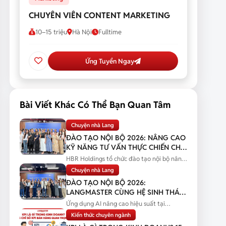
CHUYÊN VIÊN CONTENT MARKETING
10–15 triệu
Hà Nội
Fulltime
Ứng Tuyển Ngay
Bài Viết Khác Có Thể Bạn Quan Tâm
Chuyện nhà Lang
ĐÀO TẠO NỘI BỘ 2026: NÂNG CAO
KỸ NĂNG TƯ VẤN THỰC CHIẾN CHO
ĐỘI NGŨ SALES
HBR Holdings tổ chức đào tạo nội bộ nâng
cao kỹ năng tư vấn thực chiến...
Chuyện nhà Lang
ĐÀO TẠO NỘI BỘ 2026:
LANGMASTER CÙNG HỆ SINH THÁI
HBR HOLDINGS NÂNG CAO NĂNG
Ứng dụng AI nâng cao hiệu suất tại
LỰC ỨNG DỤNG AI
Langmaster qua chương trình đào tạo...
Kiến thức chuyên ngành