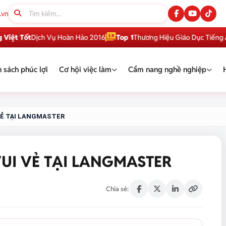
.vn
h Vụ Hoàn Hảo 2016
Top 1
Thương Hiệu Giáo Dục Tiếng Anh Việt Nam
 sách phúc lợi
Cơ hội việc làm
Cẩm nang nghề nghiệp
 VẺ TẠI LANGMASTER
VUI VẺ TẠI LANGMASTER
Chia sẻ: