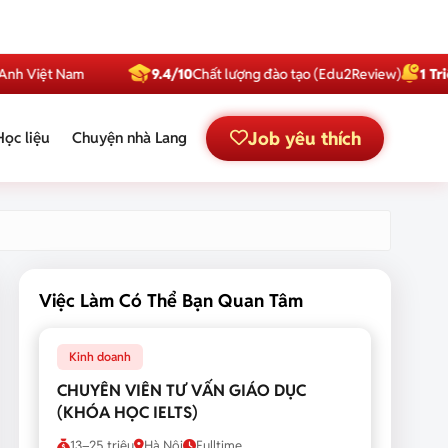
9.4/10
Chất lượng đào tạo (Edu2Review)
1 Triệu
Subscriber
Job yêu thích
Học liệu
Chuyện nhà Lang
Việc Làm Có Thể Bạn Quan Tâm
Kinh doanh
CHUYÊN VIÊN TƯ VẤN GIÁO DỤC
(KHÓA HỌC IELTS)
13–25 triệu
Hà Nội
Fulltime