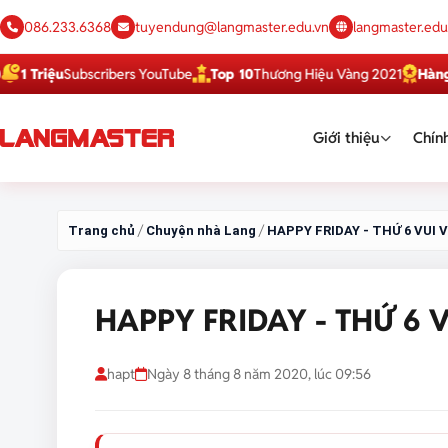
086.233.6368
tuyendung@langmaster.edu.vn
langmaster.edu
scribers YouTube
Top 10
Thương Hiệu Vàng 2021
Hàng Việt Tốt
Dịc
Giới thiệu
Chính
/
/
Trang chủ
Chuyện nhà Lang
HAPPY FRIDAY - THỨ 6 VUI
HAPPY FRIDAY - THỨ 6 
hapt
Ngày 8 tháng 8 năm 2020, lúc 09:56