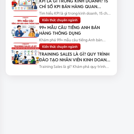
KPI LÀ GÌ TRONG KINH DOANH? 15
CHỈ SỐ KPI BÁN HÀNG QUAN
TRỌNG
Tìm hiểu KPI là gì trong kinh doanh, 15 chỉ
số KPI bán hàng quan trọng...
Kiến thức chuyên ngành
99+ MẪU CÂU TIẾNG ANH BÁN
HÀNG THÔNG DỤNG
Khám phá 99+ mẫu câu tiếng Anh bán
hàng thông dụng kèm tình huống thực...
Kiến thức chuyên ngành
TRAINING SALES LÀ GÌ? QUY TRÌNH
ĐÀO TẠO NHÂN VIÊN KINH DOANH
HIỆU QUẢ
Training Sales là gì? Khám phá quy trình
đào tạo nhân viên kinh doanh...