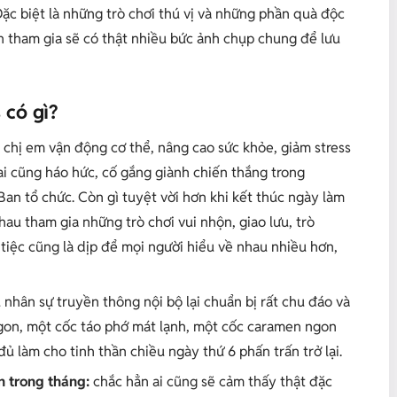
ặc biệt là những trò chơi thú vị và những phần quà độc
n tham gia sẽ có thật nhiều bức ảnh chụp chung để lưu
 có gì?
 chị em vận động cơ thể, nâng cao sức khỏe, giảm stress
ai cũng háo hức, cố gắng giành chiến thắng trong
an tổ chức. Còn gì tuyệt vời hơn khi kết thúc ngày làm
hau tham gia những trò chơi vui nhộn, giao lưu, trò
tiệc cũng là dịp để mọi người hiểu về nhau nhiều hơn,
 nhân sự truyền thông nội bộ lại chuẩn bị rất chu đáo và
gon, một cốc táo phớ mát lạnh, một cốc caramen ngon
 làm cho tinh thần chiều ngày thứ 6 phấn trấn trở lại.
n trong tháng:
chắc hẳn ai cũng sẽ cảm thấy thật đặc