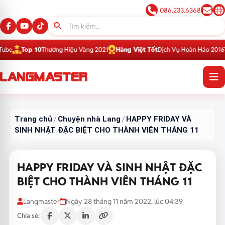
086.233.6368
p 10
Thương Hiệu Vàng 2021
Hàng Việt Tốt
Dịch Vụ Hoàn Hảo 2016
Top 1
T
Trang chủ
Chuyện nhà Lang
HAPPY FRIDAY VÀ
/
/
SINH NHẬT ĐẶC BIỆT CHO THÀNH VIÊN THÁNG 11
HAPPY FRIDAY VÀ SINH NHẬT ĐẶC
BIỆT CHO THÀNH VIÊN THÁNG 11
Langmaster
Ngày 28 tháng 11 năm 2022, lúc 04:39
Chia sẻ: