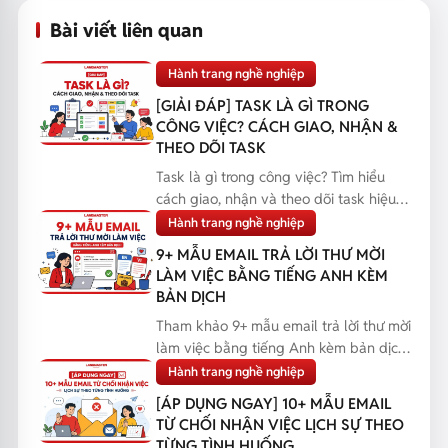
Bài viết liên quan
Hành trang nghề nghiệp
[GIẢI ĐÁP] TASK LÀ GÌ TRONG
CÔNG VIỆC? CÁCH GIAO, NHẬN &
THEO DÕI TASK
Task là gì trong công việc? Tìm hiểu
cách giao, nhận và theo dõi task hiệu
quả, giúp bạn q...
Hành trang nghề nghiệp
9+ MẪU EMAIL TRẢ LỜI THƯ MỜI
LÀM VIỆC BẰNG TIẾNG ANH KÈM
BẢN DỊCH
Tham khảo 9+ mẫu email trả lời thư mời
làm việc bằng tiếng Anh kèm bản dịch,
giúp bạn phản...
Hành trang nghề nghiệp
[ÁP DỤNG NGAY] 10+ MẪU EMAIL
TỪ CHỐI NHẬN VIỆC LỊCH SỰ THEO
TỪNG TÌNH HUỐNG