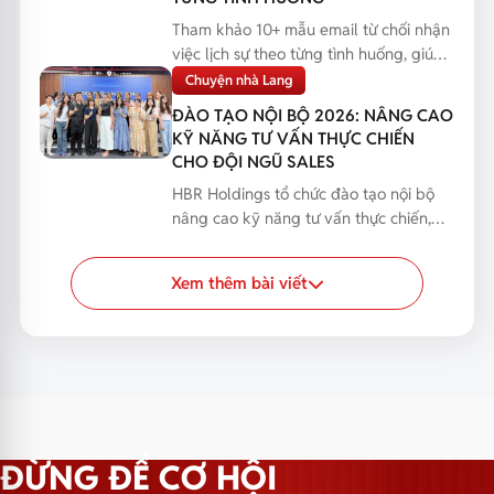
Tham khảo 10+ mẫu email từ chối nhận
việc lịch sự theo từng tình huống, giúp
bạn phản hồi...
Chuyện nhà Lang
ĐÀO TẠO NỘI BỘ 2026: NÂNG CAO
KỸ NĂNG TƯ VẤN THỰC CHIẾN
CHO ĐỘI NGŨ SALES
HBR Holdings tổ chức đào tạo nội bộ
nâng cao kỹ năng tư vấn thực chiến,
giúp đội ngũ Sales...
Xem thêm bài viết
ĐỪNG ĐỂ CƠ HỘI