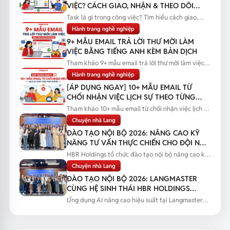
VIỆC? CÁCH GIAO, NHẬN & THEO DÕI
TASK
Task là gì trong công việc? Tìm hiểu cách giao,
nhận và theo dõi task...
Hành trang nghề nghiệp
9+ MẪU EMAIL TRẢ LỜI THƯ MỜI LÀM
VIỆC BẰNG TIẾNG ANH KÈM BẢN DỊCH
Tham khảo 9+ mẫu email trả lời thư mời làm việc
bằng tiếng Anh kèm bản...
Hành trang nghề nghiệp
[ÁP DỤNG NGAY] 10+ MẪU EMAIL TỪ
CHỐI NHẬN VIỆC LỊCH SỰ THEO TỪNG
TÌNH HUỐNG
Tham khảo 10+ mẫu email từ chối nhận việc lịch sự
theo từng tình huống...
Chuyện nhà Lang
ĐÀO TẠO NỘI BỘ 2026: NÂNG CAO KỸ
NĂNG TƯ VẤN THỰC CHIẾN CHO ĐỘI NGŨ
SALES
HBR Holdings tổ chức đào tạo nội bộ nâng cao kỹ
năng tư vấn thực chiến...
Chuyện nhà Lang
ĐÀO TẠO NỘI BỘ 2026: LANGMASTER
CÙNG HỆ SINH THÁI HBR HOLDINGS
NÂNG CAO NĂNG LỰC ỨNG DỤNG AI
Ứng dụng AI nâng cao hiệu suất tại Langmaster
qua chương trình đào tạo...