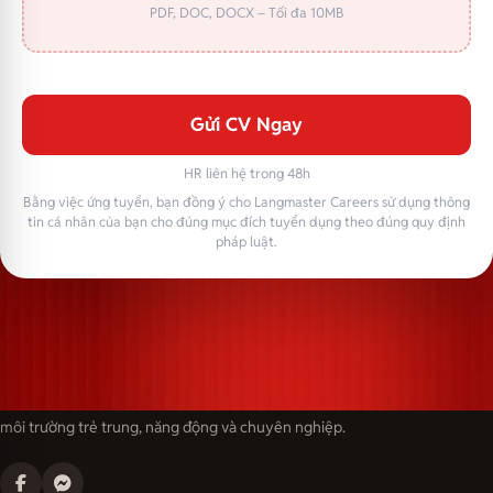
PDF, DOC, DOCX – Tối đa 10MB
Gửi CV Ngay
HR liên hệ trong 48h
Bằng việc ứng tuyển, bạn đồng ý cho Langmaster Careers sử dụng thông
tin cá nhân của bạn cho đúng mục đích tuyển dụng theo đúng quy định
pháp luật.
Langmaster — trải thảm đỏ, đón nhân tài. Cùng kiến tạo sự nghiệp trong
môi trường trẻ trung, năng động và chuyên nghiệp.