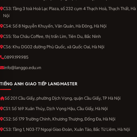
CS3: Tầng 3 toà Hoà Lạc Plaza, số 232 cụm 4 Thạch Hoà, Thạch Thất, Hà
Nội
CS4: Số 8 Nguyễn Khuyến, Văn Quán, Hà Đông, Hà Nội
CS5: Tòa Châu Coffee, thị trấn Lim, Tiên Du, Bắc Ninh
CS6: Khu DG02 đường Phủ Quốc, xã Quốc Oai, Hà Nội
0899.199.985
info@langgo.edu.vn
TIẾNG ANH GIAO TIẾP LANGMASTER
Số 201 Cầu Giấy, phường Dịch Vọng, quận Cầu Giấy, TP Hà Nội
CS1: Số 169 Xuân Thủy, Dịch Vọng Hậu, Cầu Giấy, Hà Nội
CS2: Số 179 Trường Chinh, Khương Thượng, Đống Đa, Hà Nội
CS3: Tầng 1, N03-T7 Ngoại Giao Đoàn, Xuân Tảo, Bắc Từ Liêm, Hà Nội