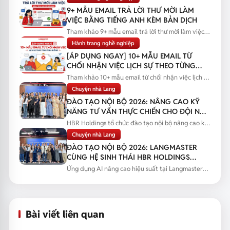
9+ MẪU EMAIL TRẢ LỜI THƯ MỜI LÀM
VIỆC BẰNG TIẾNG ANH KÈM BẢN DỊCH
Tham khảo 9+ mẫu email trả lời thư mời làm việc
bằng tiếng Anh kèm bản...
Hành trang nghề nghiệp
[ÁP DỤNG NGAY] 10+ MẪU EMAIL TỪ
CHỐI NHẬN VIỆC LỊCH SỰ THEO TỪNG
TÌNH HUỐNG
Tham khảo 10+ mẫu email từ chối nhận việc lịch sự
theo từng tình huống...
Chuyện nhà Lang
ĐÀO TẠO NỘI BỘ 2026: NÂNG CAO KỸ
NĂNG TƯ VẤN THỰC CHIẾN CHO ĐỘI NGŨ
SALES
HBR Holdings tổ chức đào tạo nội bộ nâng cao kỹ
năng tư vấn thực chiến...
Chuyện nhà Lang
ĐÀO TẠO NỘI BỘ 2026: LANGMASTER
CÙNG HỆ SINH THÁI HBR HOLDINGS
NÂNG CAO NĂNG LỰC ỨNG DỤNG AI
Ứng dụng AI nâng cao hiệu suất tại Langmaster
qua chương trình đào tạo...
Bài viết liên quan