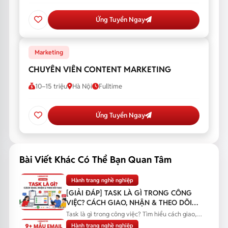
Ứng Tuyển Ngay
Marketing
CHUYÊN VIÊN CONTENT MARKETING
10–15 triệu
Hà Nội
Fulltime
Ứng Tuyển Ngay
Bài Viết Khác Có Thể Bạn Quan Tâm
Hành trang nghề nghiệp
[GIẢI ĐÁP] TASK LÀ GÌ TRONG CÔNG
VIỆC? CÁCH GIAO, NHẬN & THEO DÕI
TASK
Task là gì trong công việc? Tìm hiểu cách giao,
nhận và theo dõi task...
Hành trang nghề nghiệp