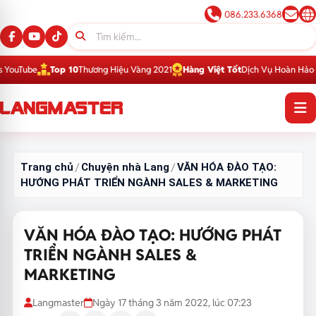
086.233.6368
ube
Top 10
Thương Hiệu Vàng 2021
Hàng Việt Tốt
Dịch Vụ Hoàn Hảo 2016
T
Trang chủ
Chuyện nhà Lang
VĂN HÓA ĐÀO TẠO:
/
/
HƯỚNG PHÁT TRIỂN NGÀNH SALES & MARKETING
VĂN HÓA ĐÀO TẠO: HƯỚNG PHÁT
TRIỂN NGÀNH SALES &
MARKETING
Langmaster
Ngày 17 tháng 3 năm 2022, lúc 07:23