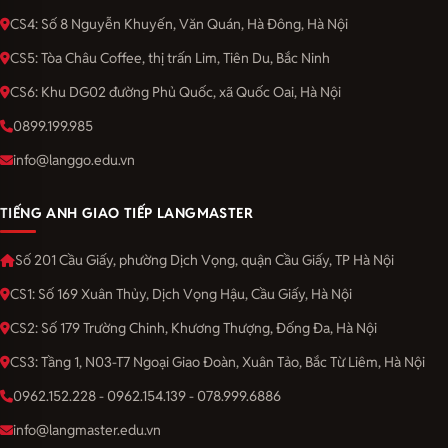
CS4: Số 8 Nguyễn Khuyến, Văn Quán, Hà Đông, Hà Nội
CS5: Tòa Châu Coffee, thị trấn Lim, Tiên Du, Bắc Ninh
CS6: Khu DG02 đường Phủ Quốc, xã Quốc Oai, Hà Nội
0899.199.985
info@langgo.edu.vn
TIẾNG ANH GIAO TIẾP LANGMASTER
Số 201 Cầu Giấy, phường Dịch Vọng, quận Cầu Giấy, TP Hà Nội
CS1: Số 169 Xuân Thủy, Dịch Vọng Hậu, Cầu Giấy, Hà Nội
CS2: Số 179 Trường Chinh, Khương Thượng, Đống Đa, Hà Nội
CS3: Tầng 1, N03-T7 Ngoại Giao Đoàn, Xuân Tảo, Bắc Từ Liêm, Hà Nội
0962.152.228 - 0962.154.139 - 078.999.6886
info@langmaster.edu.vn