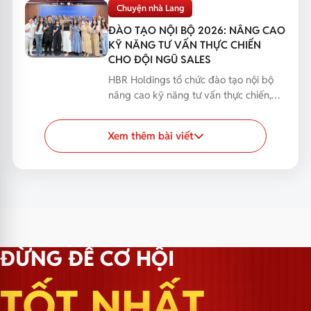
bạn phản hồi...
Chuyện nhà Lang
ĐÀO TẠO NỘI BỘ 2026: NÂNG CAO
KỸ NĂNG TƯ VẤN THỰC CHIẾN
CHO ĐỘI NGŨ SALES
HBR Holdings tổ chức đào tạo nội bộ
nâng cao kỹ năng tư vấn thực chiến,
giúp đội ngũ Sales...
Xem thêm bài viết
ĐỪNG ĐỂ CƠ HỘI
TỐT NHẤT