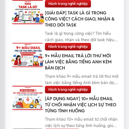
Hành trang nghề nghiệp
[GIẢI ĐÁP] TASK LÀ GÌ TRONG
CÔNG VIỆC? CÁCH GIAO, NHẬN &
THEO DÕI TASK
Task là gì trong công việc? Tìm hiểu
cách giao, nhận và theo dõi task hiệu
quả, giúp bạn q...
Hành trang nghề nghiệp
9+ MẪU EMAIL TRẢ LỜI THƯ MỜI
LÀM VIỆC BẰNG TIẾNG ANH KÈM
BẢN DỊCH
Tham khảo 9+ mẫu email trả lời thư mời
làm việc bằng tiếng Anh kèm bản dịch,
giúp bạn phản...
Hành trang nghề nghiệp
[ÁP DỤNG NGAY] 10+ MẪU EMAIL
TỪ CHỐI NHẬN VIỆC LỊCH SỰ THEO
TỪNG TÌNH HUỐNG
Tham khảo 10+ mẫu email từ chối nhận
việc lịch sự theo từng tình huống, giúp