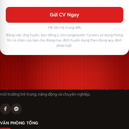
Gửi CV Ngay
HR liên hệ trong 48h
Bằng việc ứng tuyển, bạn đồng ý cho Langmaster Careers sử dụng thông
tin cá nhân của bạn cho đúng mục đích tuyển dụng theo đúng quy định
pháp luật.
Langmaster — trải thảm đỏ, đón nhân tài. Cùng kiến tạo sự nghiệp trong
môi trường trẻ trung, năng động và chuyên nghiệp.
VĂN PHÒNG TỔNG