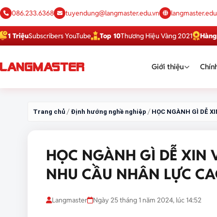
086.233.6368
tuyendung@langmaster.edu.vn
langmaster.edu
Subscribers YouTube
Top 10
Thương Hiệu Vàng 2021
Hàng Việt Tốt
Giới thiệu
Chính
/
/
Trang chủ
Định hướng nghề nghiệp
HỌC NGÀNH GÌ DỄ X
HỌC NGÀNH GÌ DỄ XIN 
NHU CẦU NHÂN LỰC C
Langmaster
Ngày 25 tháng 1 năm 2024, lúc 14:52