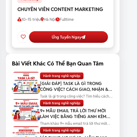
CHUYÊN VIÊN CONTENT MARKETING
10–15 triệu
Hà Nội
Fulltime
Ứng Tuyển Ngay
Bài Viết Khác Có Thể Bạn Quan Tâm
Hành trang nghề nghiệp
[GIẢI ĐÁP] TASK LÀ GÌ TRONG
CÔNG VIỆC? CÁCH GIAO, NHẬN &
THEO DÕI TASK
Task là gì trong công việc? Tìm hiểu cách
giao, nhận và theo dõi task...
Hành trang nghề nghiệp
9+ MẪU EMAIL TRẢ LỜI THƯ MỜI
LÀM VIỆC BẰNG TIẾNG ANH KÈM
BẢN DỊCH
Tham khảo 9+ mẫu email trả lời thư mời
làm việc bằng tiếng Anh kèm bản...
Hành trang nghề nghiệp