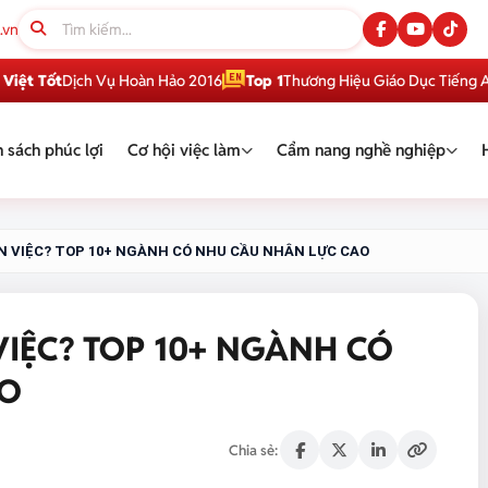
.vn
Dịch Vụ Hoàn Hảo 2016
Top 1
Thương Hiệu Giáo Dục Tiếng Anh Việt 
 sách phúc lợi
Cơ hội việc làm
Cẩm nang nghề nghiệp
IN VIỆC? TOP 10+ NGÀNH CÓ NHU CẦU NHÂN LỰC CAO
VIỆC? TOP 10+ NGÀNH CÓ
AO
Chia sẻ: