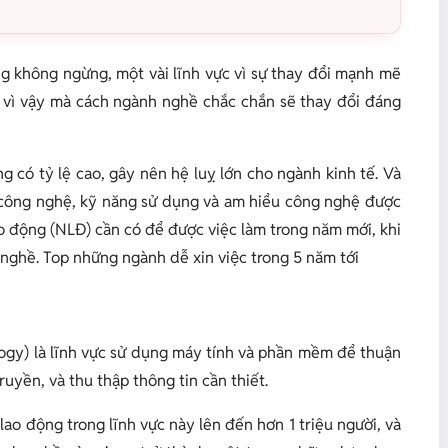
g không ngừng, một vài lĩnh vực vì sự thay đổi mạnh mẽ
h vì vậy mà cách ngành nghề chắc chắn sẽ thay đổi đáng
g có tỷ lệ cao, gây nên hệ luỵ lớn cho ngành kinh tế. Và
 công nghệ, kỹ năng sử dụng và am hiểu công nghệ được
o động (NLĐ) cần có để được việc làm trong năm mới, khi
hề. Top những ngành dễ xin việc trong 5 năm tới
logy) là lĩnh vực sử dụng máy tính và phần mềm để thuận
truyền, và thu thập thông tin cần thiết.
ao động trong lĩnh vực này lên đến hơn 1 triệu người, và