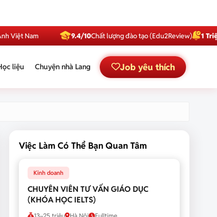
Nam
9.4/10
Chất lượng đào tạo (Edu2Review)
1 Triệu
Subscri
Job yêu thích
Học liệu
Chuyện nhà Lang
Việc Làm Có Thể Bạn Quan Tâm
Kinh doanh
CHUYÊN VIÊN TƯ VẤN GIÁO DỤC
(KHÓA HỌC IELTS)
13–25 triệu
Hà Nội
Fulltime