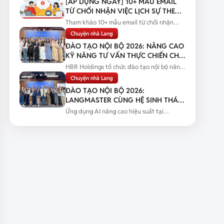
[ÁP DỤNG NGAY] 10+ MẪU EMAIL
TỪ CHỐI NHẬN VIỆC LỊCH SỰ THEO
TỪNG TÌNH HUỐNG
Tham khảo 10+ mẫu email từ chối nhận
việc lịch sự theo từng tình huống...
Chuyện nhà Lang
ĐÀO TẠO NỘI BỘ 2026: NÂNG CAO
KỸ NĂNG TƯ VẤN THỰC CHIẾN CHO
ĐỘI NGŨ SALES
HBR Holdings tổ chức đào tạo nội bộ nâng
cao kỹ năng tư vấn thực chiến...
Chuyện nhà Lang
ĐÀO TẠO NỘI BỘ 2026:
LANGMASTER CÙNG HỆ SINH THÁI
HBR HOLDINGS NÂNG CAO NĂNG
Ứng dụng AI nâng cao hiệu suất tại
LỰC ỨNG DỤNG AI
Langmaster qua chương trình đào tạo...