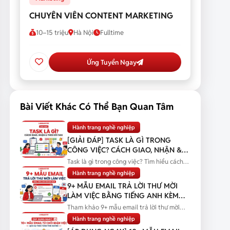
CHUYÊN VIÊN CONTENT MARKETING
10–15 triệu
Hà Nội
Fulltime
Ứng Tuyển Ngay
Bài Viết Khác Có Thể Bạn Quan Tâm
Hành trang nghề nghiệp
[GIẢI ĐÁP] TASK LÀ GÌ TRONG
CÔNG VIỆC? CÁCH GIAO, NHẬN &
THEO DÕI TASK
Task là gì trong công việc? Tìm hiểu cách
giao, nhận và theo dõi task...
Hành trang nghề nghiệp
9+ MẪU EMAIL TRẢ LỜI THƯ MỜI
LÀM VIỆC BẰNG TIẾNG ANH KÈM
BẢN DỊCH
Tham khảo 9+ mẫu email trả lời thư mời
làm việc bằng tiếng Anh kèm bản...
Hành trang nghề nghiệp