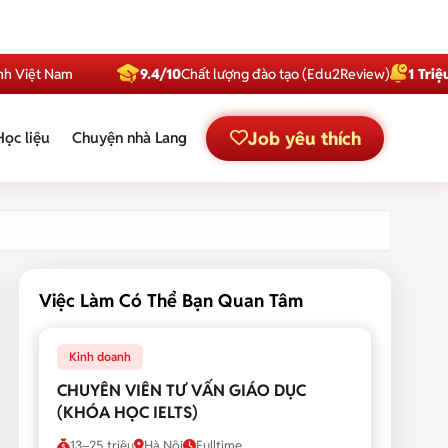
Nam
9.4/10
Chất lượng đào tạo (Edu2Review)
1 Triệu
Subscri
Job yêu thích
Học liệu
Chuyện nhà Lang
Việc Làm Có Thể Bạn Quan Tâm
Kinh doanh
CHUYÊN VIÊN TƯ VẤN GIÁO DỤC
(KHÓA HỌC IELTS)
13–25 triệu
Hà Nội
Fulltime