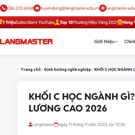
086.233.6368
tuyendung@langmaster.edu.vn
langmaster.edu
Subscribers YouTube
Top 10
Thương Hiệu Vàng 2021
Hàng Việt Tốt
Giới thiệu
Chính
/
/
Trang chủ
Định hướng nghề nghiệp
KHỐI C HỌC NGÀNH G
KHỐI C HỌC NGÀNH GÌ?
LƯƠNG CAO 2026
Langmaster
Ngày 11 tháng 11 năm 2023, lúc 12:36