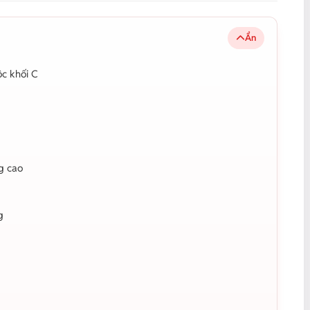
Ẩn
c khối C
ng cao
g