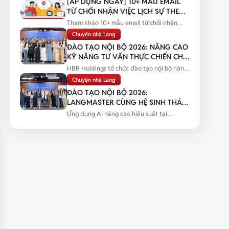
[ÁP DỤNG NGAY] 10+ MẪU EMAIL
TỪ CHỐI NHẬN VIỆC LỊCH SỰ THEO
TỪNG TÌNH HUỐNG
Tham khảo 10+ mẫu email từ chối nhận
việc lịch sự theo từng tình huống...
Chuyện nhà Lang
ĐÀO TẠO NỘI BỘ 2026: NÂNG CAO
KỸ NĂNG TƯ VẤN THỰC CHIẾN CHO
ĐỘI NGŨ SALES
HBR Holdings tổ chức đào tạo nội bộ nâng
cao kỹ năng tư vấn thực chiến...
Chuyện nhà Lang
ĐÀO TẠO NỘI BỘ 2026:
LANGMASTER CÙNG HỆ SINH THÁI
HBR HOLDINGS NÂNG CAO NĂNG
Ứng dụng AI nâng cao hiệu suất tại
LỰC ỨNG DỤNG AI
Langmaster qua chương trình đào tạo...