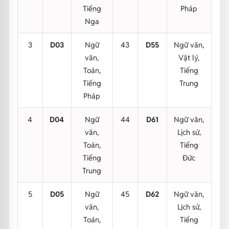
Tiếng
Pháp
Nga
3
D03
Ngữ
43
D55
Ngữ văn,
văn,
Vật lý,
Toán,
Tiếng
Tiếng
Trung
Pháp
4
D04
Ngữ
44
D61
Ngữ văn,
văn,
Lịch sử,
Toán,
Tiếng
Tiếng
Đức
Trung
5
D05
Ngữ
45
D62
Ngữ văn,
văn,
Lịch sử,
Toán,
Tiếng