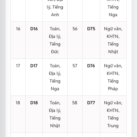
lý, Tiếng
Tiếng
Anh
Nga
16
D16
Toán,
56
D75
Ngữ văn,
Địa lý,
KHTN,
Tiếng
Tiếng
Đức
Nhật
17
D17
Toán,
57
D76
Ngữ văn,
Địa lý,
KHTN,
Tiếng
Tiếng
Nga
Pháp
18
D18
Toán,
58
D77
Ngữ văn,
Địa lý,
KHTN,
Tiếng
Tiếng
Nhật
Trung