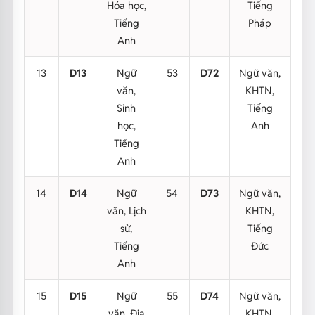
Hóa học,
Tiếng
Tiếng
Pháp
Anh
13
D13
Ngữ
53
D72
Ngữ văn,
văn,
KHTN,
Sinh
Tiếng
học,
Anh
Tiếng
Anh
14
D14
Ngữ
54
D73
Ngữ văn,
văn, Lịch
KHTN,
sử,
Tiếng
Tiếng
Đức
Anh
15
D15
Ngữ
55
D74
Ngữ văn,
văn, Địa
KHTN,