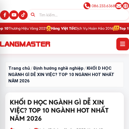
086.233.6368
iệu Vàng 2021
Hàng Việt Tốt
Dịch Vụ Hoàn Hảo 2016
Top 1
Thương Hiệu G
Trang chủ
Định hướng nghề nghiệp
KHỐI D HỌC
/
/
NGÀNH GÌ DỄ XIN VIỆC? TOP 10 NGÀNH HOT NHẤT
NĂM 2026
KHỐI D HỌC NGÀNH GÌ DỄ XIN
VIỆC? TOP 10 NGÀNH HOT NHẤT
NĂM 2026