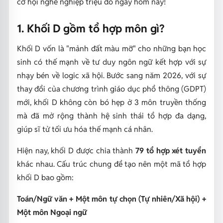
cơ hội nghề nghiệp triệu đô ngay hôm nay!
1. Khối D gồm tổ hợp môn gì?
Khối D vốn là "mảnh đất màu mỡ" cho những bạn học
sinh có thế mạnh về tư duy ngôn ngữ kết hợp với sự
nhạy bén về logic xã hội. Bước sang năm 2026, với sự
thay đổi của chương trình giáo dục phổ thông (GDPT)
mới, khối D không còn bó hẹp ở 3 môn truyền thống
mà đã mở rộng thành hệ sinh thái tổ hợp đa dạng,
giúp sĩ tử tối ưu hóa thế mạnh cá nhân.
Hiện nay, khối D được chia thành
7
9 tổ hợp xét tuyển
khác nhau. Cấu trúc chung để tạo nên một mã tổ hợp
khối D bao gồm:
Toán/Ngữ văn + Một môn tự chọn (Tự nhiên/Xã hội) +
Một môn Ngoại ngữ