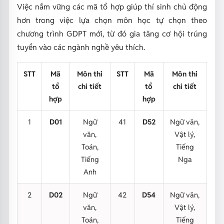
Việc nắm vững các mã tổ hợp giúp thí sinh chủ động
hơn trong việc lựa chọn môn học tự chọn theo
chương trình GDPT mới,
từ đó gia tăng cơ hội trúng
tuyển vào các ngành nghề yêu thích.
STT
Mã
Môn thi
STT
Mã
Môn thi
tổ
chi tiết
tổ
chi tiết
hợp
hợp
1
D01
Ngữ
41
D52
Ngữ văn,
văn,
Vật lý,
Toán,
Tiếng
Tiếng
Nga
Anh
2
D02
Ngữ
42
D54
Ngữ văn,
văn,
Vật lý,
Toán,
Tiếng