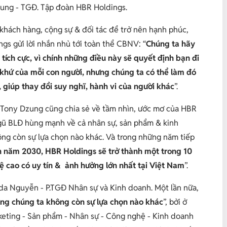
ung - TGĐ. Tập đoàn HBR Holdings.
 khách hàng, cộng sự & đối tác để trở nên hạnh phúc,
gs gửi lời nhắn nhủ tới toàn thể CBNV: “
Chúng ta hãy
 tích cực, vì chính những điều này sẽ quyết định bạn đi
khứ của mỗi con người, nhưng chúng ta có thể làm đó
, giúp thay đổi suy nghĩ, hành vi của người khác
”.
nh Tony Dzung cũng chia sẻ về tầm nhìn, ước mơ của HBR
 ngũ BLĐ hùng mạnh về cả nhân sự, sản phẩm & kinh
ng còn sự lựa chọn nào khác. Và trong những năm tiếp
 năm 2030, HBR Holdings sẽ trở thành một trong 10
 cao có uy tín & ảnh hưởng lớn nhất tại Việt Nam
”.
inda Nguyễn - P.TGĐ Nhân sự và Kinh doanh. Một lần nữa,
ng chúng ta không còn sự lựa chọn nào khác
”, bởi ở
keting - Sản phẩm - Nhân sự - Công nghệ - Kinh doanh