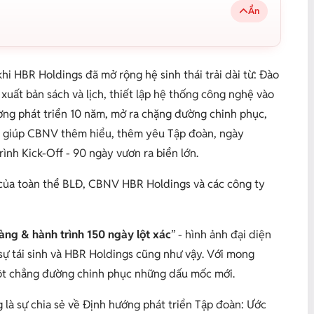
Ẩn
i HBR Holdings đã mở rộng hệ sinh thái trải dài từ: Đào
xuất bản sách và lịch, thiết lập hệ thống công nghệ vào
ờng phát triển 10 năm, mở ra chặng đường chinh phục,
để giúp CBNV thêm hiểu, thêm yêu Tập đoàn, ngày
nh Kick-Off - 90 ngày vươn ra biển lớn.
của toàn thể BLĐ, CBNV HBR Holdings và các công ty
àng & hành trình 150 ngày lột xác
” - hình ảnh đại diện
sự tái sinh và HBR Holdings cũng như vậy. Với mong
ột chẳng đường chinh phục những dấu mốc mới.
g là sự chia sẻ về Định hướng phát triển Tập đoàn: Ước