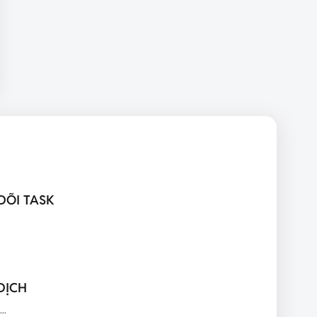
DÕI TASK
DỊCH
..