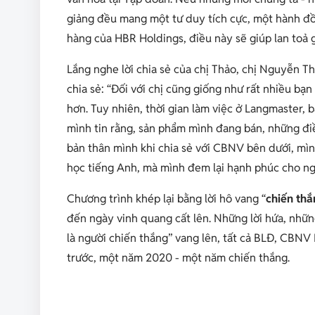
giảng đều mang một tư duy tích cực, một hành đồng
hàng của HBR Holdings, điều này sẽ giúp lan toả g
Lắng nghe lời chia sẻ của chị Thảo, chị Nguyễn 
chia sẻ: “
Đối với chị cũng giống như rất nhiều bạ
hơn. Tuy nhiên, thời gian làm việc ở Langmaster, b
mình tin rằng, sản phẩm mình đang bán, những đi
bản thân mình khi chia sẻ với CBNV bên dưới, mì
học tiếng Anh, mà mình đem lại hạnh phúc cho ng
Chương trình khép lại bằng lời hô vang “
chiến thắ
đến ngày vinh quang cất lên. Những lời hứa, nhữn
là người chiến thắng” vang lên, tất cả BLĐ, CBNV
trước, một năm 2020 - một năm chiến thắng.