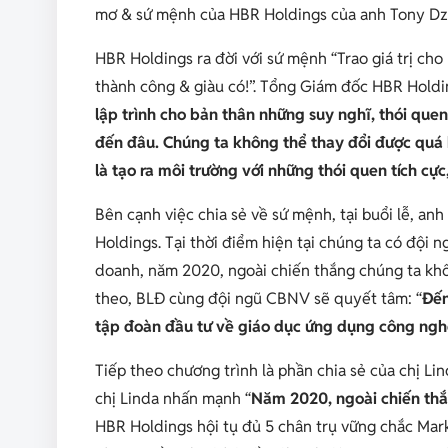
mơ & sứ mệnh của HBR Holdings của anh Tony Dz
HBR Holdings ra đời với sứ mệnh “Trao giá trị cho
thành công & giàu có!”. Tổng Giám đốc HBR Holdin
lập trình cho bản thân những suy nghĩ, thói quen
đến đâu. Chúng ta không thể thay đổi được quá 
là tạo ra môi trường với những thói quen tích cực
Bên cạnh việc chia sẻ về sứ mệnh, tại buổi lễ, a
Holdings. Tại thời điểm hiện tại chúng ta có đội
doanh, năm 2020, ngoài chiến thắng chúng ta khô
theo, BLĐ cùng đội ngũ CBNV sẽ quyết tâm: “
Đến
tập đoàn đầu tư về giáo dục ứng dụng công nghệ
Tiếp theo chương trình là phần chia sẻ của chị L
chị Linda nhấn mạnh “
Năm 2020, ngoài chiến thắ
HBR Holdings hội tụ đủ 5 chân trụ vững chắc Mar