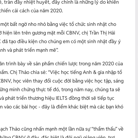
, tràn đầy nhiệt huyết, đây chính là những lý do khiến
chiến cải cách của năm 2020.
 một bất ngờ nho nhỏ bằng việc tổ chức sinh nhật cho
ỡ hiện lên trên gương mặt mỗi CBNV, chị Trần Thị Hải
đã tạo điều kiện cho chúng em có một sinh nhật đầy ý
nh và phát triển mạnh mẽ
”.
hần trình bày về sản phẩm chiến lược trong năm 2020 của
ẩm. Chị Thảo chia sẻ: “
Việc học tiếng Anh & gia nhập tổ
BNV, học viên thay đổi cuộc đời bằng việc học tập, sáng
hững minh chứng thực tế đó, trong năm nay, chúng ta sẽ
và phát triển thương hiệu IELTS đồng thời sẽ tiếp tục
en vào các bài học - đây là điểm khác biệt mà các bạn khó
Thạch Thảo cũng nhấn mạnh một lần nữa sự “thẩm thấu” về
hững CBNV ở đây, đặc biệt là đội ngũ giảng viên, trợ