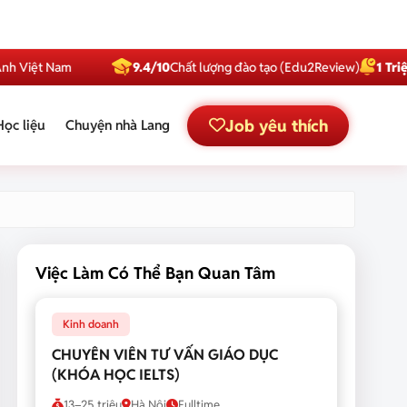
t Nam
9.4/10
Chất lượng đào tạo (Edu2Review)
1 Triệu
Subsc
Job yêu thích
Học liệu
Chuyện nhà Lang
Việc Làm Có Thể Bạn Quan Tâm
Kinh doanh
CHUYÊN VIÊN TƯ VẤN GIÁO DỤC
(KHÓA HỌC IELTS)
13–25 triệu
Hà Nội
Fulltime