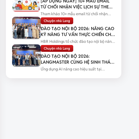
[ÁP DỤNG NGAY] 10+ MẪU EMAIL
TỪ CHỐI NHẬN VIỆC LỊCH SỰ THEO
TỪNG TÌNH HUỐNG
Tham khảo 10+ mẫu email từ chối nhận
việc lịch sự theo từng tình huống...
Chuyện nhà Lang
ĐÀO TẠO NỘI BỘ 2026: NÂNG CAO
KỸ NĂNG TƯ VẤN THỰC CHIẾN CHO
ĐỘI NGŨ SALES
HBR Holdings tổ chức đào tạo nội bộ nâng
cao kỹ năng tư vấn thực chiến...
Chuyện nhà Lang
ĐÀO TẠO NỘI BỘ 2026:
LANGMASTER CÙNG HỆ SINH THÁI
HBR HOLDINGS NÂNG CAO NĂNG
Ứng dụng AI nâng cao hiệu suất tại
LỰC ỨNG DỤNG AI
Langmaster qua chương trình đào tạo...