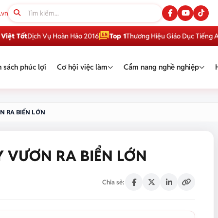
.vn
ốt
Dịch Vụ Hoàn Hảo 2016
Top 1
Thương Hiệu Giáo Dục Tiếng Anh Việ
 sách phúc lợi
Cơ hội việc làm
Cẩm nang nghề nghiệp
ƠN RA BIỂN LỚN
Y VƯƠN RA BIỂN LỚN
Chia sẻ: