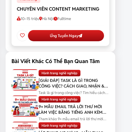
CHUYÊN VIÊN CONTENT MARKETING
10–15 triệu
Hà Nội
Fulltime
Ứng Tuyển Ngay
Bài Viết Khác Có Thể Bạn Quan Tâm
Hành trang nghề nghiệp
[GIẢI ĐÁP] TASK LÀ GÌ TRONG
CÔNG VIỆC? CÁCH GIAO, NHẬN &
THEO DÕI TASK
Task là gì trong công việc? Tìm hiểu cách
giao, nhận và theo dõi task...
Hành trang nghề nghiệp
9+ MẪU EMAIL TRẢ LỜI THƯ MỜI
LÀM VIỆC BẰNG TIẾNG ANH KÈM
BẢN DỊCH
Tham khảo 9+ mẫu email trả lời thư mời
làm việc bằng tiếng Anh kèm bản...
Hành trang nghề nghiệp