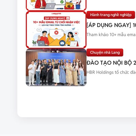
Hành trang nghề nghiệp
[ÁP DỤNG NGAY] 1
Tham khảo 10+ mẫu email 
Chuyện nhà Lang
ĐÀO TẠO NỘI BỘ 
HBR Holdings tổ chức đào