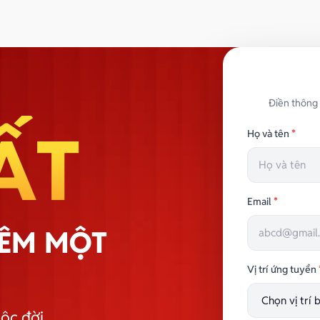
Điền thông 
ẤT
Họ và tên
*
Email
*
HÊM MỘT
Vị trí ứng tuyển
ộc đời