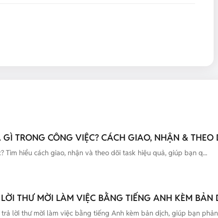
LÀ GÌ TRONG CÔNG VIỆC? CÁCH GIAO, NHẬN & THEO 
c? Tìm hiểu cách giao, nhận và theo dõi task hiệu quả, giúp bạn q...
 LỜI THƯ MỜI LÀM VIỆC BẰNG TIẾNG ANH KÈM BẢN 
rả lời thư mời làm việc bằng tiếng Anh kèm bản dịch, giúp bạn phản.