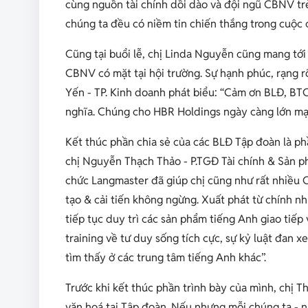
cùng nguồn tài chính dồi dào và đội ngũ CBNV trẻ
chúng ta đều có niềm tin chiến thắng trong cuộc 
Cũng tại buổi lễ, chị Linda Nguyễn cũng mang tới
CBNV có mặt tại hội trường. Sự hạnh phúc, rạng r
Yến - TP. Kinh doanh phát biểu: “
Cảm ơn BLĐ, BTC 
nghĩa. Chúng cho HBR Holdings ngày càng lớn mạ
Kết thúc phần chia sẻ của các BLĐ Tập đoàn là p
chị Nguyễn Thạch Thảo - P.TGĐ Tài chính & Sản ph
chức Langmaster đã giúp chị cũng như rất nhiều C
tạo & cải tiến không ngừng. Xuất phát từ chính n
tiếp tục duy trì các sản phẩm tiếng Anh giao tiếp 
training về tư duy sống tích cực, sự kỷ luật đan x
tìm thấy ở các trung tâm tiếng Anh khác
”.
Trước khi kết thúc phần trình bày của mình, chị 
văn hoá tại Tập đoàn. Nếu nhưng mỗi chúng ta - n