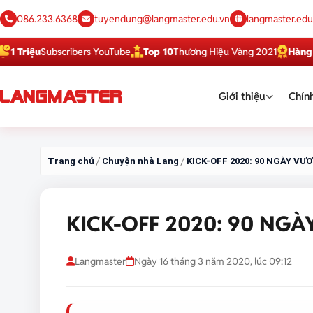
086.233.6368
tuyendung@langmaster.edu.vn
langmaster.edu
ệu
Subscribers YouTube
Top 10
Thương Hiệu Vàng 2021
Hàng Việt T
Giới thiệu
Chính
/
/
Trang chủ
Chuyện nhà Lang
KICK-OFF 2020: 90 NGÀY VƯ
KICK-OFF 2020: 90 NGÀ
Langmaster
Ngày 16 tháng 3 năm 2020, lúc 09:12