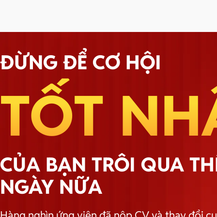
ĐỪNG ĐỂ CƠ HỘI
TỐT NH
CỦA BẠN TRÔI QUA T
NGÀY NỮA
Hàng nghìn ứng viên đã nộp CV và thay đổi cu