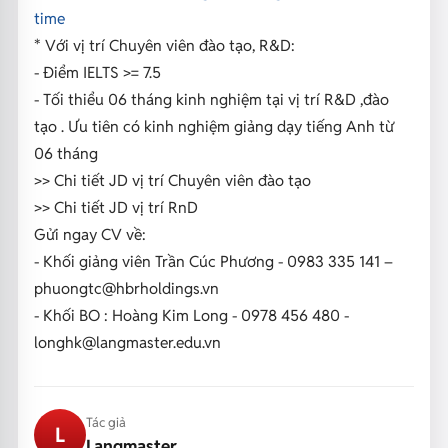
time
* Với vị trí Chuyên viên đào tạo, R&D:
- Điểm IELTS >= 7.5
- Tối thiểu 06 tháng kinh nghiệm tại vị trí R&D ,đào
tạo . Ưu tiên có kinh nghiệm giảng dạy tiếng Anh từ
06 tháng
>> Chi tiết JD vị trí Chuyên viên đào tạo
>> Chi tiết JD vị trí RnD
Gửi ngay CV về:
- Khối giảng viên Trần Cúc Phương - 0983 335 141 –
phuongtc@hbrholdings.vn
- Khối BO : Hoàng Kim Long - 0978 456 480 -
longhk@langmaster.edu.vn
Tác giả
L
Langmaster