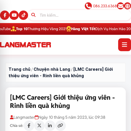
086.233.6368
Top 10
Thương Hiệu Vàng 2021
Hàng Việt Tốt
Dịch Vụ Hoàn Hảo 2016
Top 
Trang chủ
Chuyện nhà Lang
[LMC Careers] Giới
/
/
thiệu ứng viên - Rinh liền quà khủng
[LMC Careers] Giới thiệu ứng viên -
Rinh liền quà khủng
Langmaster
Ngày 10 tháng 5 năm 2023, lúc 09:38
Chia sẻ: