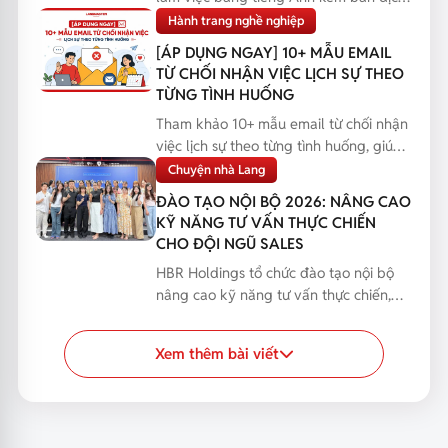
giúp bạn phản...
Hành trang nghề nghiệp
[ÁP DỤNG NGAY] 10+ MẪU EMAIL
TỪ CHỐI NHẬN VIỆC LỊCH SỰ THEO
TỪNG TÌNH HUỐNG
Tham khảo 10+ mẫu email từ chối nhận
việc lịch sự theo từng tình huống, giúp
bạn phản hồi...
Chuyện nhà Lang
ĐÀO TẠO NỘI BỘ 2026: NÂNG CAO
KỸ NĂNG TƯ VẤN THỰC CHIẾN
CHO ĐỘI NGŨ SALES
HBR Holdings tổ chức đào tạo nội bộ
nâng cao kỹ năng tư vấn thực chiến,
giúp đội ngũ Sales...
Xem thêm bài viết