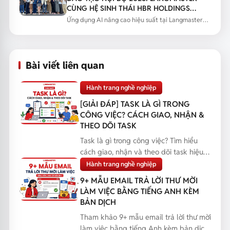
CÙNG HỆ SINH THÁI HBR HOLDINGS
NÂNG CAO NĂNG LỰC ỨNG DỤNG AI
Ứng dụng AI nâng cao hiệu suất tại Langmaster
qua chương trình đào tạo...
Bài viết liên quan
Hành trang nghề nghiệp
[GIẢI ĐÁP] TASK LÀ GÌ TRONG
CÔNG VIỆC? CÁCH GIAO, NHẬN &
THEO DÕI TASK
Task là gì trong công việc? Tìm hiểu
cách giao, nhận và theo dõi task hiệu
quả, giúp bạn q...
Hành trang nghề nghiệp
9+ MẪU EMAIL TRẢ LỜI THƯ MỜI
LÀM VIỆC BẰNG TIẾNG ANH KÈM
BẢN DỊCH
Tham khảo 9+ mẫu email trả lời thư mời
làm việc bằng tiếng Anh kèm bản dịch,