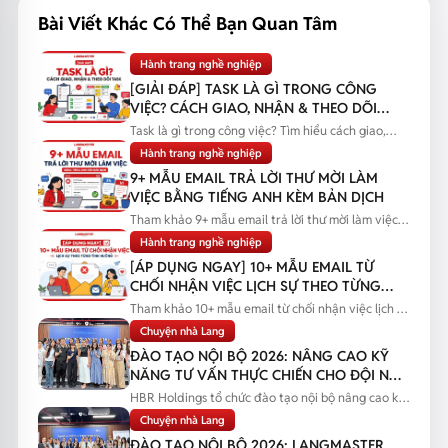
Bài Viết Khác Có Thể Bạn Quan Tâm
Hành trang nghề nghiệp
[GIẢI ĐÁP] TASK LÀ GÌ TRONG CÔNG
VIỆC? CÁCH GIAO, NHẬN & THEO DÕI
TASK
Task là gì trong công việc? Tìm hiểu cách giao,
nhận và theo dõi task...
Hành trang nghề nghiệp
9+ MẪU EMAIL TRẢ LỜI THƯ MỜI LÀM
VIỆC BẰNG TIẾNG ANH KÈM BẢN DỊCH
Tham khảo 9+ mẫu email trả lời thư mời làm việc
bằng tiếng Anh kèm bản...
Hành trang nghề nghiệp
[ÁP DỤNG NGAY] 10+ MẪU EMAIL TỪ
CHỐI NHẬN VIỆC LỊCH SỰ THEO TỪNG
TÌNH HUỐNG
Tham khảo 10+ mẫu email từ chối nhận việc lịch sự
theo từng tình huống...
Chuyện nhà Lang
ĐÀO TẠO NỘI BỘ 2026: NÂNG CAO KỸ
NĂNG TƯ VẤN THỰC CHIẾN CHO ĐỘI NGŨ
SALES
HBR Holdings tổ chức đào tạo nội bộ nâng cao kỹ
năng tư vấn thực chiến...
Chuyện nhà Lang
ĐÀO TẠO NỘI BỘ 2026: LANGMASTER