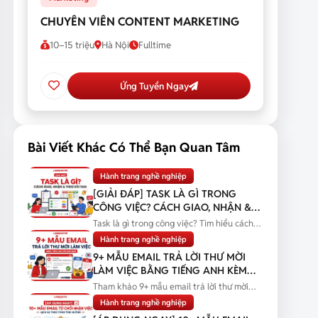
CHUYÊN VIÊN CONTENT MARKETING
10–15 triệu
Hà Nội
Fulltime
Ứng Tuyển Ngay
Bài Viết Khác Có Thể Bạn Quan Tâm
Hành trang nghề nghiệp
[GIẢI ĐÁP] TASK LÀ GÌ TRONG
CÔNG VIỆC? CÁCH GIAO, NHẬN &
THEO DÕI TASK
Task là gì trong công việc? Tìm hiểu cách
giao, nhận và theo dõi task...
Hành trang nghề nghiệp
9+ MẪU EMAIL TRẢ LỜI THƯ MỜI
LÀM VIỆC BẰNG TIẾNG ANH KÈM
BẢN DỊCH
Tham khảo 9+ mẫu email trả lời thư mời
làm việc bằng tiếng Anh kèm bản...
Hành trang nghề nghiệp