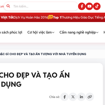
.vn
ốt
Dịch Vụ Hoàn Hảo 2016
Top 1
Thương Hiệu Giáo Dục Tiếng Anh Việ
 sách phúc lợi
Cơ hội việc làm
Cẩm nang nghề nghiệp
ẶC GÌ CHO ĐẸP VÀ TẠO ẤN TƯỢNG VỚI NHÀ TUYỂN DỤNG
CHO ĐẸP VÀ TẠO ẤN
 DỤNG
Chia sẻ: