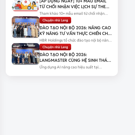
[ÁP DỤNG NGAY] 10+ MẪU EMAIL
TỪ CHỐI NHẬN VIỆC LỊCH SỰ THEO
TỪNG TÌNH HUỐNG
Tham khảo 10+ mẫu email từ chối nhận
việc lịch sự theo từng tình huống...
Chuyện nhà Lang
ĐÀO TẠO NỘI BỘ 2026: NÂNG CAO
KỸ NĂNG TƯ VẤN THỰC CHIẾN CHO
ĐỘI NGŨ SALES
HBR Holdings tổ chức đào tạo nội bộ nâng
cao kỹ năng tư vấn thực chiến...
Chuyện nhà Lang
ĐÀO TẠO NỘI BỘ 2026:
LANGMASTER CÙNG HỆ SINH THÁI
HBR HOLDINGS NÂNG CAO NĂNG
Ứng dụng AI nâng cao hiệu suất tại
LỰC ỨNG DỤNG AI
Langmaster qua chương trình đào tạo...