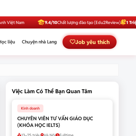
t Nam
9.4/10
Chất lượng đào tạo (Edu2Review)
1 Triệu
Subsc
Job yêu thích
Học liệu
Chuyện nhà Lang
Việc Làm Có Thể Bạn Quan Tâm
Kinh doanh
CHUYÊN VIÊN TƯ VẤN GIÁO DỤC
(KHÓA HỌC IELTS)
13–25 triệu
Hà Nội
Fulltime