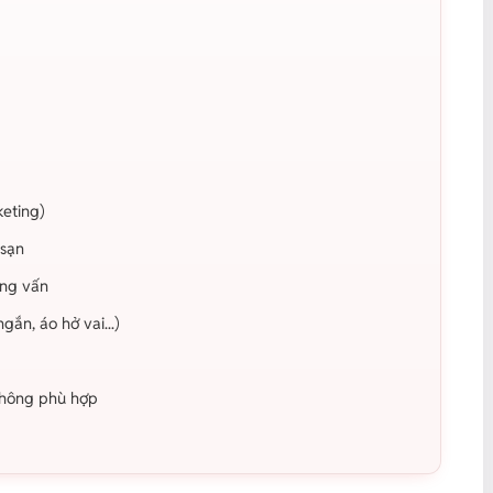
keting)
 sạn
ỏng vấn
ắn, áo hở vai...)
không phù hợp