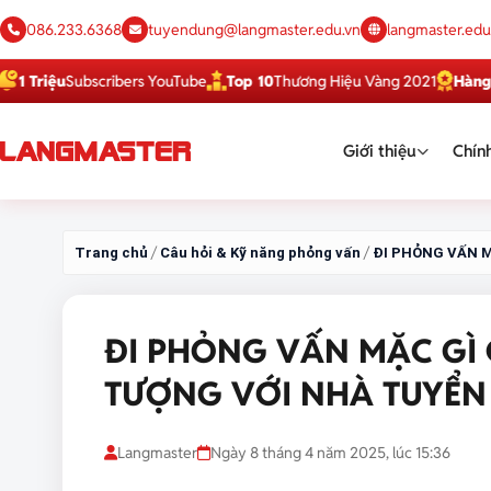
086.233.6368
tuyendung@langmaster.edu.vn
langmaster.edu
ệu
Subscribers YouTube
Top 10
Thương Hiệu Vàng 2021
Hàng Việt T
Giới thiệu
Chính
/
/
Trang chủ
Câu hỏi & Kỹ năng phỏng vấn
ĐI PHỎNG VẤN M
ĐI PHỎNG VẤN MẶC GÌ 
TƯỢNG VỚI NHÀ TUYỂN
Langmaster
Ngày 8 tháng 4 năm 2025, lúc 15:36