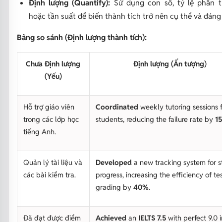
Định lượng (Quantify):
Sử dụng con số, tỷ lệ phần t
hoặc tần suất để biến thành tích trở nên cụ thể và đáng 
Bảng so sánh (Định lượng thành tích):
Chưa Định lượng
Định lượng (Ấn tượng)
(Yếu)
Hỗ trợ giáo viên
Coordinated
weekly tutoring sessions 
trong các lớp học
students, reducing the failure rate by
1
tiếng Anh.
Quản lý tài liệu và
Developed
a new tracking system for 
các bài kiểm tra.
progress, increasing the efficiency of te
grading by
40%
.
Đã đạt được điểm
Achieved
an
IELTS 7.5
with perfect 9.0 i