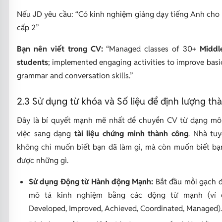
Nếu JD yêu cầu:
“Có kinh nghiệm giảng dạy tiếng Anh cho 
cấp 2”
Bạn nên viết trong CV:
“Managed classes of 30+
Middl
students
; implemented engaging activities to improve basi
grammar and conversation skills.”
2.3 Sử dụng từ khóa và Số liệu để định lượng thà
Đây là bí quyết mạnh mẽ nhất để chuyển CV từ dạng mô
việc sang dạng
tài liệu chứng minh thành công
. Nhà tu
không chỉ muốn biết
bạn đã làm gì
, mà còn muốn biết
bạ
được những gì
.
Sử dụng Động từ Hành động Mạnh:
Bắt đầu mỗi gạch 
mô tả kinh nghiệm bằng các động từ mạnh (ví
Developed, Improved, Achieved, Coordinated, Managed
).