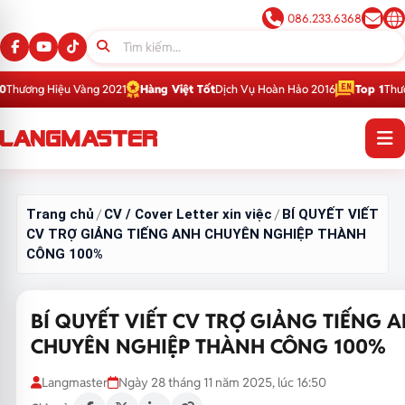
086.233.6368
Vàng 2021
Hàng Việt Tốt
Dịch Vụ Hoàn Hảo 2016
Top 1
Thương Hiệu Giáo 
Trang chủ
CV / Cover Letter xin việc
BÍ QUYẾT VIẾT
/
/
CV TRỢ GIẢNG TIẾNG ANH CHUYÊN NGHIỆP THÀNH
CÔNG 100%
BÍ QUYẾT VIẾT CV TRỢ GIẢNG TIẾNG 
CHUYÊN NGHIỆP THÀNH CÔNG 100%
Langmaster
Ngày 28 tháng 11 năm 2025, lúc 16:50