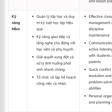
and lesson pla
Kỹ
Quản lý lớp học và duy
Effective clas
năng
trì kỷ luật học tập hiệu
management 
Mềm
quả
discipline
maintenance
Kỹ năng giao tiếp và
lắng nghe chủ động với
Communicatio
học viên và phụ huynh
active listening
with students
Giải quyết xung đột và
parents
xử lý tình huống phát
sinh nhanh chóng
Quick conflict
resolution and
Tổ chức và lập kế hoạch
problem-solvi
công việc cá nhân.
abilities
Personal organ
and planning sk