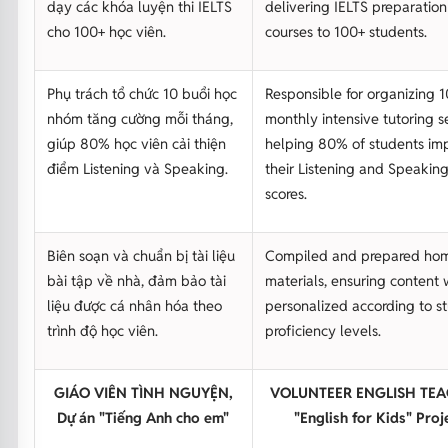
dạy các khóa luyện thi IELTS
delivering IELTS preparation
cho 100+ học viên.
courses to 100+ students.
Phụ trách tổ chức 10 buổi học
Responsible for organizing 1
nhóm tăng cường mỗi tháng,
monthly intensive tutoring se
giúp 80% học viên cải thiện
helping 80% of students im
điểm Listening và Speaking.
their Listening and Speakin
scores.
Biên soạn và chuẩn bị tài liệu
Compiled and prepared ho
bài tập về nhà, đảm bảo tài
materials, ensuring content
liệu được cá nhân hóa theo
personalized according to s
trình độ học viên.
proficiency levels.
GIÁO VIÊN TÌNH NGUYỆN,
VOLUNTEER ENGLISH TEA
Dự án "Tiếng Anh cho em"
"English for Kids" Proj