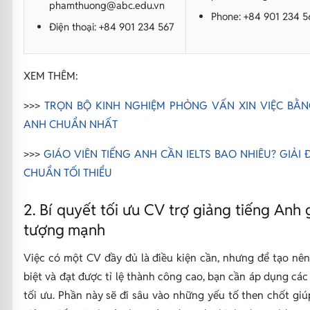
phamthuong@abc.edu.vn
Phone: +84 901 234 5
Điện thoại: +84 901 234 567
XEM THÊM:
>>>
TRỌN BỘ KINH NGHIỆM PHỎNG VẤN XIN VIỆC BẰN
ANH CHUẨN NHẤT
>>>
GIÁO VIÊN TIẾNG ANH CẦN IELTS BAO NHIÊU? GIẢI 
CHUẨN TỐI THIỂU
2. Bí quyết tối ưu CV trợ giảng tiếng Anh 
tượng mạnh
Việc có một CV đầy đủ là điều kiện cần, nhưng để tạo nên
biệt và đạt được tỉ lệ thành công cao, bạn cần áp dụng các
tối ưu. Phần này sẽ đi sâu vào những yếu tố then chốt gi