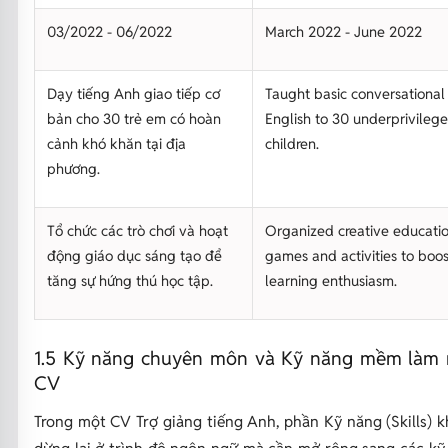
03/2022 - 06/2022
March 2022 - June 2022
Dạy tiếng Anh giao tiếp cơ
Taught basic conversational
bản cho 30 trẻ em có hoàn
English to 30 underprivilege
cảnh khó khăn tại địa
children.
phương.
Tổ chức các trò chơi và hoạt
Organized creative educati
động giáo dục sáng tạo để
games and activities to boos
tăng sự hứng thú học tập.
learning enthusiasm.
1.5 Kỹ năng chuyên môn và Kỹ năng mềm làm 
CV
Trong một CV Trợ giảng tiếng Anh, phần Kỹ năng (Skills) 
dừng lại ở trình độ ngôn ngữ mà cần mở rộng sang các kỹ