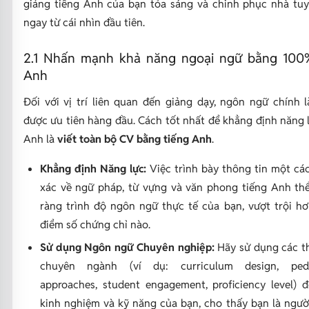
giảng tiếng Anh của bạn tỏa sáng và chinh phục nhà tu
ngay từ cái nhìn đầu tiên.
2.1 Nhấn mạnh khả năng ngoại ngữ bằng 100%
Anh
Đối với vị trí liên quan đến giảng dạy, ngôn ngữ chính l
được ưu tiên hàng đầu. Cách tốt nhất để khẳng định năng 
Anh là
viết toàn bộ CV bằng tiếng Anh
.
Khẳng định Năng lực:
Việc trình bày thông tin một cá
xác về ngữ pháp, từ vựng và văn phong tiếng Anh thể
ràng trình độ ngôn ngữ thực tế của bạn, vượt trội hơ
điểm số chứng chỉ nào.
Sử dụng Ngôn ngữ Chuyên nghiệp:
Hãy sử dụng các t
chuyên ngành (ví dụ:
curriculum design, ped
approaches, student engagement, proficiency level
) 
kinh nghiệm và kỹ năng của bạn, cho thấy bạn là ngườ