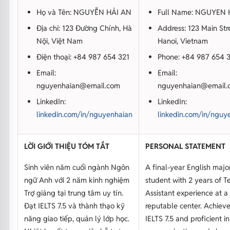
Họ và Tên: NGUYỄN HẢI AN
Full Name: NGUYEN 
Địa chỉ: 123 Đường Chính, Hà
Address: 123 Main Str
Nội, Việt Nam
Hanoi, Vietnam
Điện thoại: +84 987 654 321
Phone: +84 987 654 
Email:
Email:
nguyenhaian@email.com
nguyenhaian@email.
LinkedIn:
LinkedIn:
linkedin.com/in/nguyenhaian
linkedin.com/in/nguy
LỜI GIỚI THIỆU TÓM TẮT
PERSONAL STATEMENT
Sinh viên năm cuối ngành Ngôn
A final-year English majo
ngữ Anh với 2 năm kinh nghiệm
student with 2 years of T
Trợ giảng tại trung tâm uy tín.
Assistant experience at a
Đạt IELTS 7.5 và thành thạo kỹ
reputable center. Achiev
năng giao tiếp, quản lý lớp học.
IELTS 7.5 and proficient in