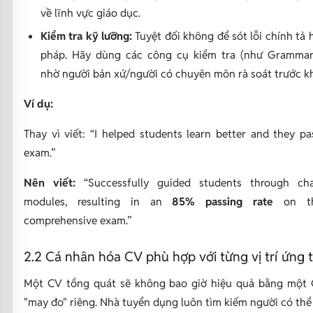
về lĩnh vực giáo dục.
Kiểm tra kỹ lưỡng:
Tuyệt đối không để sót lỗi chính tả
pháp. Hãy dùng các công cụ kiểm tra (như Grammar
nhờ người bản xứ/người có chuyên môn rà soát trước khi
Ví dụ:
Thay vì viết:
“I helped students learn better and they pa
exam.”
Nên viết:
“Successfully guided students through cha
modules, resulting in an
85% passing rate
on th
comprehensive exam.”
2.2 Cá nhân hóa CV phù hợp với từng vị trí ứng 
Một CV tổng quát sẽ không bao giờ hiệu quả bằng một
"may đo" riêng. Nhà tuyển dụng luôn tìm kiếm người có th