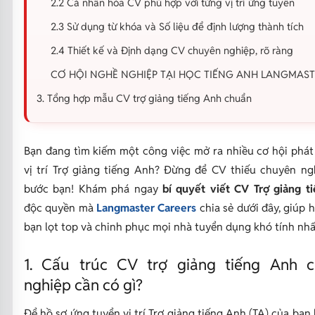
2.2 Cá nhân hóa CV phù hợp với từng vị trí ứng tuyển
2.3 Sử dụng từ khóa và Số liệu để định lượng thành tích
2.4 Thiết kế và Định dạng CV chuyên nghiệp, rõ ràng
CƠ HỘI NGHỀ NGHIỆP TẠI HỌC TIẾNG ANH LANGMAS
3. Tổng hợp mẫu CV trợ giảng tiếng Anh chuẩn
Bạn đang tìm kiếm một công việc mở ra nhiều cơ hội phát 
vị trí Trợ giảng tiếng Anh? Đừng để CV thiếu chuyên ng
bước bạn! Khám phá ngay
bí quyết viết CV Trợ giảng t
độc quyền mà
Langmaster Careers
chia sẻ dưới đây, giúp 
bạn lọt top và chinh phục mọi nhà tuyển dụng khó tính nhấ
1. Cấu trúc CV trợ giảng tiếng Anh 
nghiệp cần có gì?
Để hồ sơ ứng tuyển vị trí Trợ giảng tiếng Anh (TA) của bạn