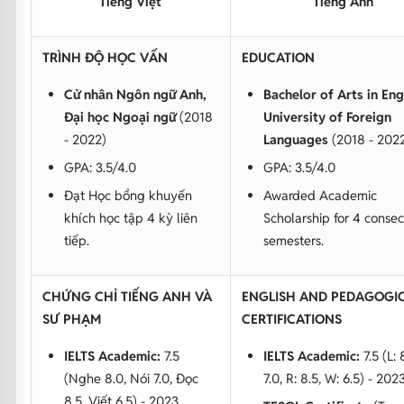
Tiếng Việt
Tiếng Anh
TRÌNH ĐỘ HỌC VẤN
EDUCATION
Cử nhân Ngôn ngữ Anh,
Bachelor of Arts in Eng
Đại học Ngoại ngữ
(2018
University of Foreign
- 2022)
Languages
(2018 - 202
GPA: 3.5/4.0
GPA: 3.5/4.0
Đạt Học bổng khuyến
Awarded Academic
khích học tập 4 kỳ liên
Scholarship for 4 consec
tiếp.
semesters.
CHỨNG CHỈ TIẾNG ANH VÀ
ENGLISH AND PEDAGOGI
SƯ PHẠM
CERTIFICATIONS
IELTS Academic:
7.5
IELTS Academic:
7.5 (L: 
(Nghe 8.0, Nói 7.0, Đọc
7.0, R: 8.5, W: 6.5) - 202
8.5, Viết 6.5) - 2023