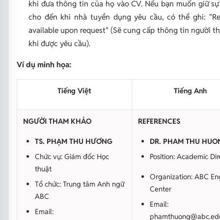
khi đưa thông tin của họ vào CV. Nếu bạn muốn giữ sự
cho đến khi nhà tuyển dụng yêu cầu, có thể ghi:
"R
available upon request"
(Sẽ cung cấp thông tin người t
khi được yêu cầu).
Ví dụ minh họa:
Tiếng Việt
Tiếng Anh
NGƯỜI THAM KHẢO
REFERENCES
TS. PHẠM THU HƯƠNG
DR. PHAM THU HUO
Chức vụ: Giám đốc Học
Position: Academic Dir
thuật
Organization: ABC Eng
Tổ chức: Trung tâm Anh ngữ
Center
ABC
Email:
Email:
phamthuong@abc.ed