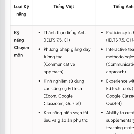
Loại Kỹ
Tiếng Việt
Tiếng Anh
năng
Kỹ
Thành thạo tiếng Anh
Proficiency in 
năng
(IELTS 7.5, C1)
(IELTS 7.5, C1 
Chuyên
Phương pháp giảng dạy
Interactive te
môn
tương tác
methodologie
(Communicative
(Communicati
approach)
approach)
Kinh nghiệm sử dụng
Experience wi
các công cụ EdTech
EdTech tools 
(Zoom, Google
Google Classr
Classroom, Quizlet)
Quizlet)
Khả năng biên soạn tài
Ability to crea
liệu và giáo án phụ trợ.
supplementar
teaching mater