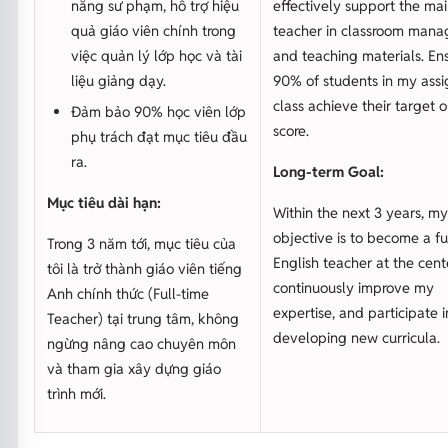
năng sư phạm, hỗ trợ hiệu
effectively support the ma
quả giáo viên chính trong
teacher in classroom man
việc quản lý lớp học và tài
and teaching materials. En
liệu giảng dạy.
90% of students in my ass
class achieve their target 
Đảm bảo 90% học viên lớp
score.
phụ trách đạt mục tiêu đầu
ra.
Long-term Goal:
Mục tiêu dài hạn:
Within the next 3 years, my
objective is to become a fu
Trong 3 năm tới, mục tiêu của
English teacher at the cent
tôi là trở thành giáo viên tiếng
continuously improve my
Anh chính thức (Full-time
expertise, and participate i
Teacher) tại trung tâm, không
developing new curricula.
ngừng nâng cao chuyên môn
và tham gia xây dựng giáo
trình mới.