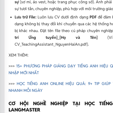
sự
(sơ mi, áo vest, hoặc trang phục công sở). Ảnh phải
sự tươi tắn, chuyên nghiệp, phù hợp với môi trường giáo
Lưu trữ File:
Luôn lưu CV dưới định dạng
PDF
để đảm 
dạng không bị thay đổi khi chuyển qua các hệ thống h
bị khác nhau. Đặt tên file theo cú pháp chuyên nghiệ
trí Ứng tuyển]_[Họ và Tên]
(Ví
CV_TeachingAssistant_NguyenHaiAn.pdf
).
XEM THÊM:
>>>
15+ PHƯƠNG PHÁP GIẢNG DẠY TIẾNG ANH HIỆU 
NHẬP MỚI NHẤT
>>>
HỌC TIẾNG ANH ONLINE HIỆU QUẢ: 9+ TIP GIÚP 
NHANH MỖI NGÀY
CƠ HỘI NGHỀ NGHIỆP TẠI HỌC TIẾN
LANGMASTER