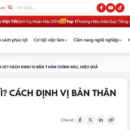
.vn
ốt
Dịch Vụ Hoàn Hảo 2016
Top 1
Thương Hiệu Giáo Dục Tiếng Anh Vi
 sách phúc lợi
Cơ hội việc làm
Cẩm nang nghề nghiệp
À GÌ? CÁCH ĐỊNH VỊ BẢN THÂN CHÍNH XÁC, HIỆU QUẢ
Ì? CÁCH ĐỊNH VỊ BẢN THÂN
Chia sẻ: