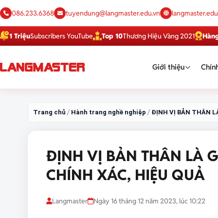
086.233.6368
tuyendung@langmaster.edu.vn
langmaster.edu
iệu
Subscribers YouTube
Top 10
Thương Hiệu Vàng 2021
Hàng Việt T
Giới thiệu
Chính
/
/
Trang chủ
Hành trang nghề nghiệp
ĐỊNH VỊ BẢN THÂN L
ĐỊNH VỊ BẢN THÂN LÀ G
CHÍNH XÁC, HIỆU QUẢ
Langmaster
Ngày 16 tháng 12 năm 2023, lúc 10:22