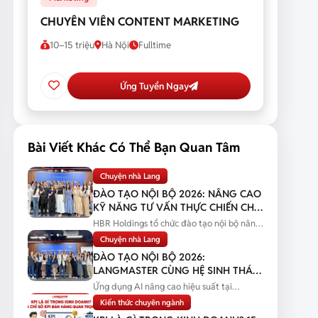
CHUYÊN VIÊN CONTENT MARKETING
10–15 triệu
Hà Nội
Fulltime
Ứng Tuyển Ngay
Bài Viết Khác Có Thể Bạn Quan Tâm
Chuyện nhà Lang
ĐÀO TẠO NỘI BỘ 2026: NÂNG CAO
KỸ NĂNG TƯ VẤN THỰC CHIẾN CHO
ĐỘI NGŨ SALES
HBR Holdings tổ chức đào tạo nội bộ nâng
cao kỹ năng tư vấn thực chiến...
Chuyện nhà Lang
ĐÀO TẠO NỘI BỘ 2026:
LANGMASTER CÙNG HỆ SINH THÁI
HBR HOLDINGS NÂNG CAO NĂNG
Ứng dụng AI nâng cao hiệu suất tại
LỰC ỨNG DỤNG AI
Langmaster qua chương trình đào tạo...
Kiến thức chuyên ngành