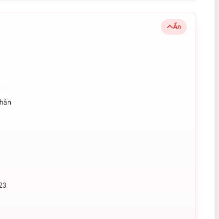
Ẩn
ả
thân
23