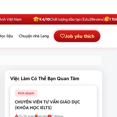
ệt Nam
9.4/10
Chất lượng đào tạo (Edu2Review)
1 Triệu
Subsc
Job yêu thích
Học liệu
Chuyện nhà Lang
Việc Làm Có Thể Bạn Quan Tâm
Kinh doanh
CHUYÊN VIÊN TƯ VẤN GIÁO DỤC
(KHÓA HỌC IELTS)
13–25 triệu
Hà Nội
Fulltime