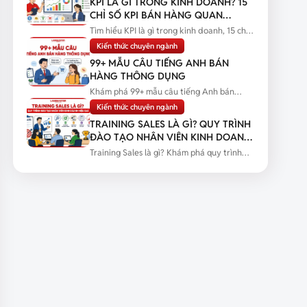
KPI LÀ GÌ TRONG KINH DOANH? 15
CHỈ SỐ KPI BÁN HÀNG QUAN
TRỌNG
Tìm hiểu KPI là gì trong kinh doanh, 15 chỉ
số KPI bán hàng quan trọng...
Kiến thức chuyên ngành
99+ MẪU CÂU TIẾNG ANH BÁN
HÀNG THÔNG DỤNG
Khám phá 99+ mẫu câu tiếng Anh bán
hàng thông dụng kèm tình huống thực...
Kiến thức chuyên ngành
TRAINING SALES LÀ GÌ? QUY TRÌNH
ĐÀO TẠO NHÂN VIÊN KINH DOANH
HIỆU QUẢ
Training Sales là gì? Khám phá quy trình
đào tạo nhân viên kinh doanh...