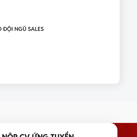
 ĐỘI NGŨ SALES
NỘP CV ỨNG TUYỂN