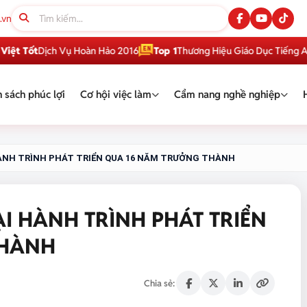
.vn
ốt
Dịch Vụ Hoàn Hảo 2016
Top 1
Thương Hiệu Giáo Dục Tiếng Anh Việ
 sách phúc lợi
Cơ hội việc làm
Cẩm nang nghề nghiệp
HÀNH TRÌNH PHÁT TRIỂN QUA 16 NĂM TRƯỞNG THÀNH
ẠI HÀNH TRÌNH PHÁT TRIỂN
THÀNH
Chia sẻ: