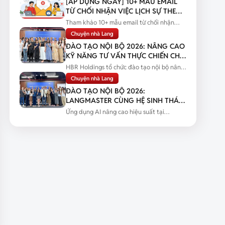
[ÁP DỤNG NGAY] 10+ MẪU EMAIL
TỪ CHỐI NHẬN VIỆC LỊCH SỰ THEO
TỪNG TÌNH HUỐNG
Tham khảo 10+ mẫu email từ chối nhận
việc lịch sự theo từng tình huống...
Chuyện nhà Lang
ĐÀO TẠO NỘI BỘ 2026: NÂNG CAO
KỸ NĂNG TƯ VẤN THỰC CHIẾN CHO
ĐỘI NGŨ SALES
HBR Holdings tổ chức đào tạo nội bộ nâng
cao kỹ năng tư vấn thực chiến...
Chuyện nhà Lang
ĐÀO TẠO NỘI BỘ 2026:
LANGMASTER CÙNG HỆ SINH THÁI
HBR HOLDINGS NÂNG CAO NĂNG
Ứng dụng AI nâng cao hiệu suất tại
LỰC ỨNG DỤNG AI
Langmaster qua chương trình đào tạo...