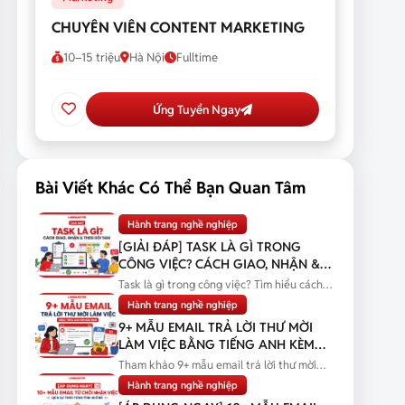
CHUYÊN VIÊN CONTENT MARKETING
10–15 triệu
Hà Nội
Fulltime
Ứng Tuyển Ngay
Bài Viết Khác Có Thể Bạn Quan Tâm
Hành trang nghề nghiệp
[GIẢI ĐÁP] TASK LÀ GÌ TRONG
CÔNG VIỆC? CÁCH GIAO, NHẬN &
THEO DÕI TASK
Task là gì trong công việc? Tìm hiểu cách
giao, nhận và theo dõi task...
Hành trang nghề nghiệp
9+ MẪU EMAIL TRẢ LỜI THƯ MỜI
LÀM VIỆC BẰNG TIẾNG ANH KÈM
BẢN DỊCH
Tham khảo 9+ mẫu email trả lời thư mời
làm việc bằng tiếng Anh kèm bản...
Hành trang nghề nghiệp