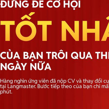
ĐỪNG ĐỂ CƠ HỘI
TỐT NH
CỦA BẠN TRÔI QUA T
NGÀY NỮA
Hàng nghìn ứng viên đã nộp CV và thay đổi cu
tại Langmaster. Bước tiếp theo của bạn chỉ mấ
phút.