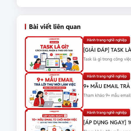
Bài viết liên quan
Hành trang nghề nghiệp
[GIẢI ĐÁP] TASK 
Task là gì trong công việ
Hành trang nghề nghiệp
9+ MẪU EMAIL TRẢ
Tham khảo 9+ mẫu email t
Hành trang nghề nghiệp
[ÁP DỤNG NGAY] 1