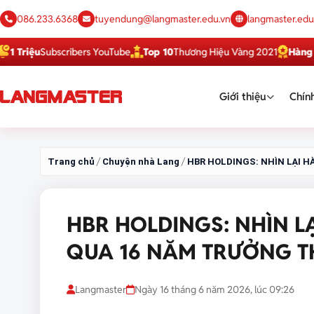
086.233.6368
tuyendung@langmaster.edu.vn
langmaster.edu
ệu
Subscribers YouTube
Top 10
Thương Hiệu Vàng 2021
Hàng Việt T
Giới thiệu
Chính
/
/
Trang chủ
Chuyện nhà Lang
HBR HOLDINGS: NHÌN LẠI 
HBR HOLDINGS: NHÌN L
QUA 16 NĂM TRƯỞNG 
Langmaster
Ngày 16 tháng 6 năm 2026, lúc 09:26