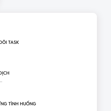
DÕI TASK
DỊCH
..
TỪNG TÌNH HUỐNG