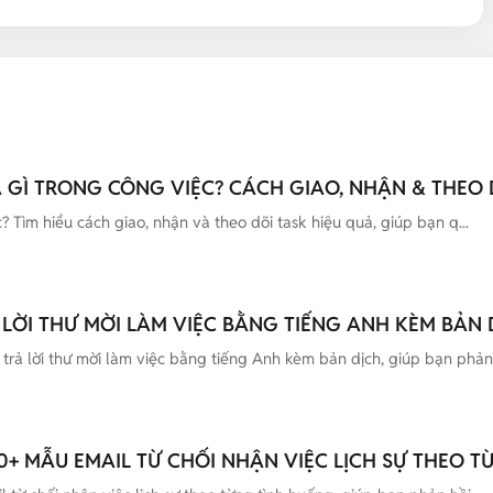
LÀ GÌ TRONG CÔNG VIỆC? CÁCH GIAO, NHẬN & THEO 
c? Tìm hiểu cách giao, nhận và theo dõi task hiệu quả, giúp bạn q...
 LỜI THƯ MỜI LÀM VIỆC BẰNG TIẾNG ANH KÈM BẢN 
rả lời thư mời làm việc bằng tiếng Anh kèm bản dịch, giúp bạn phản.
0+ MẪU EMAIL TỪ CHỐI NHẬN VIỆC LỊCH SỰ THEO 