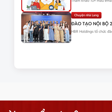
Tham khảo 10+ mẫu email 
Chuyện nhà Lang
ĐÀO TẠO NỘI BỘ 
HBR Holdings tổ chức đào