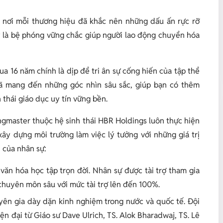
, nơi mỗi thương hiệu đã khắc nên những dấu ấn rực rỡ
y là bệ phóng vững chắc giúp người lao động chuyển hóa
ua 16 năm chính là dịp để tri ân sự cống hiến của tập thể
đã mang đến những góc nhìn sâu sắc, giúp bạn có thêm
thái giáo dục uy tín vững bền.
ngmaster thuộc hệ sinh thái HBR Holdings luôn thực hiện
xây dựng môi trường làm việc lý tưởng với những giá trị
 của nhân sự:
văn hóa học tập trọn đời. Nhân sự được tài trợ tham gia
 chuyên môn sâu với mức tài trợ lên đến 100%.
uyên gia dày dặn kinh nghiệm trong nước và quốc tế. Đội
ện đại từ Giáo sư Dave Ulrich, TS. Alok Bharadwaj, TS. Lê