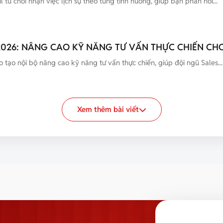
từ chối nhận việc lịch sự theo từng tình huống, giúp bạn phản hồi...
2026: NÂNG CAO KỸ NĂNG TƯ VẤN THỰC CHIẾN CHO
 tạo nội bộ nâng cao kỹ năng tư vấn thực chiến, giúp đội ngũ Sales...
Xem thêm bài viết