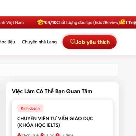
t Nam
9.4/10
Chất lượng đào tạo (Edu2Review)
1 Triệu
Subsc
Job yêu thích
Học liệu
Chuyện nhà Lang
Việc Làm Có Thể Bạn Quan Tâm
Kinh doanh
CHUYÊN VIÊN TƯ VẤN GIÁO DỤC
(KHÓA HỌC IELTS)
13–25 triệu
Hà Nội
Fulltime