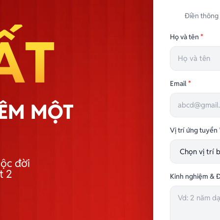
Điền thông 
ẤT
Họ và tên
*
Email
*
HÊM MỘT
Vị trí ứng tuyển
ộc đời
t 2
Kinh nghiệm & Đ