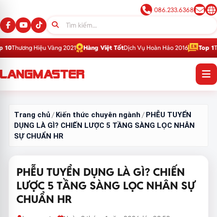
086.233.6368
u Vàng 2021
Hàng Việt Tốt
Dịch Vụ Hoàn Hảo 2016
Top 1
Thương Hiệu Giáo
Trang chủ
Kiến thức chuyên ngành
PHỄU TUYỂN
/
/
DỤNG LÀ GÌ? CHIẾN LƯỢC 5 TẦNG SÀNG LỌC NHÂN
SỰ CHUẨN HR
PHỄU TUYỂN DỤNG LÀ GÌ? CHIẾN
LƯỢC 5 TẦNG SÀNG LỌC NHÂN SỰ
CHUẨN HR