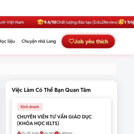
t Nam
9.4/10
Chất lượng đào tạo (Edu2Review)
1 Triệu
Subsc
Job yêu thích
Học liệu
Chuyện nhà Lang
Việc Làm Có Thể Bạn Quan Tâm
Kinh doanh
CHUYÊN VIÊN TƯ VẤN GIÁO DỤC
(KHÓA HỌC IELTS)
13–25 triệu
Hà Nội
Fulltime