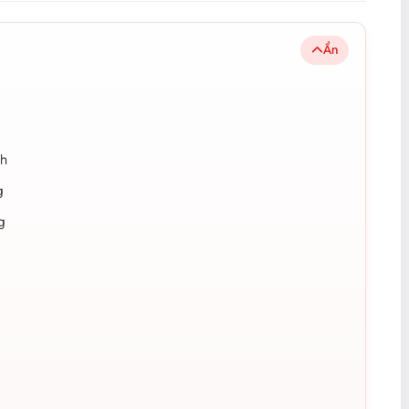
Ẩn
nh
ng
g