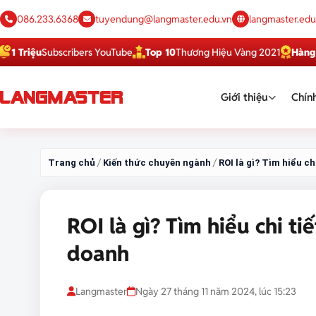
086.233.6368
tuyendung@langmaster.edu.vn
langmaster.edu
ệu
Subscribers YouTube
Top 10
Thương Hiệu Vàng 2021
Hàng Việt T
Giới thiệu
Chính
/
/
Trang chủ
Kiến thức chuyên ngành
ROI là gì? Tìm hiểu ch
ROI là gì? Tìm hiểu chi ti
doanh
Langmaster
Ngày 27 tháng 11 năm 2024, lúc 15:23