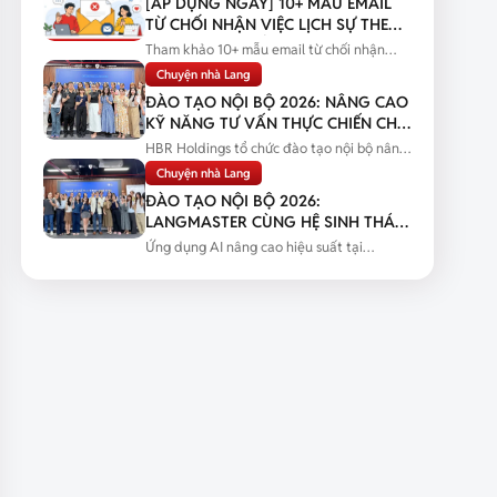
[ÁP DỤNG NGAY] 10+ MẪU EMAIL
TỪ CHỐI NHẬN VIỆC LỊCH SỰ THEO
TỪNG TÌNH HUỐNG
Tham khảo 10+ mẫu email từ chối nhận
việc lịch sự theo từng tình huống...
Chuyện nhà Lang
ĐÀO TẠO NỘI BỘ 2026: NÂNG CAO
KỸ NĂNG TƯ VẤN THỰC CHIẾN CHO
ĐỘI NGŨ SALES
HBR Holdings tổ chức đào tạo nội bộ nâng
cao kỹ năng tư vấn thực chiến...
Chuyện nhà Lang
ĐÀO TẠO NỘI BỘ 2026:
LANGMASTER CÙNG HỆ SINH THÁI
HBR HOLDINGS NÂNG CAO NĂNG
Ứng dụng AI nâng cao hiệu suất tại
LỰC ỨNG DỤNG AI
Langmaster qua chương trình đào tạo...