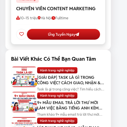
CHUYÊN VIÊN CONTENT MARKETING
10–15 triệu
Hà Nội
Fulltime
Ứng Tuyển Ngay
Bài Viết Khác Có Thể Bạn Quan Tâm
Hành trang nghề nghiệp
[GIẢI ĐÁP] TASK LÀ GÌ TRONG
CÔNG VIỆC? CÁCH GIAO, NHẬN &
THEO DÕI TASK
Task là gì trong công việc? Tìm hiểu cách
giao, nhận và theo dõi task...
Hành trang nghề nghiệp
9+ MẪU EMAIL TRẢ LỜI THƯ MỜI
LÀM VIỆC BẰNG TIẾNG ANH KÈM
BẢN DỊCH
Tham khảo 9+ mẫu email trả lời thư mời
làm việc bằng tiếng Anh kèm bản...
Hành trang nghề nghiệp