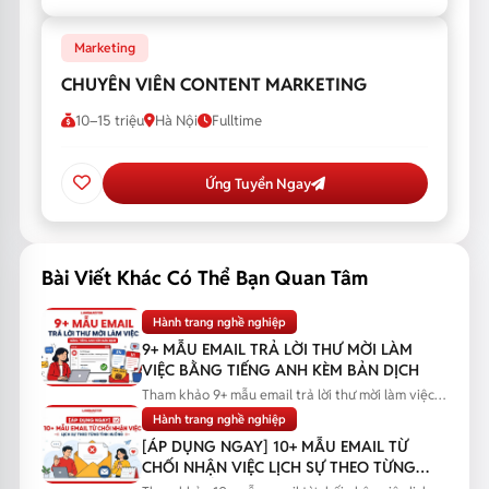
Marketing
CHUYÊN VIÊN CONTENT MARKETING
10–15 triệu
Hà Nội
Fulltime
Ứng Tuyển Ngay
Bài Viết Khác Có Thể Bạn Quan Tâm
Hành trang nghề nghiệp
9+ MẪU EMAIL TRẢ LỜI THƯ MỜI LÀM
VIỆC BẰNG TIẾNG ANH KÈM BẢN DỊCH
Tham khảo 9+ mẫu email trả lời thư mời làm việc
bằng tiếng Anh kèm bản...
Hành trang nghề nghiệp
[ÁP DỤNG NGAY] 10+ MẪU EMAIL TỪ
CHỐI NHẬN VIỆC LỊCH SỰ THEO TỪNG
TÌNH HUỐNG