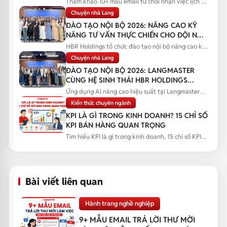
Tham khảo 10+ mẫu email từ chối nhận việc lịch sự
theo từng tình huống...
Chuyện nhà Lang
ĐÀO TẠO NỘI BỘ 2026: NÂNG CAO KỸ
NĂNG TƯ VẤN THỰC CHIẾN CHO ĐỘI NGŨ
SALES
HBR Holdings tổ chức đào tạo nội bộ nâng cao kỹ
năng tư vấn thực chiến...
Chuyện nhà Lang
ĐÀO TẠO NỘI BỘ 2026: LANGMASTER
CÙNG HỆ SINH THÁI HBR HOLDINGS
NÂNG CAO NĂNG LỰC ỨNG DỤNG AI
Ứng dụng AI nâng cao hiệu suất tại Langmaster
qua chương trình đào tạo...
Kiến thức chuyên ngành
KPI LÀ GÌ TRONG KINH DOANH? 15 CHỈ SỐ
KPI BÁN HÀNG QUAN TRỌNG
Tìm hiểu KPI là gì trong kinh doanh, 15 chỉ số KPI
bán hàng quan trọng...
Bài viết liên quan
Hành trang nghề nghiệp
9+ MẪU EMAIL TRẢ LỜI THƯ MỜI