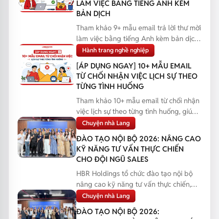
LÀM VIỆC BẰNG TIẾNG ANH KÈM
BẢN DỊCH
Tham khảo 9+ mẫu email trả lời thư mời
làm việc bằng tiếng Anh kèm bản dịch,
giúp bạn phản...
Hành trang nghề nghiệp
[ÁP DỤNG NGAY] 10+ MẪU EMAIL
TỪ CHỐI NHẬN VIỆC LỊCH SỰ THEO
TỪNG TÌNH HUỐNG
Tham khảo 10+ mẫu email từ chối nhận
việc lịch sự theo từng tình huống, giúp
bạn phản hồi...
Chuyện nhà Lang
ĐÀO TẠO NỘI BỘ 2026: NÂNG CAO
KỸ NĂNG TƯ VẤN THỰC CHIẾN
CHO ĐỘI NGŨ SALES
HBR Holdings tổ chức đào tạo nội bộ
nâng cao kỹ năng tư vấn thực chiến,
giúp đội ngũ Sales...
Chuyện nhà Lang
ĐÀO TẠO NỘI BỘ 2026: