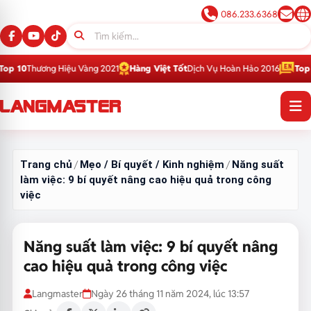
086.233.6368
Hiệu Vàng 2021
Hàng Việt Tốt
Dịch Vụ Hoàn Hảo 2016
Top 1
Thương Hiệu 
Trang chủ
Mẹo / Bí quyết / Kinh nghiệm
Năng suất
/
/
làm việc: 9 bí quyết nâng cao hiệu quả trong công
việc
Năng suất làm việc: 9 bí quyết nâng
cao hiệu quả trong công việc
Langmaster
Ngày 26 tháng 11 năm 2024, lúc 13:57