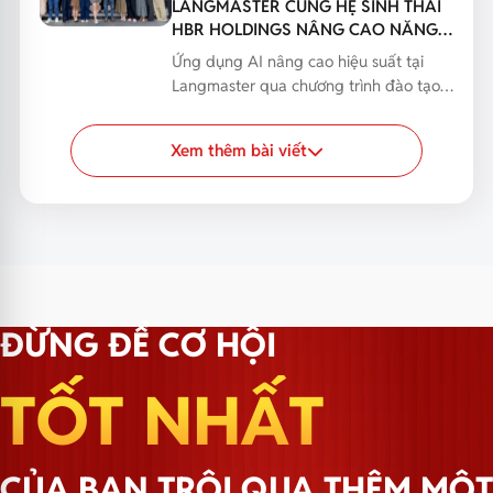
LANGMASTER CÙNG HỆ SINH THÁI
HBR HOLDINGS NÂNG CAO NĂNG
LỰC ỨNG DỤNG AI
Ứng dụng AI nâng cao hiệu suất tại
Langmaster qua chương trình đào tạo
nội bộ 2026, giúp n...
Xem thêm bài viết
ĐỪNG ĐỂ CƠ HỘI
TỐT NHẤT
CỦA BẠN TRÔI QUA THÊM MỘT