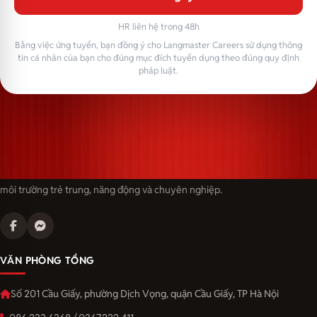
HR liên hệ trong 48h
Bằng việc ứng tuyển, bạn đồng ý cho Langmaster Careers sử dụng thông
tin cá nhân của bạn cho đúng mục đích tuyển dụng theo đúng quy định
pháp luật.
Langmaster — trải thảm đỏ, đón nhân tài. Cùng kiến tạo sự nghiệp trong
môi trường trẻ trung, năng động và chuyên nghiệp.
VĂN PHÒNG TỔNG
Số 201 Cầu Giấy, phường Dịch Vọng, quận Cầu Giấy, TP Hà Nội