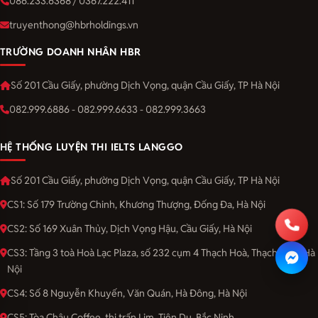
086.233.6368 / 0367.222.411
truyenthong@hbrholdings.vn
TRƯỜNG DOANH NHÂN HBR
Số 201 Cầu Giấy, phường Dịch Vọng, quận Cầu Giấy, TP Hà Nội
082.999.6886 - 082.999.6633 - 082.999.3663
HỆ THỐNG LUYỆN THI IELTS LANGGO
Số 201 Cầu Giấy, phường Dịch Vọng, quận Cầu Giấy, TP Hà Nội
CS1: Số 179 Trường Chinh, Khương Thượng, Đống Đa, Hà Nội
CS2: Số 169 Xuân Thủy, Dịch Vọng Hậu, Cầu Giấy, Hà Nội
CS3: Tầng 3 toà Hoà Lạc Plaza, số 232 cụm 4 Thạch Hoà, Thạch Thất, Hà
Nội
CS4: Số 8 Nguyễn Khuyến, Văn Quán, Hà Đông, Hà Nội
CS5: Tòa Châu Coffee, thị trấn Lim, Tiên Du, Bắc Ninh