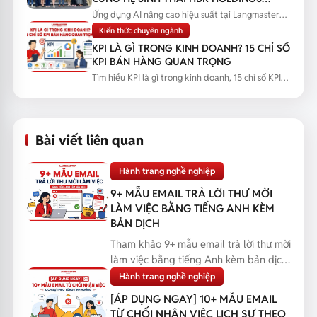
NÂNG CAO NĂNG LỰC ỨNG DỤNG AI
Ứng dụng AI nâng cao hiệu suất tại Langmaster
qua chương trình đào tạo...
Kiến thức chuyên ngành
KPI LÀ GÌ TRONG KINH DOANH? 15 CHỈ SỐ
KPI BÁN HÀNG QUAN TRỌNG
Tìm hiểu KPI là gì trong kinh doanh, 15 chỉ số KPI
bán hàng quan trọng...
Bài viết liên quan
Hành trang nghề nghiệp
9+ MẪU EMAIL TRẢ LỜI THƯ MỜI
LÀM VIỆC BẰNG TIẾNG ANH KÈM
BẢN DỊCH
Tham khảo 9+ mẫu email trả lời thư mời
làm việc bằng tiếng Anh kèm bản dịch,
giúp bạn phản...
Hành trang nghề nghiệp
[ÁP DỤNG NGAY] 10+ MẪU EMAIL
TỪ CHỐI NHẬN VIỆC LỊCH SỰ THEO