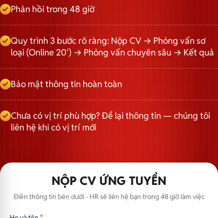
Phản hồi trong 48 giờ
Quy trình 3 bước rõ ràng: Nộp CV → Phỏng vấn sơ
loại (Online 20') → Phỏng vấn chuyên sâu → Kết quả
Bảo mật thông tin hoàn toàn
Chưa có vị trí phù hợp? Để lại thông tin — chúng tôi
liên hệ khi có vị trí mới
NỘP CV ỨNG TUYỂN
Điền thông tin bên dưới - HR sẽ liên hệ bạn trong 48 giờ làm việc
Họ và tên
*