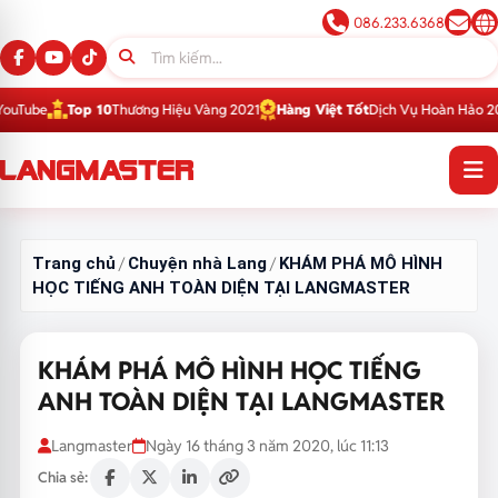
086.233.6368
e
Top 10
Thương Hiệu Vàng 2021
Hàng Việt Tốt
Dịch Vụ Hoàn Hảo 2016
Top
Trang chủ
Chuyện nhà Lang
KHÁM PHÁ MÔ HÌNH
/
/
HỌC TIẾNG ANH TOÀN DIỆN TẠI LANGMASTER
KHÁM PHÁ MÔ HÌNH HỌC TIẾNG
ANH TOÀN DIỆN TẠI LANGMASTER
Langmaster
Ngày 16 tháng 3 năm 2020, lúc 11:13
Chia sẻ: