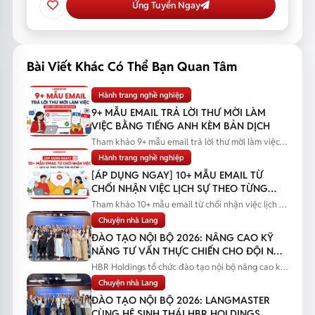
Ứng Tuyển Ngay
Bài Viết Khác Có Thể Bạn Quan Tâm
Hành trang nghề nghiệp
9+ MẪU EMAIL TRẢ LỜI THƯ MỜI LÀM
VIỆC BẰNG TIẾNG ANH KÈM BẢN DỊCH
Tham khảo 9+ mẫu email trả lời thư mời làm việc
bằng tiếng Anh kèm bản...
Hành trang nghề nghiệp
[ÁP DỤNG NGAY] 10+ MẪU EMAIL TỪ
CHỐI NHẬN VIỆC LỊCH SỰ THEO TỪNG
TÌNH HUỐNG
Tham khảo 10+ mẫu email từ chối nhận việc lịch sự
theo từng tình huống...
Chuyện nhà Lang
ĐÀO TẠO NỘI BỘ 2026: NÂNG CAO KỸ
NĂNG TƯ VẤN THỰC CHIẾN CHO ĐỘI NGŨ
SALES
HBR Holdings tổ chức đào tạo nội bộ nâng cao kỹ
năng tư vấn thực chiến...
Chuyện nhà Lang
ĐÀO TẠO NỘI BỘ 2026: LANGMASTER
CÙNG HỆ SINH THÁI HBR HOLDINGS