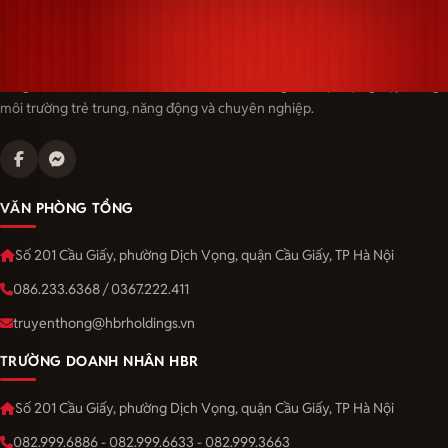
Langmaster — trải thảm đỏ, đón nhân tài. Cùng kiến tạo sự nghiệp trong
môi trường trẻ trung, năng động và chuyên nghiệp.
VĂN PHÒNG TỔNG
Số 201 Cầu Giấy, phường Dịch Vọng, quận Cầu Giấy, TP Hà Nội
086.233.6368 / 0367.222.411
truyenthong@hbrholdings.vn
TRƯỜNG DOANH NHÂN HBR
Số 201 Cầu Giấy, phường Dịch Vọng, quận Cầu Giấy, TP Hà Nội
082.999.6886 - 082.999.6633 - 082.999.3663