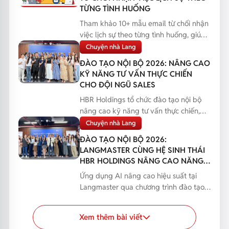
TỪNG TÌNH HUỐNG
Tham khảo 10+ mẫu email từ chối nhận
việc lịch sự theo từng tình huống, giúp
bạn phản hồi...
Chuyện nhà Lang
ĐÀO TẠO NỘI BỘ 2026: NÂNG CAO
KỸ NĂNG TƯ VẤN THỰC CHIẾN
CHO ĐỘI NGŨ SALES
HBR Holdings tổ chức đào tạo nội bộ
nâng cao kỹ năng tư vấn thực chiến,
giúp đội ngũ Sales...
Chuyện nhà Lang
ĐÀO TẠO NỘI BỘ 2026:
LANGMASTER CÙNG HỆ SINH THÁI
HBR HOLDINGS NÂNG CAO NĂNG
LỰC ỨNG DỤNG AI
Ứng dụng AI nâng cao hiệu suất tại
Langmaster qua chương trình đào tạo
nội bộ 2026, giúp n...
Xem thêm bài viết