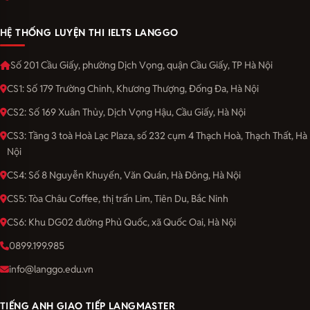
HỆ THỐNG LUYỆN THI IELTS LANGGO
Số 201 Cầu Giấy, phường Dịch Vọng, quận Cầu Giấy, TP Hà Nội
CS1: Số 179 Trường Chinh, Khương Thượng, Đống Đa, Hà Nội
CS2: Số 169 Xuân Thủy, Dịch Vọng Hậu, Cầu Giấy, Hà Nội
CS3: Tầng 3 toà Hoà Lạc Plaza, số 232 cụm 4 Thạch Hoà, Thạch Thất, Hà
Nội
CS4: Số 8 Nguyễn Khuyến, Văn Quán, Hà Đông, Hà Nội
CS5: Tòa Châu Coffee, thị trấn Lim, Tiên Du, Bắc Ninh
CS6: Khu DG02 đường Phủ Quốc, xã Quốc Oai, Hà Nội
0899.199.985
info@langgo.edu.vn
TIẾNG ANH GIAO TIẾP LANGMASTER