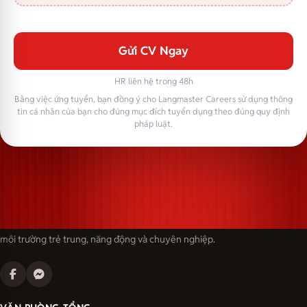
Gửi CV Ngay
HR liên hệ trong 48h
Bằng việc ứng tuyển, bạn đồng ý cho Langmaster Careers sử dụng thông
tin cá nhân của bạn cho đúng mục đích tuyển dụng theo đúng quy định
pháp luật.
Langmaster — trải thảm đỏ, đón nhân tài. Cùng kiến tạo sự nghiệp trong
môi trường trẻ trung, năng động và chuyên nghiệp.