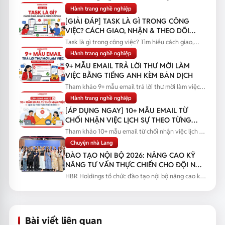
việc cùng lúc, nhận...
Hành trang nghề nghiệp
[GIẢI ĐÁP] TASK LÀ GÌ TRONG CÔNG
VIỆC? CÁCH GIAO, NHẬN & THEO DÕI
TASK
Task là gì trong công việc? Tìm hiểu cách giao,
nhận và theo dõi task...
Hành trang nghề nghiệp
9+ MẪU EMAIL TRẢ LỜI THƯ MỜI LÀM
VIỆC BẰNG TIẾNG ANH KÈM BẢN DỊCH
Tham khảo 9+ mẫu email trả lời thư mời làm việc
bằng tiếng Anh kèm bản...
Hành trang nghề nghiệp
[ÁP DỤNG NGAY] 10+ MẪU EMAIL TỪ
CHỐI NHẬN VIỆC LỊCH SỰ THEO TỪNG
TÌNH HUỐNG
Tham khảo 10+ mẫu email từ chối nhận việc lịch sự
theo từng tình huống...
Chuyện nhà Lang
ĐÀO TẠO NỘI BỘ 2026: NÂNG CAO KỸ
NĂNG TƯ VẤN THỰC CHIẾN CHO ĐỘI NGŨ
SALES
HBR Holdings tổ chức đào tạo nội bộ nâng cao kỹ
năng tư vấn thực chiến...
Bài viết liên quan