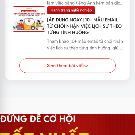
làm việc bằng tiếng Anh kèm bản dịch,
giúp bạn phản...
Hành trang nghề nghiệp
[ÁP DỤNG NGAY] 10+ MẪU EMAIL
TỪ CHỐI NHẬN VIỆC LỊCH SỰ THEO
TỪNG TÌNH HUỐNG
Tham khảo 10+ mẫu email từ chối nhận
việc lịch sự theo từng tình huống, giúp
bạn phản hồi...
Xem thêm bài viết
ĐỪNG ĐỂ CƠ HỘI