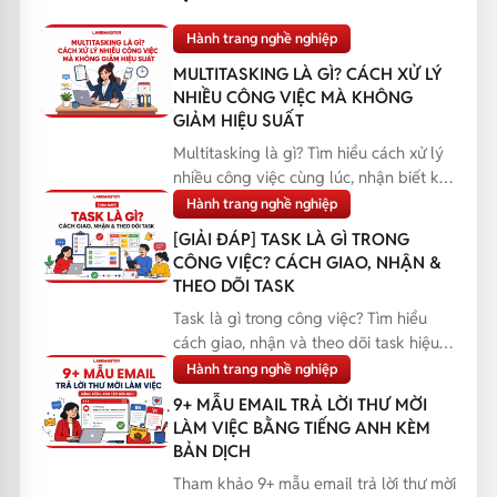
Hành trang nghề nghiệp
MULTITASKING LÀ GÌ? CÁCH XỬ LÝ
NHIỀU CÔNG VIỆC MÀ KHÔNG
GIẢM HIỆU SUẤT
Multitasking là gì? Tìm hiểu cách xử lý
nhiều công việc cùng lúc, nhận biết khi
nào nên đa...
Hành trang nghề nghiệp
[GIẢI ĐÁP] TASK LÀ GÌ TRONG
CÔNG VIỆC? CÁCH GIAO, NHẬN &
THEO DÕI TASK
Task là gì trong công việc? Tìm hiểu
cách giao, nhận và theo dõi task hiệu
quả, giúp bạn q...
Hành trang nghề nghiệp
9+ MẪU EMAIL TRẢ LỜI THƯ MỜI
LÀM VIỆC BẰNG TIẾNG ANH KÈM
BẢN DỊCH
Tham khảo 9+ mẫu email trả lời thư mời