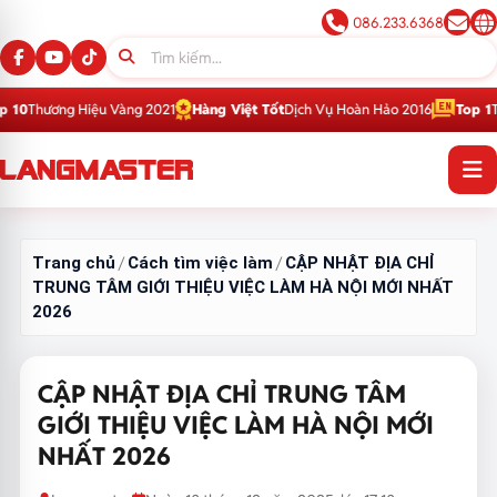
086.233.6368
u Vàng 2021
Hàng Việt Tốt
Dịch Vụ Hoàn Hảo 2016
Top 1
Thương Hiệu Giá
Trang chủ
Cách tìm việc làm
CẬP NHẬT ĐỊA CHỈ
/
/
TRUNG TÂM GIỚI THIỆU VIỆC LÀM HÀ NỘI MỚI NHẤT
2026
CẬP NHẬT ĐỊA CHỈ TRUNG TÂM
GIỚI THIỆU VIỆC LÀM HÀ NỘI MỚI
NHẤT 2026