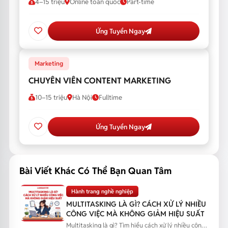
4–15 triệu
Online toàn quốc
Part-time
Ứng Tuyển Ngay
Marketing
CHUYÊN VIÊN CONTENT MARKETING
10–15 triệu
Hà Nội
Fulltime
Ứng Tuyển Ngay
Bài Viết Khác Có Thể Bạn Quan Tâm
Hành trang nghề nghiệp
MULTITASKING LÀ GÌ? CÁCH XỬ LÝ NHIỀU
CÔNG VIỆC MÀ KHÔNG GIẢM HIỆU SUẤT
Multitasking là gì? Tìm hiểu cách xử lý nhiều công