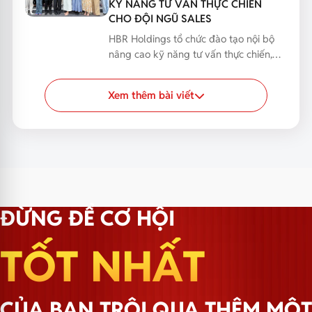
KỸ NĂNG TƯ VẤN THỰC CHIẾN
CHO ĐỘI NGŨ SALES
HBR Holdings tổ chức đào tạo nội bộ
nâng cao kỹ năng tư vấn thực chiến,
giúp đội ngũ Sales...
Xem thêm bài viết
ĐỪNG ĐỂ CƠ HỘI
TỐT NHẤT
CỦA BẠN TRÔI QUA THÊM MỘT