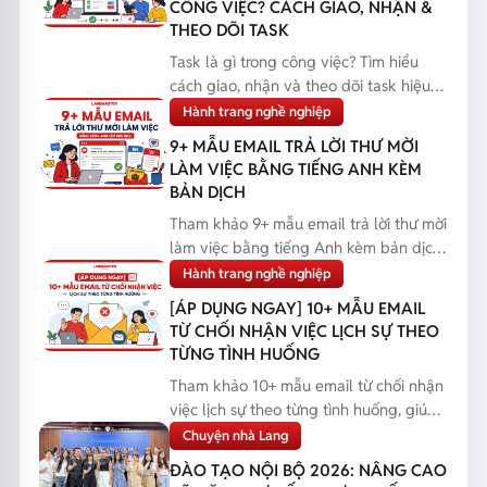
CÔNG VIỆC? CÁCH GIAO, NHẬN &
THEO DÕI TASK
Task là gì trong công việc? Tìm hiểu
cách giao, nhận và theo dõi task hiệu
quả, giúp bạn q...
Hành trang nghề nghiệp
9+ MẪU EMAIL TRẢ LỜI THƯ MỜI
LÀM VIỆC BẰNG TIẾNG ANH KÈM
BẢN DỊCH
Tham khảo 9+ mẫu email trả lời thư mời
làm việc bằng tiếng Anh kèm bản dịch,
giúp bạn phản...
Hành trang nghề nghiệp
[ÁP DỤNG NGAY] 10+ MẪU EMAIL
TỪ CHỐI NHẬN VIỆC LỊCH SỰ THEO
TỪNG TÌNH HUỐNG
Tham khảo 10+ mẫu email từ chối nhận
việc lịch sự theo từng tình huống, giúp
bạn phản hồi...
Chuyện nhà Lang
ĐÀO TẠO NỘI BỘ 2026: NÂNG CAO