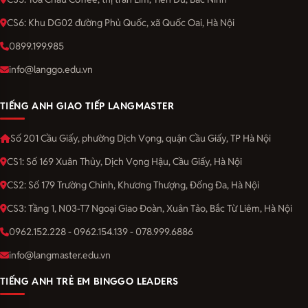
CS6: Khu DG02 đường Phủ Quốc, xã Quốc Oai, Hà Nội
0899.199.985
info@langgo.edu.vn
TIẾNG ANH GIAO TIẾP LANGMASTER
Số 201 Cầu Giấy, phường Dịch Vọng, quận Cầu Giấy, TP Hà Nội
CS1: Số 169 Xuân Thủy, Dịch Vọng Hậu, Cầu Giấy, Hà Nội
CS2: Số 179 Trường Chinh, Khương Thượng, Đống Đa, Hà Nội
CS3: Tầng 1, N03-T7 Ngoại Giao Đoàn, Xuân Tảo, Bắc Từ Liêm, Hà Nội
0962.152.228 - 0962.154.139 - 078.999.6886
info@langmaster.edu.vn
TIẾNG ANH TRẺ EM BINGGO LEADERS