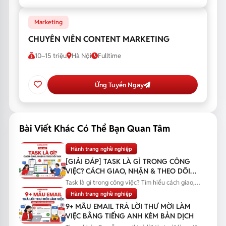
Marketing
CHUYÊN VIÊN CONTENT MARKETING
10–15 triệu
Hà Nội
Fulltime
Ứng Tuyển Ngay
Bài Viết Khác Có Thể Bạn Quan Tâm
Hành trang nghề nghiệp
[GIẢI ĐÁP] TASK LÀ GÌ TRONG CÔNG
VIỆC? CÁCH GIAO, NHẬN & THEO DÕI
TASK
Task là gì trong công việc? Tìm hiểu cách giao,
nhận và theo dõi task...
Hành trang nghề nghiệp
9+ MẪU EMAIL TRẢ LỜI THƯ MỜI LÀM
VIỆC BẰNG TIẾNG ANH KÈM BẢN DỊCH