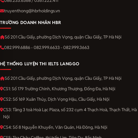
086.233.6368 / 0367.222.411
truyenthong@hbrholdings.vn
TRƯỜNG DOANH NHÂN HBR
Số 201 Cầu Giấy, phường Dịch Vọng, quận Cầu Giấy, TP Hà Nội
082.999.6886 - 082.999.6633 - 082.999.3663
HỆ THỐNG LUYỆN THI IELTS LANGGO
Số 201 Cầu Giấy, phường Dịch Vọng, quận Cầu Giấy, TP Hà Nội
CS1: Số 179 Trường Chinh, Khương Thượng, Đống Đa, Hà Nội
CS2: Số 169 Xuân Thủy, Dịch Vọng Hậu, Cầu Giấy, Hà Nội
CS3: Tầng 3 toà Hoà Lạc Plaza, số 232 cụm 4 Thạch Hoà, Thạch Thất, Hà
Nội
CS4: Số 8 Nguyễn Khuyến, Văn Quán, Hà Đông, Hà Nội
CS5: Tòa Châu Coffee, thị trấn Lim, Tiên Du, Bắc Ninh