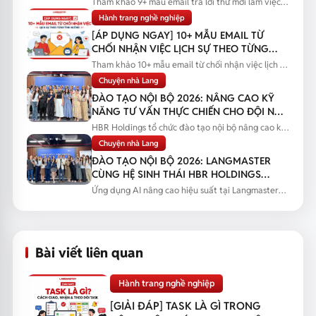
Tham khảo 9+ mẫu email trả lời thư mời làm việc
bằng tiếng Anh kèm bản...
Hành trang nghề nghiệp
[ÁP DỤNG NGAY] 10+ MẪU EMAIL TỪ
CHỐI NHẬN VIỆC LỊCH SỰ THEO TỪNG
TÌNH HUỐNG
Tham khảo 10+ mẫu email từ chối nhận việc lịch sự
theo từng tình huống...
Chuyện nhà Lang
ĐÀO TẠO NỘI BỘ 2026: NÂNG CAO KỸ
NĂNG TƯ VẤN THỰC CHIẾN CHO ĐỘI NGŨ
SALES
HBR Holdings tổ chức đào tạo nội bộ nâng cao kỹ
năng tư vấn thực chiến...
Chuyện nhà Lang
ĐÀO TẠO NỘI BỘ 2026: LANGMASTER
CÙNG HỆ SINH THÁI HBR HOLDINGS
NÂNG CAO NĂNG LỰC ỨNG DỤNG AI
Ứng dụng AI nâng cao hiệu suất tại Langmaster
qua chương trình đào tạo...
Bài viết liên quan
Hành trang nghề nghiệp
[GIẢI ĐÁP] TASK LÀ GÌ TRONG