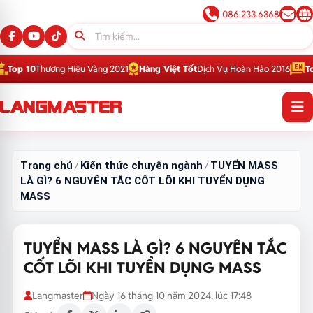
086.233.6368
ương Hiệu Vàng 2021
Hàng Việt Tốt
Dịch Vụ Hoàn Hảo 2016
Top 1
Thương 
Trang chủ
Kiến thức chuyên ngành
TUYỂN MASS
/
/
LÀ GÌ? 6 NGUYÊN TẮC CỐT LÕI KHI TUYỂN DỤNG
MASS
TUYỂN MASS LÀ GÌ? 6 NGUYÊN TẮC
CỐT LÕI KHI TUYỂN DỤNG MASS
Langmaster
Ngày 16 tháng 10 năm 2024, lúc 17:48