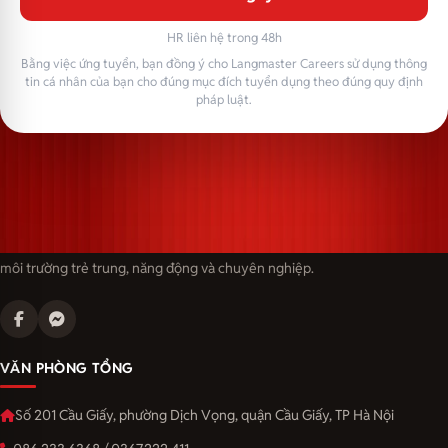
HR liên hệ trong 48h
Bằng việc ứng tuyển, bạn đồng ý cho Langmaster Careers sử dụng thông
tin cá nhân của bạn cho đúng mục đích tuyển dụng theo đúng quy định
pháp luật.
Langmaster — trải thảm đỏ, đón nhân tài. Cùng kiến tạo sự nghiệp trong
môi trường trẻ trung, năng động và chuyên nghiệp.
VĂN PHÒNG TỔNG
Số 201 Cầu Giấy, phường Dịch Vọng, quận Cầu Giấy, TP Hà Nội