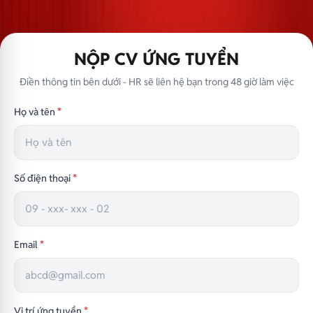
NỘP CV ỨNG TUYỂN
Điền thông tin bên dưới - HR sẽ liên hệ bạn trong 48 giờ làm việc
Họ và tên
*
Số điện thoại
*
Email
*
Vị trí ứng tuyển
*