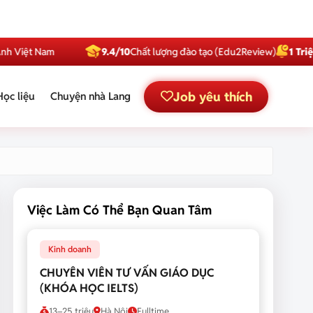
Nam
9.4/10
Chất lượng đào tạo (Edu2Review)
1 Triệu
Subscrib
Job yêu thích
Học liệu
Chuyện nhà Lang
Việc Làm Có Thể Bạn Quan Tâm
Kinh doanh
CHUYÊN VIÊN TƯ VẤN GIÁO DỤC
(KHÓA HỌC IELTS)
13–25 triệu
Hà Nội
Fulltime