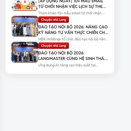
[ÁP DỤNG NGAY] 10+ MẪU EMAIL
TỪ CHỐI NHẬN VIỆC LỊCH SỰ THEO
TỪNG TÌNH HUỐNG
Tham khảo 10+ mẫu email từ chối nhận
việc lịch sự theo từng tình huống...
Chuyện nhà Lang
ĐÀO TẠO NỘI BỘ 2026: NÂNG CAO
KỸ NĂNG TƯ VẤN THỰC CHIẾN CHO
ĐỘI NGŨ SALES
HBR Holdings tổ chức đào tạo nội bộ nâng
cao kỹ năng tư vấn thực chiến...
Chuyện nhà Lang
ĐÀO TẠO NỘI BỘ 2026:
LANGMASTER CÙNG HỆ SINH THÁI
HBR HOLDINGS NÂNG CAO NĂNG
Ứng dụng AI nâng cao hiệu suất tại
LỰC ỨNG DỤNG AI
Langmaster qua chương trình đào tạo...