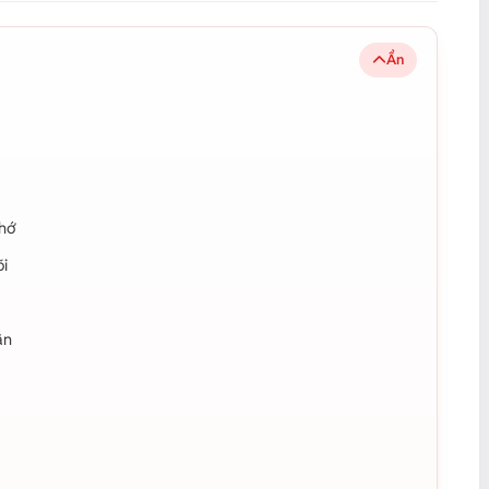
Ẩn
nhớ
õi
ân