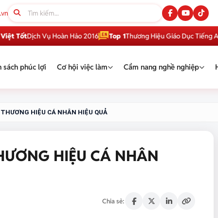
.vn
ịch Vụ Hoàn Hảo 2016
Top 1
Thương Hiệu Giáo Dục Tiếng Anh Việt 
 sách phúc lợi
Cơ hội việc làm
Cẩm nang nghề nghiệp
G THƯƠNG HIỆU CÁ NHÂN HIỆU QUẢ
THƯƠNG HIỆU CÁ NHÂN
Chia sẻ: