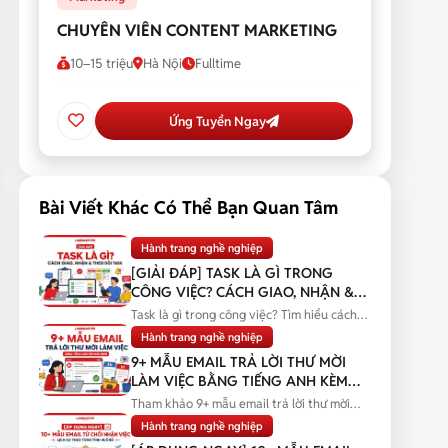
CHUYÊN VIÊN CONTENT MARKETING
10–15 triệu
Hà Nội
Fulltime
Ứng Tuyển Ngay
Bài Viết Khác Có Thể Bạn Quan Tâm
Hành trang nghề nghiệp
[GIẢI ĐÁP] TASK LÀ GÌ TRONG
CÔNG VIỆC? CÁCH GIAO, NHẬN &
THEO DÕI TASK
Task là gì trong công việc? Tìm hiểu cách
giao, nhận và theo dõi task...
Hành trang nghề nghiệp
9+ MẪU EMAIL TRẢ LỜI THƯ MỜI
LÀM VIỆC BẰNG TIẾNG ANH KÈM
BẢN DỊCH
Tham khảo 9+ mẫu email trả lời thư mời
làm việc bằng tiếng Anh kèm bản...
Hành trang nghề nghiệp