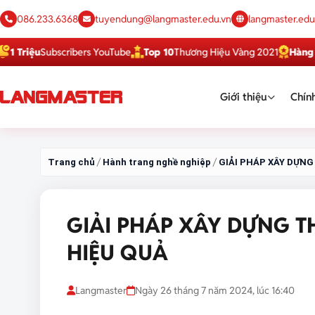
086.233.6368
tuyendung@langmaster.edu.vn
langmaster.edu
ubscribers YouTube
Top 10
Thương Hiệu Vàng 2021
Hàng Việt Tốt
D
Giới thiệu
Chính
/
/
Trang chủ
Hành trang nghề nghiệp
GIẢI PHÁP XÂY DỰN
GIẢI PHÁP XÂY DỰNG 
HIỆU QUẢ
Langmaster
Ngày 26 tháng 7 năm 2024, lúc 16:40