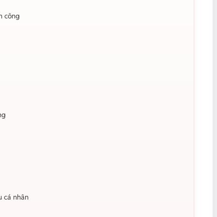
h công
ng
u cá nhân