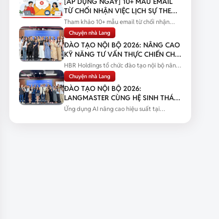
[ÁP DỤNG NGAY] 10+ MẪU EMAIL
TỪ CHỐI NHẬN VIỆC LỊCH SỰ THEO
TỪNG TÌNH HUỐNG
Tham khảo 10+ mẫu email từ chối nhận
việc lịch sự theo từng tình huống...
Chuyện nhà Lang
ĐÀO TẠO NỘI BỘ 2026: NÂNG CAO
KỸ NĂNG TƯ VẤN THỰC CHIẾN CHO
ĐỘI NGŨ SALES
HBR Holdings tổ chức đào tạo nội bộ nâng
cao kỹ năng tư vấn thực chiến...
Chuyện nhà Lang
ĐÀO TẠO NỘI BỘ 2026:
LANGMASTER CÙNG HỆ SINH THÁI
HBR HOLDINGS NÂNG CAO NĂNG
Ứng dụng AI nâng cao hiệu suất tại
LỰC ỨNG DỤNG AI
Langmaster qua chương trình đào tạo...