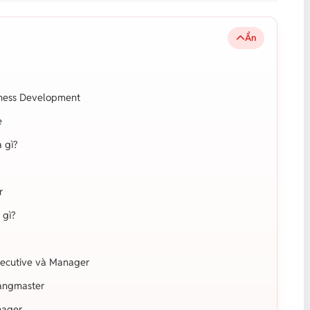
Ẩn
iness Development
e
 gì?
r
 gì?
xecutive và Manager
Langmaster
nager