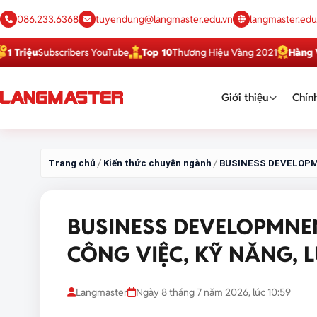
086.233.6368
tuyendung@langmaster.edu.vn
langmaster.edu
Subscribers YouTube
Top 10
Thương Hiệu Vàng 2021
Hàng Việt Tốt
Giới thiệu
Chính
/
/
Trang chủ
Kiến thức chuyên ngành
BUSINESS DEVELOPM
BUSINESS DEVELOPMNEN
CÔNG VIỆC, KỸ NĂNG, 
Langmaster
Ngày 8 tháng 7 năm 2026, lúc 10:59