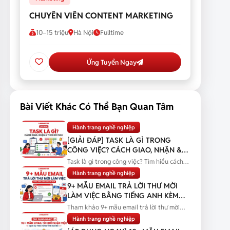
CHUYÊN VIÊN CONTENT MARKETING
10–15 triệu
Hà Nội
Fulltime
Ứng Tuyển Ngay
Bài Viết Khác Có Thể Bạn Quan Tâm
Hành trang nghề nghiệp
[GIẢI ĐÁP] TASK LÀ GÌ TRONG
CÔNG VIỆC? CÁCH GIAO, NHẬN &
THEO DÕI TASK
Task là gì trong công việc? Tìm hiểu cách
giao, nhận và theo dõi task...
Hành trang nghề nghiệp
9+ MẪU EMAIL TRẢ LỜI THƯ MỜI
LÀM VIỆC BẰNG TIẾNG ANH KÈM
BẢN DỊCH
Tham khảo 9+ mẫu email trả lời thư mời
làm việc bằng tiếng Anh kèm bản...
Hành trang nghề nghiệp