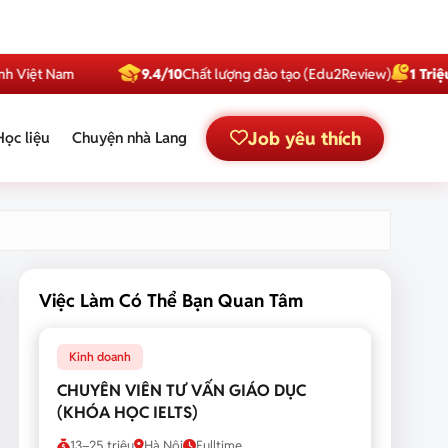
Nam
9.4/10
Chất lượng đào tạo (Edu2Review)
1 Triệu
Subscri
Job yêu thích
Học liệu
Chuyện nhà Lang
Việc Làm Có Thể Bạn Quan Tâm
Kinh doanh
CHUYÊN VIÊN TƯ VẤN GIÁO DỤC
(KHÓA HỌC IELTS)
13–25 triệu
Hà Nội
Fulltime