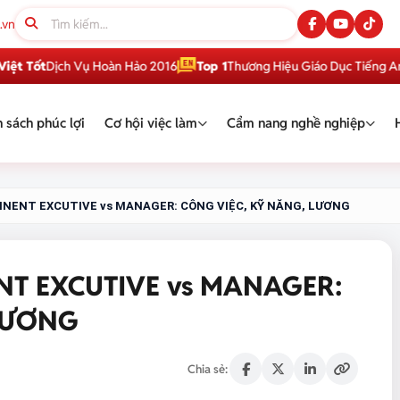
.vn
Dịch Vụ Hoàn Hảo 2016
Top 1
Thương Hiệu Giáo Dục Tiếng Anh Việt 
 sách phúc lợi
Cơ hội việc làm
Cẩm nang nghề nghiệp
NENT EXCUTIVE vs MANAGER: CÔNG VIỆC, KỸ NĂNG, LƯƠNG
T EXCUTIVE vs MANAGER:
LƯƠNG
Chia sẻ: