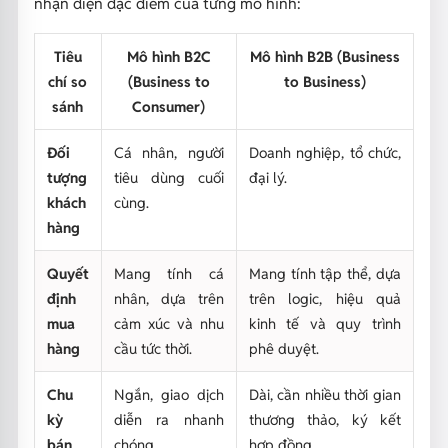
nhận diện đặc điểm của từng mô hình:
Tiêu
Mô hình B2C
Mô hình B2B (Business
chí so
(Business to
to Business)
sánh
Consumer)
Đối
Cá nhân, người
Doanh nghiệp, tổ chức,
tượng
tiêu dùng cuối
đại lý.
khách
cùng.
hàng
Quyết
Mang tính cá
Mang tính tập thể, dựa
định
nhân, dựa trên
trên logic, hiệu quả
mua
cảm xúc và nhu
kinh tế và quy trình
hàng
cầu tức thời.
phê duyệt.
Chu
Ngắn, giao dịch
Dài, cần nhiều thời gian
kỳ
diễn ra nhanh
thương thảo, ký kết
bán
chóng.
hợp đồng.