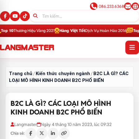
086.233.6368
g Hiệu Vàng 2021
Hàng Việt Tốt
Dịch Vụ Hoàn Hảo 2016
Top 1
Thương Hiệ
Trang chủ
Kiến thức chuyên ngành
B2C LÀ GÌ? CÁC
/
/
LOẠI MÔ HÌNH KINH DOANH B2C PHỔ BIẾN
B2C LÀ GÌ? CÁC LOẠI MÔ HÌNH
KINH DOANH B2C PHỔ BIẾN
Langmaster
Ngày 4 tháng 10 năm 2023, lúc 09:32
Chia sẻ: