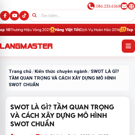
086.233.6368
Hiệu Vàng 2021
Hàng Việt Tốt
Dịch Vụ Hoàn Hảo 2016
Top 1
Thương Hiệu 
Trang chủ
Kiến thức chuyên ngành
SWOT LÀ GÌ?
/
/
TẦM QUAN TRỌNG VÀ CÁCH XÂY DỰNG MÔ HÌNH
SWOT CHUẨN
SWOT LÀ GÌ? TẦM QUAN TRỌNG
VÀ CÁCH XÂY DỰNG MÔ HÌNH
SWOT CHUẨN