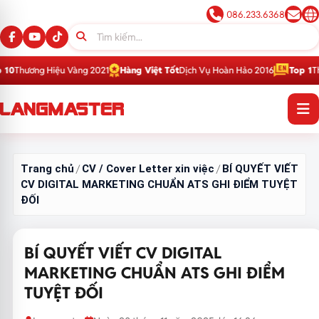
086.233.6368
ệu Vàng 2021
Hàng Việt Tốt
Dịch Vụ Hoàn Hảo 2016
Top 1
Thương Hiệu Gi
Trang chủ
CV / Cover Letter xin việc
BÍ QUYẾT VIẾT
/
/
CV DIGITAL MARKETING CHUẨN ATS GHI ĐIỂM TUYỆT
ĐỐI
BÍ QUYẾT VIẾT CV DIGITAL
MARKETING CHUẨN ATS GHI ĐIỂM
TUYỆT ĐỐI