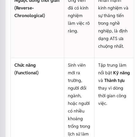
Ngược dòng thời gian
Ứng viên
Nhấn mạnh
(Reverse-
đã có kinh
kinh nghiệm và
Chronological)
nghiệm
sự thăng tiến
làm việc rõ
trong nghề
ràng.
nghiệp, là định
dạng ATS ưa
chuộng nhất.
Chức năng
Sinh viên
Tập trung làm
(Functional)
mới ra
nổi bật
Kỹ năng
trường,
và
Thành tựu
người đổi
thay vì dòng
ngành,
thời gian công
hoặc người
việc.
có nhiều
khoảng
trống trong
lịch sử làm