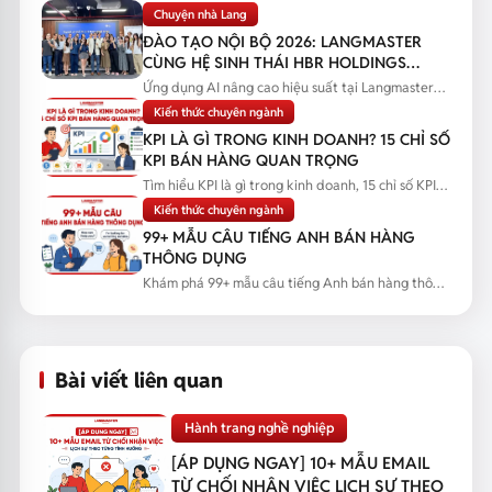
năng tư vấn thực chiến...
Chuyện nhà Lang
ĐÀO TẠO NỘI BỘ 2026: LANGMASTER
CÙNG HỆ SINH THÁI HBR HOLDINGS
NÂNG CAO NĂNG LỰC ỨNG DỤNG AI
Ứng dụng AI nâng cao hiệu suất tại Langmaster
qua chương trình đào tạo...
Kiến thức chuyên ngành
KPI LÀ GÌ TRONG KINH DOANH? 15 CHỈ SỐ
KPI BÁN HÀNG QUAN TRỌNG
Tìm hiểu KPI là gì trong kinh doanh, 15 chỉ số KPI
bán hàng quan trọng...
Kiến thức chuyên ngành
99+ MẪU CÂU TIẾNG ANH BÁN HÀNG
THÔNG DỤNG
Khám phá 99+ mẫu câu tiếng Anh bán hàng thông
dụng kèm tình huống thực...
Bài viết liên quan
Hành trang nghề nghiệp
[ÁP DỤNG NGAY] 10+ MẪU EMAIL
TỪ CHỐI NHẬN VIỆC LỊCH SỰ THEO