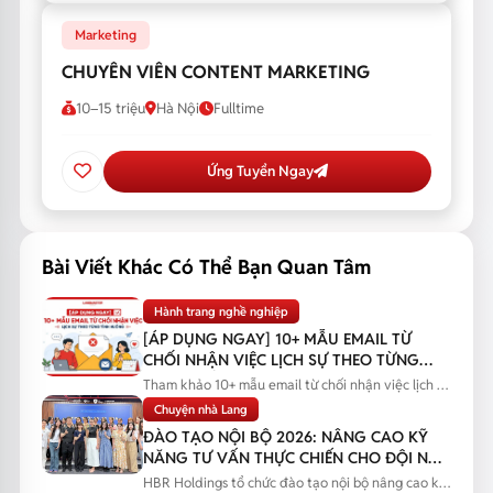
Marketing
CHUYÊN VIÊN CONTENT MARKETING
10–15 triệu
Hà Nội
Fulltime
Ứng Tuyển Ngay
Bài Viết Khác Có Thể Bạn Quan Tâm
Hành trang nghề nghiệp
[ÁP DỤNG NGAY] 10+ MẪU EMAIL TỪ
CHỐI NHẬN VIỆC LỊCH SỰ THEO TỪNG
TÌNH HUỐNG
Tham khảo 10+ mẫu email từ chối nhận việc lịch sự
theo từng tình huống...
Chuyện nhà Lang
ĐÀO TẠO NỘI BỘ 2026: NÂNG CAO KỸ
NĂNG TƯ VẤN THỰC CHIẾN CHO ĐỘI NGŨ
SALES
HBR Holdings tổ chức đào tạo nội bộ nâng cao kỹ