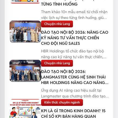
TỪNG TÌNH HUỐNG
Tham khảo 10+ mẫu email từ chối nhận
việc lịch sự theo từng tình huống, giúp
bạn phản hồi...
Chuyện nhà Lang
ĐÀO TẠO NỘI BỘ 2026: NÂNG CAO
KỸ NĂNG TƯ VẤN THỰC CHIẾN
CHO ĐỘI NGŨ SALES
HBR Holdings tổ chức đào tạo nội bộ
nâng cao kỹ năng tư vấn thực chiến,
giúp đội ngũ Sales...
Chuyện nhà Lang
ĐÀO TẠO NỘI BỘ 2026:
LANGMASTER CÙNG HỆ SINH THÁI
HBR HOLDINGS NÂNG CAO NĂNG
LỰC ỨNG DỤNG AI
Ứng dụng AI nâng cao hiệu suất tại
Langmaster qua chương trình đào tạo
nội bộ 2026, giúp n...
Kiến thức chuyên ngành
KPI LÀ GÌ TRONG KINH DOANH? 15
CHỈ SỐ KPI BÁN HÀNG QUAN