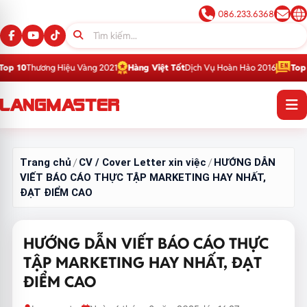
086.233.6368
g Hiệu Vàng 2021
Hàng Việt Tốt
Dịch Vụ Hoàn Hảo 2016
Top 1
Thương Hiệ
Trang chủ
CV / Cover Letter xin việc
HƯỚNG DẪN
/
/
VIẾT BÁO CÁO THỰC TẬP MARKETING HAY NHẤT,
ĐẠT ĐIỂM CAO
HƯỚNG DẪN VIẾT BÁO CÁO THỰC
TẬP MARKETING HAY NHẤT, ĐẠT
ĐIỂM CAO