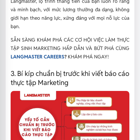
Langmaster, lộ trình thăng tiến của bạn luôn rõ ràng
và minh bạch, với mức lương thưởng đa dạng, không
giới hạn theo năng lực, xứng đáng với mọi nỗ lực của
bạn.
SẴN SÀNG KHÁM PHÁ CÁC CƠ HỘI VIỆC LÀM THỰC
TẬP SINH MARKETING HẤP DẪN VÀ BỨT PHÁ CÙNG
LANGMASTER CAREERS
?
KHÁM PHÁ NGAY!
3. Bí kíp chuẩn bị trước khi viết báo cáo
thực tập Marketing