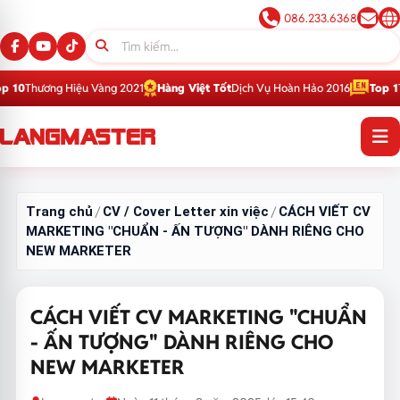
086.233.6368
iệu Vàng 2021
Hàng Việt Tốt
Dịch Vụ Hoàn Hảo 2016
Top 1
Thương Hiệu Gi
Trang chủ
CV / Cover Letter xin việc
CÁCH VIẾT CV
/
/
MARKETING "CHUẨN - ẤN TƯỢNG" DÀNH RIÊNG CHO
NEW MARKETER
CÁCH VIẾT CV MARKETING "CHUẨN
- ẤN TƯỢNG" DÀNH RIÊNG CHO
NEW MARKETER