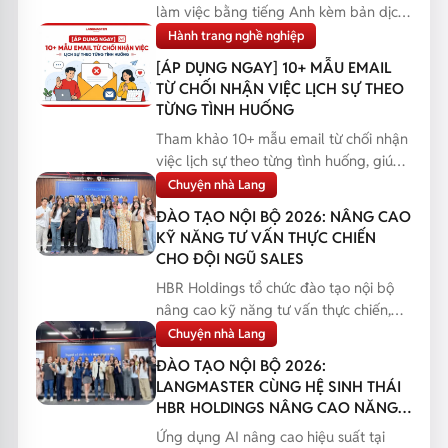
làm việc bằng tiếng Anh kèm bản dịch,
giúp bạn phản...
Hành trang nghề nghiệp
[ÁP DỤNG NGAY] 10+ MẪU EMAIL
TỪ CHỐI NHẬN VIỆC LỊCH SỰ THEO
TỪNG TÌNH HUỐNG
Tham khảo 10+ mẫu email từ chối nhận
việc lịch sự theo từng tình huống, giúp
bạn phản hồi...
Chuyện nhà Lang
ĐÀO TẠO NỘI BỘ 2026: NÂNG CAO
KỸ NĂNG TƯ VẤN THỰC CHIẾN
CHO ĐỘI NGŨ SALES
HBR Holdings tổ chức đào tạo nội bộ
nâng cao kỹ năng tư vấn thực chiến,
giúp đội ngũ Sales...
Chuyện nhà Lang
ĐÀO TẠO NỘI BỘ 2026:
LANGMASTER CÙNG HỆ SINH THÁI
HBR HOLDINGS NÂNG CAO NĂNG
LỰC ỨNG DỤNG AI
Ứng dụng AI nâng cao hiệu suất tại