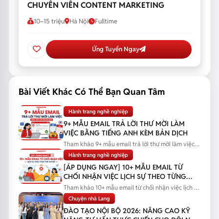
CHUYÊN VIÊN CONTENT MARKETING
10–15 triệu
Hà Nội
Fulltime
Ứng Tuyển Ngay
Bài Viết Khác Có Thể Bạn Quan Tâm
Hành trang nghề nghiệp
9+ MẪU EMAIL TRẢ LỜI THƯ MỜI LÀM
VIỆC BẰNG TIẾNG ANH KÈM BẢN DỊCH
Tham khảo 9+ mẫu email trả lời thư mời làm việc
bằng tiếng Anh kèm bản...
Hành trang nghề nghiệp
[ÁP DỤNG NGAY] 10+ MẪU EMAIL TỪ
CHỐI NHẬN VIỆC LỊCH SỰ THEO TỪNG
TÌNH HUỐNG
Tham khảo 10+ mẫu email từ chối nhận việc lịch sự
theo từng tình huống...
Chuyện nhà Lang
ĐÀO TẠO NỘI BỘ 2026: NÂNG CAO KỸ