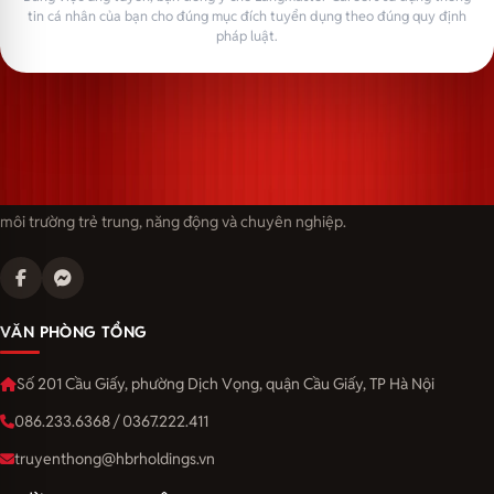
tin cá nhân của bạn cho đúng mục đích tuyển dụng theo đúng quy định
pháp luật.
Langmaster — trải thảm đỏ, đón nhân tài. Cùng kiến tạo sự nghiệp trong
môi trường trẻ trung, năng động và chuyên nghiệp.
VĂN PHÒNG TỔNG
Số 201 Cầu Giấy, phường Dịch Vọng, quận Cầu Giấy, TP Hà Nội
086.233.6368 / 0367.222.411
truyenthong@hbrholdings.vn