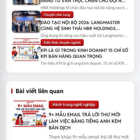
NĂNG TƯ VẤN THỰC CHIẾN CHO ĐỘI NGŨ
SALES
HBR Holdings tổ chức đào tạo nội bộ nâng cao kỹ
năng tư vấn thực chiến...
Chuyện nhà Lang
ĐÀO TẠO NỘI BỘ 2026: LANGMASTER
CÙNG HỆ SINH THÁI HBR HOLDINGS
NÂNG CAO NĂNG LỰC ỨNG DỤNG AI
Ứng dụng AI nâng cao hiệu suất tại Langmaster
qua chương trình đào tạo...
Kiến thức chuyên ngành
KPI LÀ GÌ TRONG KINH DOANH? 15 CHỈ SỐ
KPI BÁN HÀNG QUAN TRỌNG
Tìm hiểu KPI là gì trong kinh doanh, 15 chỉ số KPI
bán hàng quan trọng...
Bài viết liên quan
Hành trang nghề nghiệp
9+ MẪU EMAIL TRẢ LỜI THƯ MỜI
LÀM VIỆC BẰNG TIẾNG ANH KÈM
BẢN DỊCH
Tham khảo 9+ mẫu email trả lời thư mời