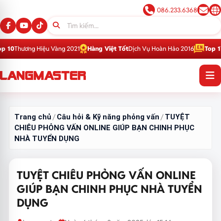
086.233.6368
Hiệu Vàng 2021
Hàng Việt Tốt
Dịch Vụ Hoàn Hảo 2016
Top 1
Thương Hiệu 
Trang chủ
Câu hỏi & Kỹ năng phỏng vấn
TUYỆT
/
/
CHIÊU PHỎNG VẤN ONLINE GIÚP BẠN CHINH PHỤC
NHÀ TUYỂN DỤNG
TUYỆT CHIÊU PHỎNG VẤN ONLINE
GIÚP BẠN CHINH PHỤC NHÀ TUYỂN
DỤNG