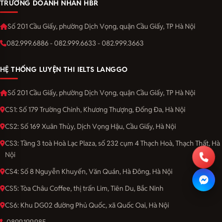
TRƯỜNG DOANH NHÂN HBR
Số 201 Cầu Giấy, phường Dịch Vọng, quận Cầu Giấy, TP Hà Nội
082.999.6886 - 082.999.6633 - 082.999.3663
HỆ THỐNG LUYỆN THI IELTS LANGGO
Số 201 Cầu Giấy, phường Dịch Vọng, quận Cầu Giấy, TP Hà Nội
CS1: Số 179 Trường Chinh, Khương Thượng, Đống Đa, Hà Nội
CS2: Số 169 Xuân Thủy, Dịch Vọng Hậu, Cầu Giấy, Hà Nội
CS3: Tầng 3 toà Hoà Lạc Plaza, số 232 cụm 4 Thạch Hoà, Thạch Thất, Hà
Nội
CS4: Số 8 Nguyễn Khuyến, Văn Quán, Hà Đông, Hà Nội
CS5: Tòa Châu Coffee, thị trấn Lim, Tiên Du, Bắc Ninh
CS6: Khu DG02 đường Phủ Quốc, xã Quốc Oai, Hà Nội
0899.199.985