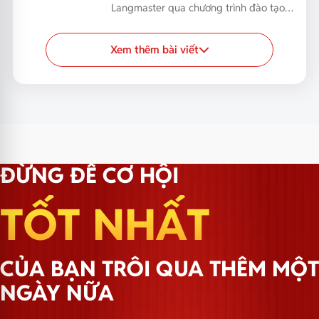
Langmaster qua chương trình đào tạo
nội bộ 2026, giúp n...
Xem thêm bài viết
ĐỪNG ĐỂ CƠ HỘI
TỐT NHẤT
CỦA BẠN TRÔI QUA THÊM MỘT
NGÀY NỮA