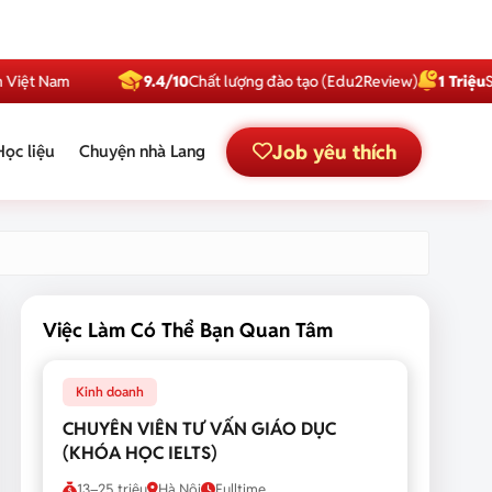
am
9.4/10
Chất lượng đào tạo (Edu2Review)
1 Triệu
Subscribe
Job yêu thích
Học liệu
Chuyện nhà Lang
Việc Làm Có Thể Bạn Quan Tâm
Kinh doanh
CHUYÊN VIÊN TƯ VẤN GIÁO DỤC
(KHÓA HỌC IELTS)
13–25 triệu
Hà Nội
Fulltime