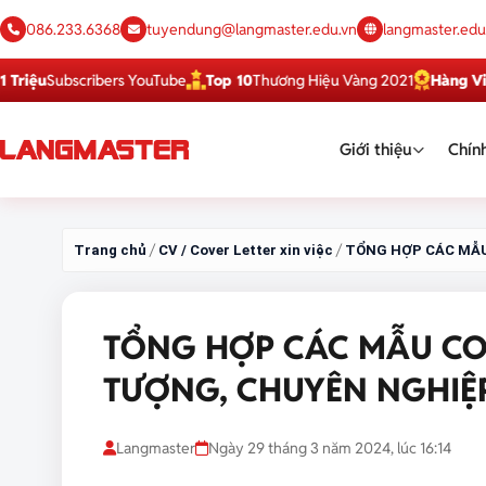
086.233.6368
tuyendung@langmaster.edu.vn
langmaster.edu
ubscribers YouTube
Top 10
Thương Hiệu Vàng 2021
Hàng Việt Tốt
Dị
Giới thiệu
Chính
/
/
Trang chủ
CV / Cover Letter xin việc
TỔNG HỢP CÁC MẪU
TỔNG HỢP CÁC MẪU CO
TƯỢNG, CHUYÊN NGHIỆ
Langmaster
Ngày 29 tháng 3 năm 2024, lúc 16:14