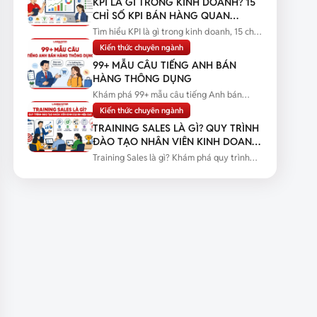
KPI LÀ GÌ TRONG KINH DOANH? 15
CHỈ SỐ KPI BÁN HÀNG QUAN
TRỌNG
Tìm hiểu KPI là gì trong kinh doanh, 15 chỉ
số KPI bán hàng quan trọng...
Kiến thức chuyên ngành
99+ MẪU CÂU TIẾNG ANH BÁN
HÀNG THÔNG DỤNG
Khám phá 99+ mẫu câu tiếng Anh bán
hàng thông dụng kèm tình huống thực...
Kiến thức chuyên ngành
TRAINING SALES LÀ GÌ? QUY TRÌNH
ĐÀO TẠO NHÂN VIÊN KINH DOANH
HIỆU QUẢ
Training Sales là gì? Khám phá quy trình
đào tạo nhân viên kinh doanh...