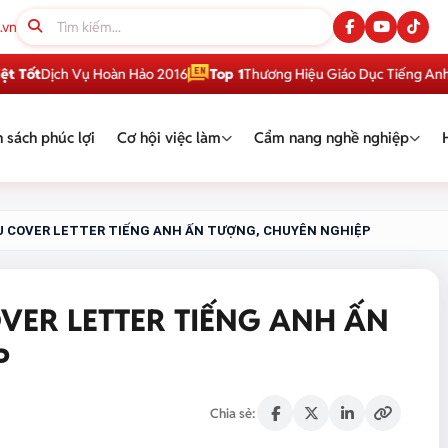
.vn
ch Vụ Hoàn Hảo 2016
Top 1
Thương Hiệu Giáo Dục Tiếng Anh Việt N
 sách phúc lợi
Cơ hội việc làm
Cẩm nang nghề nghiệp
 COVER LETTER TIẾNG ANH ẤN TƯỢNG, CHUYÊN NGHIỆP
VER LETTER TIẾNG ANH ẤN
P
Chia sẻ: