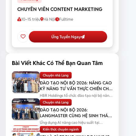
CHUYÊN VIÊN CONTENT MARKETING
10–15 triệu
Hà Nội
Fulltime
Ứng Tuyển Ngay
Bài Viết Khác Có Thể Bạn Quan Tâm
Chuyện nhà Lang
ĐÀO TẠO NỘI BỘ 2026: NÂNG CAO
KỸ NĂNG TƯ VẤN THỰC CHIẾN CHO
ĐỘI NGŨ SALES
HBR Holdings tổ chức đào tạo nội bộ nâng
cao kỹ năng tư vấn thực chiến...
Chuyện nhà Lang
ĐÀO TẠO NỘI BỘ 2026:
LANGMASTER CÙNG HỆ SINH THÁI
HBR HOLDINGS NÂNG CAO NĂNG
Ứng dụng AI nâng cao hiệu suất tại
LỰC ỨNG DỤNG AI
Langmaster qua chương trình đào tạo...
Kiến thức chuyên ngành