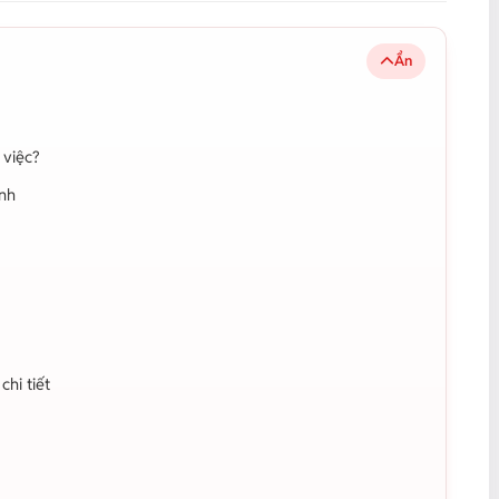
Ẩn
 việc?
Anh
hi tiết